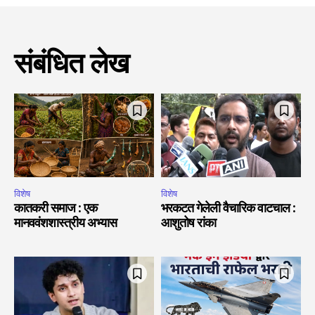
संबंधित लेख
विशेष
विशेष
कातकरी समाज : एक
भरकटत गेलेली वैचारिक वाटचाल :
मानववंशशास्त्रीय अभ्यास
आशुतोष रांका