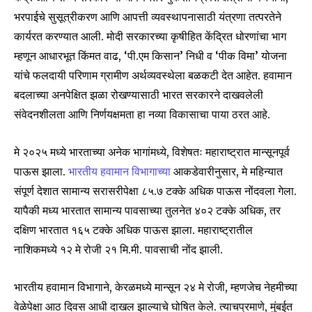
भरपाईचे सुसूत्रीकरण आणि आपत्ती व्यवस्थापनासाठी यंत्रणा तत्परतेने
कार्यरत करण्यात आली. मोदी सरकारच्या कृषीहित केंद्रित धोरणांचा भाग
म्हणून आधारभूत किंमत वाढ, ‘पी.एम किसान’ निधी व ‘पीक विमा’ योजना
यांचे फलदायी परिणाम ग्रामीण अर्थव्यवस्थेला बळकटी देत आहेत. हवामान
बदलाच्या अनपेक्षित झळा रोखण्यासाठी भारत सरकारने दाखवलेली
संवेदनशीलता आणि निर्णयक्षमता हा नव्या विकासाचा पाया ठरत आहे.
मे २०२५ मध्ये भारताच्या अनेक भागांमध्ये, विशेषतः महाराष्ट्रात मान्सूनपूर्व
पाऊस झाला.
भारतीय हवामान विभागाच्या
आकडेवारीनुसार, मे महिन्यात
संपूर्ण देशात सामान्य सरासरीपेक्षा ८५.७ टक्के अधिक पाऊस नोंदवला गेला.
यापैकी मध्य भारतात सामान्य पावसाच्या तुलनेत ४०२ टक्के अधिक, तर
दक्षिण भारतात १६५ टक्के अधिक पाऊस झाला. महाराष्ट्रातील
नाशिकमध्ये १२ मे रोजी २१ मि.मी. पावसाची नोंद झाली.
भारतीय हवामान विभागाने, केरळमध्ये मान्सून २४ मे रोजी, म्हणजेच नेहमीच्या
वेळेपेक्षा आठ दिवस आधी दाखल झाल्याचे घोषित केले. त्याचप्रमाणे, मुंबईत