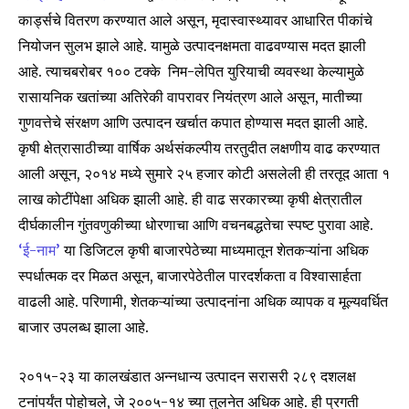
कार्ड्सचे वितरण करण्यात आले असून, मृदास्वास्थ्यावर आधारित पीकांचे
नियोजन सुलभ झाले आहे. यामुळे उत्पादनक्षमता वाढवण्यास मदत झाली
आहे. त्याचबरोबर १०० टक्के निम-लेपित युरियाची व्यवस्था केल्यामुळे
रासायनिक खतांच्या अतिरेकी वापरावर नियंत्रण आले असून, मातीच्या
गुणवत्तेचे संरक्षण आणि उत्पादन खर्चात कपात होण्यास मदत झाली आहे.
कृषी क्षेत्रासाठीच्या वार्षिक अर्थसंकल्पीय तरतुदीत लक्षणीय वाढ करण्यात
आली असून, २०१४ मध्ये सुमारे २५ हजार कोटी असलेली ही तरतूद आता १
लाख कोटींपेक्षा अधिक झाली आहे. ही वाढ सरकारच्या कृषी क्षेत्रातील
दीर्घकालीन गुंतवणुकीच्या धोरणाचा आणि वचनबद्धतेचा स्पष्ट पुरावा आहे.
‘ई-नाम’
या डिजिटल कृषी बाजारपेठेच्या माध्यमातून शेतकऱ्यांना अधिक
स्पर्धात्मक दर मिळत असून, बाजारपेठेतील पारदर्शकता व विश्वासार्हता
वाढली आहे. परिणामी, शेतकऱ्यांच्या उत्पादनांना अधिक व्यापक व मूल्यवर्धित
बाजार उपलब्ध झाला आहे.
२०१५-२३ या कालखंडात अन्नधान्य उत्पादन सरासरी २८९ दशलक्ष
टनांपर्यंत पोहोचले, जे २००५-१४ च्या तुलनेत अधिक आहे. ही प्रगती