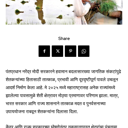
Share
पंतप्रधान नरेंद्र मोदी सरकारने हवामान बदलासारख्या जागतिक संकटांपुढे
शेतकऱ्यांच्या हितासाठी तात्काळ, प्रभावी आणि दूरदृष्टीपूर्ण पावले उचलून
आदर्श निर्माण केला आहे. मे २०२५ मध्ये महाराष्ट्रासह अनेक राज्यांमध्ये
झालेल्या पावसामुळे शेती क्षेत्रावर मोठ्या प्रमाणावर परिणाम झाला. मात्र,
भारत सरकार आणि राज्य शासनाने तात्काळ मदत व पुनर्वसनाच्या
उपाययोजना राबवून शेतकऱ्यांना दिलासा दिला.
केंद्र आणि राज्य सरकारच्या घोषणेनंतर नुकसानग्रस्त क्षेत्रांचा पंचनामा,