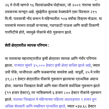
२६ मे रोजी म्हणजे १६ दिवसांआधीच पोहोचला, जो २००९ नंतरचा सर्वात
लवकरचा मान्सून आहे. मुंबईतील कुलाबा वेधशाळेने एका दिवसात २९५
मि.मी. पावसाची नोंद करून मे महिन्यातील १०७ वर्षांचा विक्रम मोडला. या
पावसाचे स्वरूप वादळी वाऱ्यासह, गडगडाटी पाऊस आणि काही ठिकाणी
गारपिटीचे होते, ज्यामुळे पीकांचे मोठे नुकसान झाले.
शेती क्षेत्रावरील व्यापक परिणाम :
या पावसाचा महाराष्ट्रातील कृषी क्षेत्रावर व्यापक आणि गंभीर परिणाम
झाला.
राज्यात सुमारे ३५,००० हेक्टर कृषी क्षेत्र बाधित झाले आहे
, ज्यात
उभी पीके, भाजीपाला आणि फळबागांचा समावेश आहे. यापूर्वी, २५ मे पर्यंत
३१,८८९ हेक्टर क्षेत्रातील पीकांचे नुकसान झाल्याचा प्राथमिक अंदाज
होता. जळगाव जिल्ह्यात केळी आणि मका पीकांचे सर्वाधिक नुकसान झाले
(११ हजार हेक्टर), तर नाशिकमध्ये ६ हजार ८०० हेक्टर पीकांचे नुकसान
झाले.
पालघर जिल्ह्यात मे महिन्याच्या पहिल्या आठवड्यात ९ हजार हून
अधिक शेतकरी आणि मच्छीमार प्रभावित झाले,
ज्यात ५३७.६८ हेक्टर