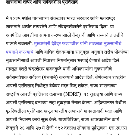
शासनाचा तत्पर आणि संवेदनशील प्रतिसाद
मे २०२५ मधील पावसाच्या संकटावर भारत सरकार आणि महाराष्ट्र
शासनाने अत्यंत तत्परतेने आणि संवेदनशीलतेने प्रतिसाद दिला. या
अनपेक्षित आपत्तीचा सामना करण्यासाठी केंद्रानी आणि राज्याने तातडीने
पाऊले उचलली.
मुख्यमंत्री देवेंद्र फडणवीस यांनी तात्काळ नुकसानीचे
पंचनामे करण्याचे
आणि बाधित शेतकऱ्यांना सानुग्रह अनुदान तसेच पीकांच्या
नुकसानीसाठी आपत्ती निवारण नियमांनुसार भरपाई देण्याचे आदेश दिले.
महसूल मंत्री चंद्रशेखर बावनकुळे यांनी अधिकाऱ्यांना नुकसानीचे
सर्वसमावेशक सर्वेक्षण (पंचनामे) करण्याचे आदेश दिले. जेणेकरून राष्ट्रीय
आपत्ती प्रतिसाद निधीतून वेळेवर मदत मिळू शकेल. राज्य शासनाच्या
राष्ट्रीय आपत्ती प्रतिसाद दलाच्या (NDRF) १८ तुकड्या आणि राज्य
आपत्ती प्रतिसाद दलाच्या सहा तुकड्या तैनात केल्या. अहिल्यानगर येथील
Join our community of
पूरस्थितीला प्रतिसाद म्हणून भारतीय लष्कराने मानवतावादी मदत आणि
SUBSCRIBERS and be part of the
conversation.
आपत्ती निवारण कार्य सुरू केले. याव्यतिरिक्त, राज्य आपत्कालीन कार्य
केंद्राने २६ आणि २७ मे रोजी १९२ दशलक्ष लोकांना पूर्वसूचना एस.एम.एस
To subscribe, simply enter your email address on our website