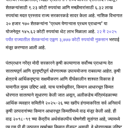
शेतकऱ्यांसाठी ९.२३ कोटी रुपयांचा आणि मच्छीमारांसाठी ६.३२ लाख
रुपयांचा मदत प्रस्ताव राज्य सरकारकडे सादर केला आहे. नाशिक विभागात
२० हजार १७० शेतकऱ्यांना ‘प्रथम येणाऱ्यास प्रथम प्राधान्य’ या
योजनेतून १४५.६२ कोटी रुपयांचा थेट लाभ मिळाला आहे.
२२ मे २०२५
पर्यंत राज्यातील शेतकऱ्यांना एकूण ३,७७७ कोटी रुपयांची नुकसान
भरपाई
मंजूर करण्यात आली आहे.
पंतप्रधान नरेंद्र मोदी सरकारने कृषी कल्याणास सर्वोच्च प्राधान्य देत
सातत्यपूर्ण आणि दूरदृष्टीपूर्ण धोरणात्मक उपाययोजना राबवल्या आहेत. कृषी
क्षेत्राचे आर्थिकदृष्ट्या सक्षमीकरण आणि दीर्घकालीन शाश्वत विकास हे
यामागील मुख्य उद्दिष्ट आहे. याच पार्श्वभूमीवर, किमान आधारभूत किंमत
धोरणात सातत्याने सुधारणा केली जात असून, अलीकडेच मंत्रिमंडळाच्या
आर्थिक व्यवहार समितीने २०२५-२६ च्या खरीप हंगामाकरिता सर्व अनिवार्य
कृषी उत्पादनांच्या किमान आधारभूत किमतींमध्ये वाढ मंजूर केली आहे. ही
वाढ २०१८-१९ च्या केंद्रीय अर्थसंकल्पीय घोषणेशी सुसंगत आहे, ज्यामध्ये
एम.एस.पी ही उत्पादन खर्चाच्या किमान दीडपट असावी, हे धोरणात्मक उद्दिष्ट