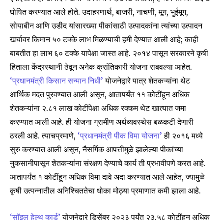
घोषित करण्यात आले होते. उदाहरणार्थ, बाजरी, नाचणी, मूग, भुईमूग,
सोयाबीन आणि उडीद यांसारख्या पीकांसाठी उत्पादकांना त्यांच्या उत्पादन
खर्चावर किमान ५० टक्के लाभ मिळण्याची हमी देण्यात आली आहे; काही
बाबतीत हा लाभ ६० टक्के यापेक्षा जास्त आहे. २०१४ पासून सरकारने कृषी
हिताला केंद्रस्थानी ठेवून अनेक क्रांतिकारी योजना राबवल्या आहेत.
‘प्रधानमंत्री किसान सन्मान निधी’
योजनेद्वारे पात्र शेतकऱ्यांना थेट
आर्थिक मदत पुरवण्यात आली असून, आतापर्यंत ११ कोटींहून अधिक
शेतकऱ्यांना ₹२.८१ लाख कोटींपेक्षा अधिक रक्कम थेट खात्यात जमा
करण्यात आली आहे. ही योजना ग्रामीण अर्थव्यवस्थेस बळकटी देणारी
ठरली आहे. त्याचप्रमाणे,
‘प्रधानमंत्री पीक विमा योजना’
ही २०१६ मध्ये
सुरु करण्यात आली असून, नैसर्गिक आपत्तीमुळे झालेल्या पीकांच्या
नुकसानीपासून शेतकऱ्यांना संरक्षण देण्याचे कार्य ती प्रभावीपणे करत आहे.
आतापर्यंत १ कोटींहून अधिक विमा दावे अदा करण्यात आले आहेत, ज्यामुळे
कृषी उत्पन्नातील अनिश्चिततेचा धोका मोठ्या प्रमाणात कमी झाला आहे.
‘सॉइल हेल्थ कार्ड’
योजनेद्वारे डिसेंबर २०२३ पर्यंत २३.५८ कोटींहून अधिक