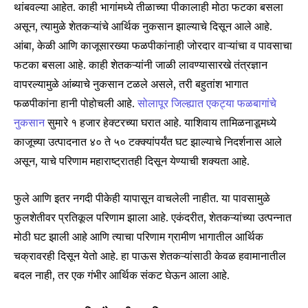
थांबवल्या आहेत. काही भागांमध्ये तीळाच्या पीकालाही मोठा फटका बसला
असून, त्यामुळे शेतकऱ्यांचे आर्थिक नुकसान झाल्याचे दिसून आले आहे.
आंबा, केळी आणि काजूसारख्या फळपीकांनाही जोरदार वाऱ्यांचा व पावसाचा
फटका बसला आहे. काही शेतकऱ्यांनी जाळी लावण्यासारखे तंत्रज्ञान
वापरल्यामुळे आंब्याचे नुकसान टळले असले, तरी बहुतांश भागात
फळपीकांना हानी पोहोचली आहे.
सोलापूर जिल्ह्यात एकट्या फळबागांचे
नुकसान
सुमारे १ हजार हेक्टरच्या घरात आहे. याशिवाय तामिळनाडूमध्ये
काजूच्या उत्पादनात ४० ते ५० टक्क्यांपर्यंत घट झाल्याचे निदर्शनास आले
असून, याचे परिणाम महाराष्ट्रातही दिसून येण्याची शक्यता आहे.
फुले आणि इतर नगदी पीकेही यापासून वाचलेली नाहीत. या पावसामुळे
फुलशेतीवर प्रतिकूल परिणाम झाला आहे. एकंदरीत, शेतकऱ्यांच्या उत्पन्नात
मोठी घट झाली आहे आणि त्याचा परिणाम ग्रामीण भागातील आर्थिक
चक्रावरही दिसून येतो आहे. हा पाऊस शेतकऱ्यांसाठी केवळ हवामानातील
बदल नाही, तर एक गंभीर आर्थिक संकट घेऊन आला आहे.