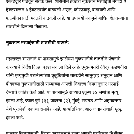
अलर्टद्वारे पाठवून सतर्क केले. शासनाने हेक्टरी नुकसान भरपाईची मर्यादा २
or click the subscribe button below. Don't worry, we respect
your privacy and won't spam your inbox. Your information is
हेक्टरवरून ३ हेक्टरपर्यंत वाढवली असून, कोरडवाहू, बागायती आणि
safe with us.
फळपीकांसाठी मदतही वाढवली आहे. या उपाययोजनांमुळे बाधित शेतकऱ्यांना
तातडीने दिलासा मिळाला.
नुकसान भरपाईसाठी तातडीची पाऊले:
SUBSCRIBE
महाराष्ट्र शासनाने या पावसामुळे झालेल्या नुकसानीचे तातडीने पंचनामे
करण्याचे निर्देश जिल्हा प्रशासनाला दिले आहेत.मुख्यमंत्री देवेंद्र फडणवीस
I've read and accept the
Privacy Policy
.
यांनी मृत्यूमुखी पडलेल्यांच्या कुटुंबियांना तातडीने सानुग्रह अनुदान आणि
पीकांच्या नुकसानीसाठी सध्याच्या आपत्ती निवारण नियमांनुसार भरपाई
देण्याचे जाहिर केले आहे. या पावसामुळे राज्यात एकूण ३४ जणांचा मृत्यू
6,300
32,111
75
झाला आहे, ज्यात पुणे (३), जालना (२), मुंबई, रायगड आणि अहमदनगर
Fans
Followers
Followers
येथे प्रत्येकी एकाचा समावेश आहे. याव्यतिरिक्त, आठ जनावरांचाही मृत्यू
झाला आहे.
पालघर जिल्ह्यासाठी, जिल्हा प्रशासनाने राज्य आपत्ती प्रतिसाद निधीतून