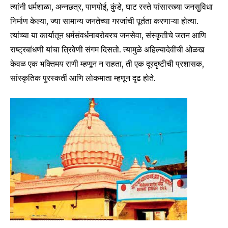
त्यांनी धर्मशाळा, अन्नछत्र, पाणपोई, कुंडे, घाट रस्ते यांसारख्या जनसुविधा
निर्माण केल्या, ज्या सामान्य जनतेच्या गरजांची पूर्तता करणाऱ्या होत्या.
त्यांच्या या कार्यातून धर्मसंवर्धनाबरोबरच जनसेवा, संस्कृतीचे जतन आणि
Join our community of
राष्ट्रबांधणी यांचा त्रिवेणी संगम दिसतो. त्यामुळे अहिल्यादेवींची ओळख
SUBSCRIBERS and be part of the
केवळ एक भक्तिमय राणी म्हणून न राहता, ती एक दूरदृष्टीची प्रशासक,
conversation.
सांस्कृतिक पुरस्कर्ती आणि लोकमाता म्हणून दृढ होते.
To subscribe, simply enter your email address on our website
or click the subscribe button below. Don't worry, we respect
your privacy and won't spam your inbox. Your information is
safe with us.
SUBSCRIBE
I've read and accept the
Privacy Policy
.