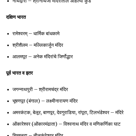
नाथद्वारा – श्रीनाथजी मंदिरातील अहिल्या कुंड
दक्षिण भारत
रामेश्वरम् – धार्मिक बांधकामे
श्रीशैलम – मल्लिकार्जुन मंदिर
आलमपूर – अनेक मंदिरांचे जिर्णोद्धार
पूर्व भारत व इतर
जगन्नाथपुरी – श्रीरामचंद्र मंदिर
भूषणपूर (बंगाल) – लक्ष्मीनारायण मंदिर
अमरकंटक, बेलूर, बाणपूर, देवगुराडिया, रांपूरा, टिलभंडेश्वर – मंदिरे
ओंकारेश्वर (ओंकारमंढाता) – विश्वनाथ मंदिर व मणिकर्णिका घाट
चिखलदा – नीलकंठेश्वर मंदिर