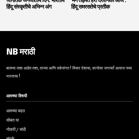
जागतिक जनजातीय दिन: भारतीय
‘मन तड़पत हरी दरशनको आज’:
हिंदू संस्कृतीचे अभिन्न अंग
हिंदू समरसतेचे प्रतीक
NB मराठी
बातम्या जशा आहेत तशा, ताज्या आणि तर्कसंगत ! विचार देशाचा, कानोसा जगाचा! आवाज नव्या
भारताचा !
आमच्या विषयी
आमच्या बद्दल
सोबत या
नोकरी / संधी
संपर्क