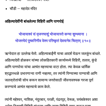
चौंडी – महादेव मंदिर
अहिल्यादेवींनी बांधलेल्या विहिरी आणि पाणपोई
भोजायाश्वं सं मृजन्त्याशुं भोजायास्ते कन्या शुम्भमाना ।
भोजस्येदं पुष्करिणीव वेश्म परिष्कृतं देवमानेव चित्रम् ॥१०॥
ऋग्वेदात हा उल्लेख येतो. अहिल्याबाईंनी याचा आदर्श घेऊन जलकुंभ बांधले.
अहिल्यादेवी होळकर यांच्या लोकहितकारी कार्यामध्ये विहिरी, तलाव, कुंडे
आणि पाणपोया यांचा अत्यंत महत्त्वाचा वाटा होता. त्या केवळ धार्मिक
श्रद्धास्थळे उभारणाऱ्या राणी नव्हत्या, तर त्यांनी पिण्याच्या पाण्याची आणि
जलस्रोतांची सोय करून सामान्य जनतेसाठी जीवनावश्यक गरजा पूर्ण
करण्याचे अत्यंत महत्त्वाचे काम केले.
त्यांनी महेश्वर, नाशिक, नंदुरबार, परळी, पंढरपूर, वेरूळ, त्र्यंबकेश्वर अशा
अनेक ठिकाणी विहिरी बांधल्या आणि जुन्या विहिरी साफ करून पुन्हा