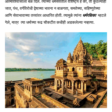
आत्मविश्वासाला बळ दिले. त्यांच्या धर्मसेवेतील वैशिष्ट्य हे की, ती कुठल्याही
जात, पंथ, वर्गविरोधी द्वेषाच्या भावना न बाळगता, समतेच्या, सहिष्णुतेच्या
आणि सेवाभावाच्या तत्त्वांवर आधारित होती. त्यामुळे त्यांना
धर्मरक्षिका
म्हटले
गेले, मात्र त्या धर्माच्या रूढ चौकटीत कधीही अडकलेल्या नव्हत्या.