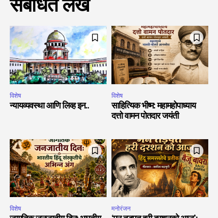
संबंधित लेख
विशेष
विशेष
न्यायव्यवस्था आणि लिव्ह इन..
साहित्यिक भीष्म: महामहोपाध्याय
दत्तो वामन पोतदार जयंती
विशेष
मनोरंजन