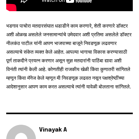
To subscribe, simply enter your email address on our website
or click the subscribe button below. Don't worry, we respect
your privacy and won't spam your inbox. Your information is
भडगाव पाचोरा मतदारसंघात धडाडीने काम करणारे, शेती करणारे डॉक्टर
safe with us.
अशी ओळख असलेले जनसामान्यांचे उमेदवार अशी प्रतिमा असलेले डॉक्टर
नीलकंठ पाटील यांनी आपण भाजपाच्या बाजूने निवडणूक लढवणार
असल्याचे संकेत व्यक्त केले आहेत. आपल्या भागाचा विकास करण्यासाठी
पूर्ण ताकदीने प्रयत्न करणार असून सुज्ञ मतदारांनी पाठिंबा द्यावा अशी
विनंती त्यांनी केली आहे. कोणतीही राजकीय खेळी किंवा कुणातरी सांगितले
SUBSCRIBE
म्हणून किंवा मॅनेज केले म्हणून मी निवडणूक लढवत नसून पक्षश्रेष्ठींच्या
आदेशानुसार आपण काम करत असल्याचे त्यांनी यावेळी बोलताना सांगितले.
I've read and accept the
Privacy Policy
.
6,300
32,111
75
Fans
Followers
Followers
Vinayak A