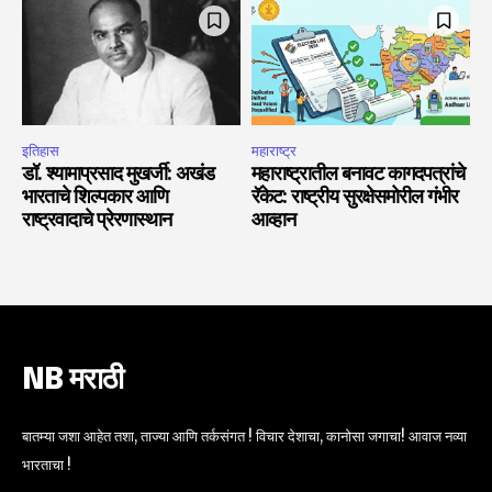
इतिहास
महाराष्ट्र
डॉ. श्यामाप्रसाद मुखर्जी: अखंड
महाराष्ट्रातील बनावट कागदपत्रांचे
भारताचे शिल्पकार आणि
रॅकेट: राष्ट्रीय सुरक्षेसमोरील गंभीर
राष्ट्रवादाचे प्रेरणास्थान
आव्हान
NB मराठी
बातम्या जशा आहेत तशा, ताज्या आणि तर्कसंगत ! विचार देशाचा, कानोसा जगाचा! आवाज नव्या
भारताचा !