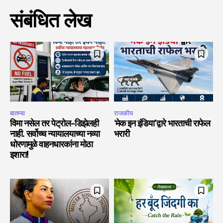
संबंधित लेख
बातम्या
राजकीय
विमा नसेल तर पेट्रोल-डिझेलही
‘मेक इन इंडिया’द्वारे भारताची राफेल
नाही. सर्वोच्च न्यायालयाच्या नव्या
भरारी
धोरणामुळे वाहनधारकांना मोठा
इशारा!