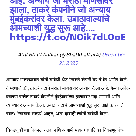
आहे. अन्याय जो मराठी माणसावर
झाला, ठाकरे कंपनीने जो अन्याय
मुंबईकरांवर केला. उबाठावाल्यांचे
आमच्याशी युद्ध सुरू आहे.…
Join our community of
https://t.co/NOik7dLOoE
SUBSCRIBERS and be part of the
conversation.
— Atul Bhatkhalkar (@BhatkhalkarA)
December
21, 2025
To subscribe, simply enter your email address on our website
or click the subscribe button below. Don't worry, we respect
your privacy and won't spam your inbox. Your information is
आमदार भातखळकर यांनी यावेळी थेट ‘ठाकरे कंपनी’वर गंभीर आरोप केले.
safe with us.
ते म्हणाले की, ठाकरे गटाने मराठी माणसावर अन्याय केला आहे. गेल्या अनेक
वर्षांच्या सत्तेत ठाकरे कंपनीने मुंबईकरांच्या हक्कावर गदा आणली आणि
त्यांच्यावर अन्याय केला. उबाठा गटाचे आमच्याशी युद्ध सुरू आहे कारण ते
स्वतः ‘न्यायाचे शत्रू’ आहेत, असा दावाही त्यांनी यावेळी केला.
SUBSCRIBE
निवडणुकीच्या निकालानंतर आणि आगामी महानगरपालिका निवडणुकांच्या