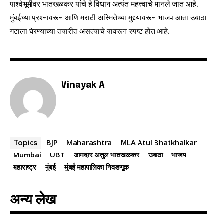
पार्श्वभूमीवर भातखळकर यांचे हे विधान अत्यंत महत्त्वाचे मानले जात आहे.
I've read and accept the
Privacy Policy
.
मुंबईच्या प्रश्नावरून आणि मराठी अस्मितेच्या मुद्द्यावरून भाजप आता उबाठा
गटाला घेरण्याच्या तयारीत असल्याचे यावरून स्पष्ट होत आहे.
6,300
32,111
75
Fans
Followers
Followers
Vinayak A
BJP
Maharashtra
MLA Atul Bhatkhalkar
Topics
Mumbai
UBT
आमदार अतुल भातखळकर
उबाठा
भाजप
महाराष्ट्र
मुंबई
मुंबई महापालिका निवडणूक
अन्य लेख