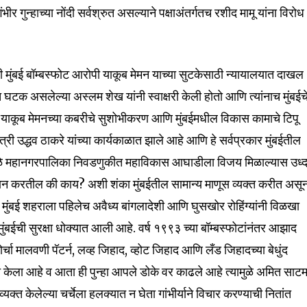
र गुन्हाच्या नोंदी सर्वश्रुत असल्याने पक्षाअंतर्गतच रशीद मामू यांना विरोध
32,111
Followers
ंनी मुंबई बॉम्बस्फोट आरोपी याकूब मेमन याच्या सुटकेसाठी न्यायालयात दाखल
घटक असलेल्या अस्लम शेख यांनी स्वाक्षरी केली होतो आणि त्यांनाच मुंबईच
 याकूब मेमनच्या कबरीचे सुशोभीकरण आणि मुंबईमधील विकास कामाचे टिपू
री उद्धव ठाकरे यांच्या कार्यकाळात झाले आहे आणि हे सर्वप्रकार मुंबईतील
ामुळे महानगरपालिका निवडणुकीत महाविकास आघाडीला विजय मिळाल्यास उध्
खान करतील की काय? अशी शंका मुंबईतील सामान्य माणूस व्यक्त करीत असू
ुंबई शहराला पहिलेच अवैध्य बांगलादेशी आणि घुसखोर रोहिंग्यांनी विळखा
 मुंबईची सुरक्षा धोक्यात आली आहे. वर्ष १९९३ च्या बॉम्बस्फोटांनंतर आझाद
चा मालवणी पॅटर्न, लव्ह जिहाद, व्होट जिहाद आणि लँड जिहादच्या बेधुंद
ानाच केला आहे व आता ही पुन्हा आपले डोके वर काढले आहे त्यामुळे अमित साट
यक्त केलेल्या चर्चेला हलक्यात न घेता गांभीर्याने विचार करण्याची नितांत