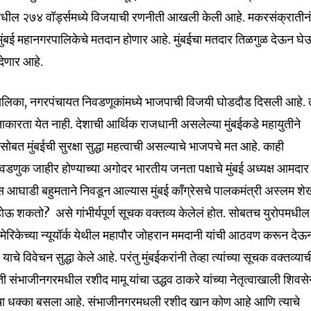
बई मधील २७४ वॉर्ड्समध्ये विजयाची रणनीती आखली केली आहे. मकरसंक्रातीन
ी मुंबई महानगरपालिकेचे मतदान होणार आहे. मुंबईचा मतदार तिळगुळ देऊन घ
ेणार आहे.
गरपालिका, नगरपंचायत निवडणूकांमध्ये भाजपाची विजयी घोडदौड दिसली आहे.
ाकारता येत नाही. देशाची आर्थिक राजधानी असलेल्या मुंबईकडे महायुतीने
ासोबत मुंबईची सुरक्षा सुद्धा महत्वाची असल्याचे भाजपचे मत आहे. काही
nity of
निवडणुक जाहीर होण्याच्या अगोदर भारतीय जनता पक्षाचे मुंबई अध्यक्ष आमदार
d be part
ास आघाडी बहुमताने निवडून आल्यास मुंबई कॉंग्रेसचे पालकमंत्री अस्लम शे
tion.
न होऊ शकतो? असे गांभीर्यपूर्ण सूचक वक्तव्य केलेलं होत. सोबतच युरोपमधील
mail address on our website or click
ेरिकेच्या न्यूयॉर्क येथील महापौर जोहरान ममदानी यांची आठवण करून देऊ
t worry, we respect your privacy and
I've read and a
चे विवेचन सुद्धा केले आहे. परंतु मुंबईकरांनी तेव्हा त्यांच्या सूचक वक्तव्याच
mation is safe with us.
ंभाजीनगरमधील रशीद मामू यांचा उद्धव ठाकरे यांच्या नेतृत्वाखाली शिवसे
र्याचा धक्का बसला आहे. संभाजीनगरमधली रशीद खान कोण आहे आणि त्याचे