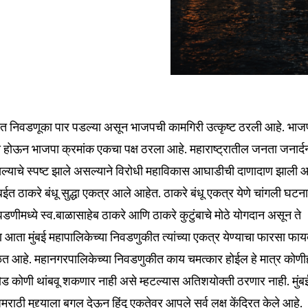
ायत निवडणूका पार पडल्या असून भाजपची कामगिरी उत्कृष्ट ठरली आहे. भाज
ोऊन भाजपा क्रमांक एकचा पक्ष ठरला आहे. महाराष्ट्रातील जनता जनार्द
्याचे स्पष्ट झाले असल्याने विरोधी महाविकास आघाडीची दाणादाण झाली आ
बईत ठाकरे बंधू सुद्धा एकत्र आले आहेत. ठाकरे बंधू एकत्र येणे चांगली घटन
डणीमध्ये स्व.बाळासाहेब ठाकरे आणि ठाकरे कुटुंबाचे मोठे योगदान असून ते
ण आता मुंबई महापालिकेच्या निवडणुकीत त्यांच्या एकत्र येण्याचा फारसा फाय
ळत आहे. महानगरपालिकेच्या निवडणुकीत काय चमत्कार होईल हे मात्र कोणी
 कोणी थांबवू शकणार नाही असे म्हटल्यास अतिशयोक्ती ठरणार नाही. मुंब
ाठी मुद्द्याला बगल देऊन हिंदू एकतेवर आपले सर्व लक्ष केंद्रित केले आहे.