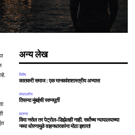
अन्य लेख
पा
न
हे.
विशेष
कातकरी समाज : एक मानववंशशास्त्रीय अभ्यास
ा
संपादकीय
तिसऱ्या मुंबईची स्वप्नपूर्ती
दा
ही
बातम्या
विमा नसेल तर पेट्रोल-डिझेलही नाही. सर्वोच्च न्यायालयाच्या
ईत
नव्या धोरणामुळे वाहनधारकांना मोठा इशारा!