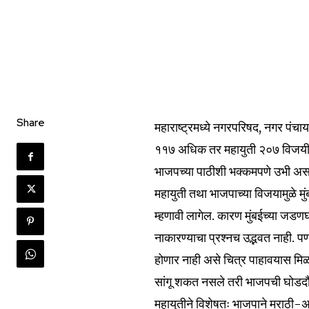
Share
महाराष्ट्रमध्ये नगरपरिषद, नगर पंच
११७ अधिक तर महायुती २०७ विजयी ह
भाजपच्या पाठीशी भक्कमपणे उभी असल
महायुती तथा भाजपाच्या विजयामुळे मुं
म्हणावी लागेल. कारण मुंबईच्या जडणघ
नाकारण्याचा प्रश्नच उद्भवत नाही. प
होणार नाही असे चित्र पाहावयास मि
सांगू शकत नसले तरी भाजपची घोडदौड
महायुतीने विशेषतः भाजपाने मराठी-अमर