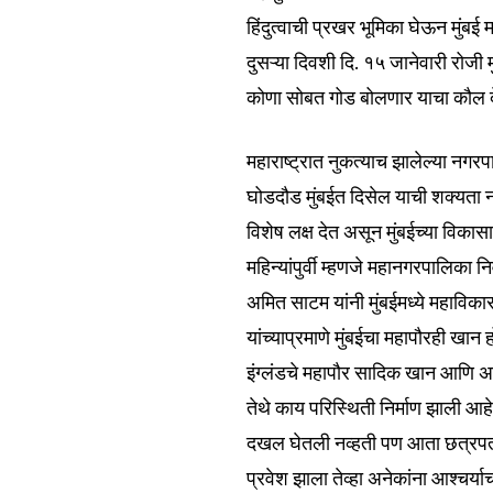
हिंदुत्वाची प्रखर भूमिका घेऊन मुं
दुसऱ्या दिवशी दि. १५ जानेवारी रोज
कोणा सोबत गोड बोलणार याचा कौल द
महाराष्ट्रात नुकत्याच झालेल्या न
घोडदौड मुंबईत दिसेल याची शक्यता न
विशेष लक्ष देत असून मुंबईच्या विकास
Join our commu
महिन्यांपुर्वी म्हणजे महानगरपालिका 
SUBSCRIBERS an
अमित साटम यांनी मुंबईमध्ये महाविक
of the conversa
यांच्याप्रमाणे मुंबईचा महापौरही खा
To subscribe, simply enter your e
इंग्लंडचे महापौर सादिक खान आणि अम
the subscribe button below. Don'
तेथे काय परिस्थिती निर्माण झाली आहे या
won't spam your inbox. Your infor
दखल घेतली नव्हती पण आता छत्रपती स
प्रवेश झाला तेव्हा अनेकांना आश्च