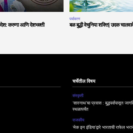
पर्यावरण
देश: करुणा आणि देशभक्ती
बळ बुद्धी वेचुनिया शक्ति| उदक चालवावे
चर्चेतील विषय
संस्कृती
‘सारनाथ’चा प्रवास : बुद्धपर्वापासून जा
स्थळापर्यंत
राजकीय
‘मेक इन इंडिया’द्वारे भारताची राफेल भरा