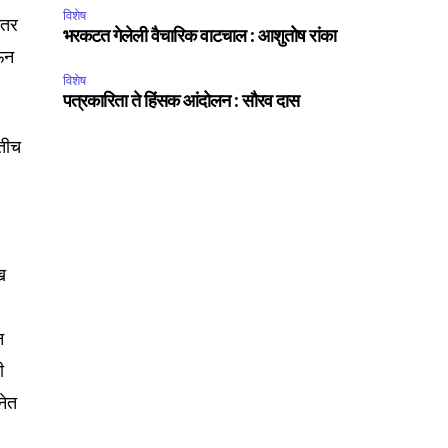
विशेष
ंतर
भरकटत गेलेली वैचारिक वाटचाल : आशुतोष रांका
ेऊन
विशेष
पत्रकारिता ते हिंसक आंदोलन : सौरव दास
 तीच
ख
SUBSCRIBE
न
ccept the
Privacy Policy
.
ी
नेत