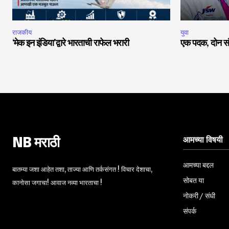
राजकीय
युवा
‘मेक इन इंडिया’द्वारे भारताची राफेल भरारी
एक पदक, दोन सं
आमच्या विषयी
NB मराठी
आमच्या बद्दल
बातम्या जशा आहेत तशा, ताज्या आणि तर्कसंगत ! विचार देशाचा,
सोबत या
कानोसा जगाचा! आवाज नव्या भारताचा !
नोकरी / संधी
संपर्क