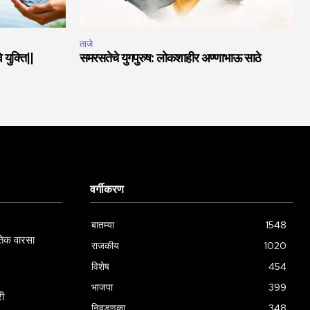
ताजे
 युक्ति||
समरसतेचे युगपुरुष: लोकशाहीर अण्णाभाऊ साठे
वर्गीकरण
बातम्या
1548
गतिक वारसा
राजकीय
1020
विशेष
454
भाजपा
399
री
निवडणुका
348