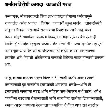
धर्मांतरविरोधी कायदा—काळाची गरज
फसवणूक, जोरजबरदस्ती किंवा लोभ दाखवून होणाऱ्या धर्मांतरामुळे
राज्यातील अनेक भागांत—विशेषतः जनजाती बहुल भागांत—लोकसंख्येचे
संतुलन बिघडत असल्याचे सरकारच्या निदर्शनास आले आहे. अशा
कारवायांमुळे सामाजिक सलोखा बिघडून कायदा-सुव्यवस्थेचे प्रश्नही
निर्माण होत आहेत. म्हणूनच सध्या सत्तेत असलेली भाजपा-प्रणित महायुती
फसवणूक-आधारित धर्मांतर रोखण्यासाठी कठोर कायदा आणण्याच्या
तयारीत आहे. हिवाळी अधिवेशनात यासंबंधी विधेयक सादर होण्याची शक्यता
आहे.
परंतु, कायदा करूनच प्रश्न मिटत नाही. त्याची कठोर अंमलबजावणी
करण्यासाठी दृढ राजकीय इच्छाशक्ती आवश्यक असते—आणि ती
इच्छाशक्ती जनतेच्या स्पष्ट आणि सक्रिय समर्थनावरच उभी राहते. धर्मांध
शक्तींच्या कारवाया रोखण्यासाठी आणि सामाजिक सलोखा टिकवण्यासाठी,
धर्माचा आदर करणाऱ्या नेतृत्वालाच स्थानिक ते केंद्र अशा सर्व स्तरांवर