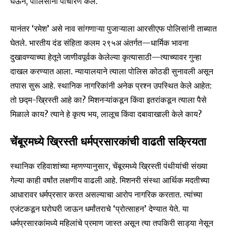
घेऊन, पोलिसांना पाचारण केले.
यानंतर ‘रमेश’ असे नाव सांगणाऱ्या पुजाऱ्याला आरसीएफ पोलिसांनी ताब्यात
घेतले. भारतीय दंड संहिता कलम २९५अ अंतर्गत—धार्मिक भावना
दुखावण्याच्या हेतूने जाणीवपूर्वक केलेल्या कृत्यासाठी—त्याच्यावर गुन्हा
दाखल करण्यात आला. न्यायालयाने त्याला पोलिस कोठडी सुनावली असून
तपास सुरू आहे. स्थानिक नागरिकांनी अनेक प्रश्न उपस्थित केले आहेत:
तो छद्म-ख्रिस्ती आहे का? मिशनऱ्यांकडून किंवा इतरांकडून त्याला पैसे
मिळाले काय? त्याने हे कृत्य भय, लालूच किंवा दबावाखाली केले काय?
चेंबूरमध्ये ख्रिस्ती धर्मप्रसारकांची वाढती सक्रियता
स्थानिक रहिवाशांच्या म्हणण्यानुसार, चेंबूरमध्ये ख्रिस्ती पंथीयांची संख्या
गेल्या काही वर्षांत लक्षणीय वाढली आहे. मिशनरी संस्था आर्थिक मदतीच्या
आधारावर धर्मप्रसार करत असल्याचा आरोप नागरिक करतात. त्यांच्या
एजंटकडून घरोघरी जाऊन धर्मांतराचे ‘प्रोत्साहन’ देण्यात येते. या
धर्मप्रसारकांमध्ये महिलांचे प्रमाण जास्त असून त्या तपकिरी साड्या नेसून