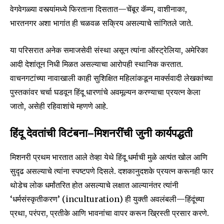
वेगवेगळ्या वस्त्यांमध्ये फिरताना दिसतात—चेंबूर कॅम्प, वाशीनाका,
भारतनगर अशा भागांत ही चळवळ सक्रिय असल्याचे सांगितले जाते.
या परिसरात अनेक समाजसेवी संस्था असून त्यांना ऑस्ट्रेलिया, अमेरिका
आदी देशांतून निधी मिळत असल्याचा आरोपही स्थानिक करतात.
वाचनगटांच्या नावाखाली काही सुशिक्षित महिलांकडून मार्क्सवादी लेखकांच्या
पुस्तकांवर चर्चा घडवून हिंदू धारणांचे अवमूल्यन करण्याचा प्रयत्न केला
जातो, असेही रहिवाशांचे म्हणणे आहे.
Join our community of
SUBSCRIBERS and be part of the
हिंदू देवतांची विटंबना—मिशनरींची जुनी कार्यपद्धती
conversation.
मिशनरी प्रथम भारतात आले तेव्हा येथे हिंदू धर्माची मुळे अत्यंत खोल आणि
To subscribe, simply enter your email address on our website
सुदृढ असल्याचे त्यांना स्पष्टपणे दिसले. दशकानुदशके प्रयत्न करूनही फार
or click the subscribe button below. Don't worry, we respect
थोडेच लोक धर्मांतरित होत असल्याचे लक्षात आल्यानंतर त्यांनी
your privacy and won't spam your inbox. Your information is
safe with us.
‘धर्मसंस्कृतीकरण’ (inculturation) ही युक्ती अवलंबली—हिंदूंच्या
प्रथा, परंपरा, प्रतीके आणि भावनांचा वापर करून ख्रिस्ती प्रसार करणे.