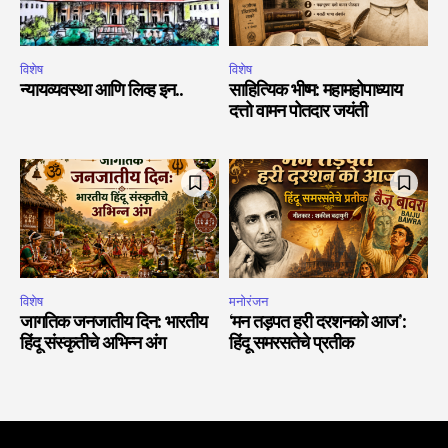
विशेष
विशेष
न्यायव्यवस्था आणि लिव्ह इन..
साहित्यिक भीष्म: महामहोपाध्याय
दत्तो वामन पोतदार जयंती
विशेष
मनोरंजन
जागतिक जनजातीय दिन: भारतीय
‘मन तड़पत हरी दरशनको आज’:
हिंदू संस्कृतीचे अभिन्न अंग
हिंदू समरसतेचे प्रतीक