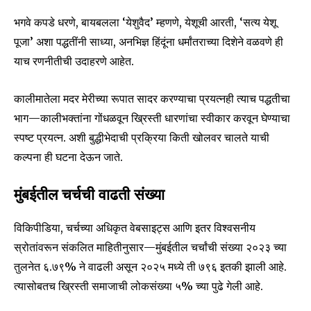
भगवे कपडे धरणे, बायबलला ‘येशुवैद’ म्हणणे, येशूची आरती, ‘सत्य येशू
पूजा’ अशा पद्धतींनी साध्या, अनभिज्ञ हिंदूंना धर्मांतराच्या दिशेने वळवणे ही
SUBSCRIBE
याच रणनीतीची उदाहरणे आहेत.
I've read and accept the
Privacy Policy
.
कालीमातेला मदर मेरीच्या रूपात सादर करण्याचा प्रयत्नही त्याच पद्धतीचा
भाग—कालीभक्तांना गोंधळवून ख्रिस्ती धारणांचा स्वीकार करवून घेण्याचा
स्पष्ट प्रयत्न. अशी बुद्धीभेदाची प्रक्रिया किती खोलवर चालते याची
6,300
32,111
75
कल्पना ही घटना देऊन जाते.
Fans
Followers
Followers
मुंबईतील चर्चची वाढती संख्या
विकिपीडिया, चर्चच्या अधिकृत वेबसाइट्स आणि इतर विश्वसनीय
स्रोतांवरून संकलित माहितीनुसार—मुंबईतील चर्चांची संख्या २०२३ च्या
तुलनेत ६.७९% ने वाढली असून २०२५ मध्ये ती ७९६ इतकी झाली आहे.
त्यासोबतच ख्रिस्ती समाजाची लोकसंख्या ५% च्या पुढे गेली आहे.