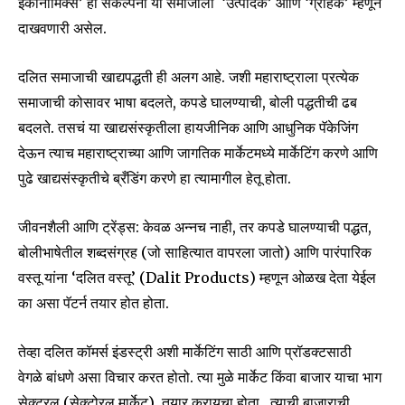
इकॉनॉमिक्स’ ही संकल्पना या समाजाला ‘उत्पादक’ आणि ‘ग्राहक’ म्हणून
दाखवणारी असेल.
दलित समाजाची खाद्यपद्धती ही अलग आहे. जशी महाराष्ट्राला प्रत्येक
समाजाची कोसावर भाषा बदलते, कपडे घालण्याची, बोली पद्धतीची ढब
बदलते. तसचं या खाद्यसंस्कृतीला हायजीनिक आणि आधुनिक पॅकेजिंग
देऊन त्याच महाराष्ट्राच्या आणि जागतिक मार्केटमध्ये मार्केटिंग करणे आणि
पुढे खाद्यसंस्कृतीचे ब्रँडिंग करणे हा त्यामागील हेतू होता.
जीवनशैली आणि ट्रेंड्स: केवळ अन्नच नाही, तर कपडे घालण्याची पद्धत,
बोलीभाषेतील शब्दसंग्रह (जो साहित्यात वापरला जातो) आणि पारंपारिक
वस्तू यांना ‘दलित वस्तू’ (Dalit Products) म्हणून ओळख देता येईल
का असा पॅटर्न तयार होत होता.
तेव्हा दलित कॉमर्स इंडस्ट्री अशी मार्केटिंग साठी आणि प्रॉडक्टसाठी
वेगळे बांधणे असा विचार करत होतो. त्या मुळे मार्केट किंवा बाजार याचा भाग
सेक्टरल (सेक्टोरल मार्केट) तयार करायचा होता, त्याची बाजाराची