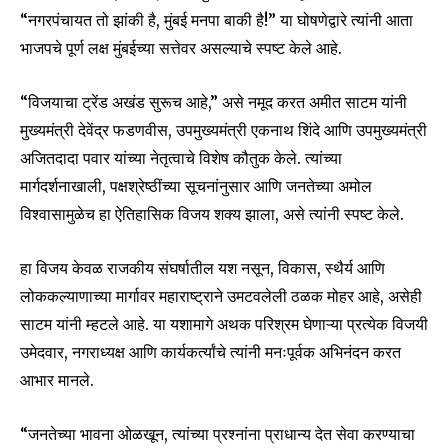
“नगरपंचायत तो झांकी है, मुंबई मनपा बाकी है!” या घोषणेद्वारे त्यांनी आता
भाजपचे पूर्ण लक्ष मुंबईच्या सत्तेवर असल्याचे स्पष्ट केले आहे.
“विजयाचा ट्रेंड अखंड सुरूच आहे,” असे नमूद करत अमीत साटम यांनी
मुख्यमंत्री देवेंद्र फडणवीस, उपमुख्यमंत्री एकनाथ शिंदे आणि उपमुख्यमंत्री
अजितदादा पवार यांच्या नेतृत्वाचे विशेष कौतुक केले. त्यांच्या
मार्गदर्शनाखाली, पक्षश्रेष्ठींच्या सूचनांनुसार आणि जनतेच्या अमोल
विश्वासामुळेच हा ऐतिहासिक विजय शक्य झाला, असे त्यांनी स्पष्ट केले.
हा विजय केवळ राजकीय संघर्षातील यश नसून, विकास, स्थैर्य आणि
लोककल्याणाच्या मार्गावर महाराष्ट्राने उमटवलेली ठळक मोहर आहे, असेही
Join our community of
साटम यांनी म्हटले आहे. या यशामागे अथक परिश्रम घेणाऱ्या प्रत्येक विजयी
SUBSCRIBERS and be part of the
उमेदवार, नगराध्यक्ष आणि कार्यकर्त्यांचे त्यांनी मनःपूर्वक अभिनंदन करत
conversation.
आभार मानले.
To subscribe, simply enter your email address on our website
or click the subscribe button below. Don't worry, we respect
“जनतेच्या भावना ओळखून, त्यांच्या प्रश्नांना प्राधान्य देत सेवा करण्याचा
your privacy and won't spam your inbox. Your information is