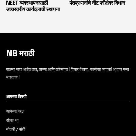
NEET व्यवस्थापनासाठी
पंतप्रधानांचे नीट परीक्षेवर विधान
उच्चस्तरीय कार्यदलाची स्थापना
NB मराठी
बातम्या जशा आहेत तशा, ताज्या आणि तर्कसंगत ! विचार देशाचा, कानोसा जगाचा! आवाज नव्या
भारताचा !
आमच्या विषयी
आमच्या बद्दल
सोबत या
नोकरी / संधी