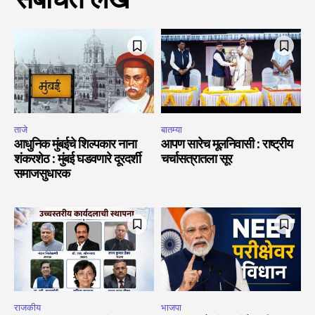
संबंधित लेख
ताजे
बातम्या
आधुनिक मुंबईचे शिल्पकार नाना
आपण सारेच मूलनिवासी : राष्ट्रीय
शंकरशेठ : मुंबई घडवणारे दूरदर्शी
चर्चासत्रातला सूर
समाजसुधारक
राजकीय
भाजपा