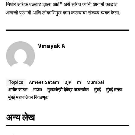
निर्धार अधिक बळकट झाला आहे,” असे सांगत त्यांनी आगामी काळात
safe with us.
आणखी प्रभावी आणि लोकाभिमुख काम करण्याचा संकल्प व्यक्त केला.
SUBSCRIBE
Vinayak A
I've read and accept the
Privacy Policy
.
Ameet Satam
BJP
m
Mumbai
Topics
6,300
32,111
75
अमीत साटम
भाजप
मुख्यमंत्री देवेंद्र फडणवीस
मुंबई
मुंबई मनपा
Fans
Followers
Followers
मुंबई महापालिका निवडणूक
अन्य लेख