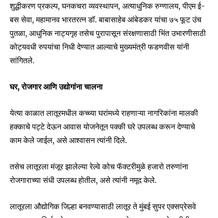
शुद्धीकरण प्रकल्प, घनकचरा व्यवस्थापन, अत्याधुनिक रुग्णालय, पीएम ई-
बस सेवा, महामानव भारतरत्न डॉ. बाबासाहेब आंबेडकर यांचा ७५ फूट उंच
पुतळा, आधुनिक नाट्यगृह तसेच पुरापासून संरक्षणासाठी भिंत उभारणीसाठी
कोट्यवधी रुपयांचा निधी देण्यात आल्याचे मुख्यमंत्री फडणवीस यांनी
सांगितले.
Join our community of
SUBSCRIBERS and be part of the
conversation.
घर, रोजगार आणि उद्योगांना चालना
To subscribe, simply enter your email address on our website
येत्या काळात लातूरमधील कच्च्या घरांमध्ये राहणाऱ्या नागरिकांना मालकी
or click the subscribe button below. Don't worry, we respect
हक्काचे पट्टे देऊन आवास योजनेतून पक्की घरे उपलब्ध करून देण्याचे
your privacy and won't spam your inbox. Your information is
safe with us.
काम केले जाईल, असे आश्वासन त्यांनी दिले.
तसेच लातूरला मंजूर झालेल्या रेल्वे कोच फॅक्टरीमुळे हजारो तरुणांना
रोजगाराच्या संधी उपलब्ध होतील, असे त्यांनी नमूद केले.
SUBSCRIBE
लातूरला औद्योगिक जिल्हा बनवण्यासाठी लातूर ते मुंबई सुपर एक्सप्रेसवे