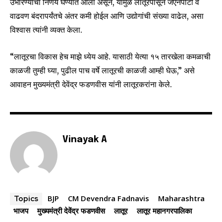
उभारण्याचा निर्णय घेण्यात आला असून, यामुळे लातूरपासून जेएनपीटी व
I've read and accept the
Privacy Policy
.
वाढवण बंदरापर्यंतचे अंतर कमी होईल आणि उद्योगांची संख्या वाढेल, असा
विश्वास त्यांनी व्यक्त केला.
6,300
32,111
75
“लातूरचा विकास हेच माझे ध्येय आहे. यासाठी येत्या १५ तारखेला कमळाची
Fans
Followers
Followers
काळजी तुम्ही घ्या, पुढील पाच वर्षे लातूरची काळजी आम्ही घेऊ,” असे
आवाहन मुख्यमंत्री देवेंद्र फडणवीस यांनी लातूरकरांना केले.
Vinayak A
BJP
CM Devendra Fadnavis
Maharashtra
Topics
भाजप
मुख्यमंत्री देवेंद्र फडणवीस
लातूर
लातूर महानगरपालिका