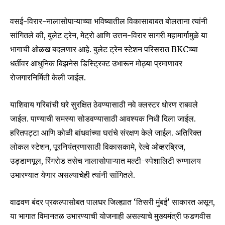
वसई-विरार-नालासोपाऱ्याच्या भविष्यातील विकासाबाबत बोलताना त्यांनी
सांगितले की, बुलेट ट्रेन, मेट्रो आणि उत्तन-विरार सागरी महामार्गामुळे या
भागाची ओळख बदलणार आहे. बुलेट ट्रेन स्टेशन परिसरात BKCच्या
Join our community of
धर्तीवर आधुनिक बिझनेस डिस्ट्रिक्ट उभारून मोठ्या प्रमाणावर
SUBSCRIBERS and be part of the
रोजगारनिर्मिती केली जाईल.
conversation.
To subscribe, simply enter your email address on our website
याशिवाय गरिबांची घरे सुरक्षित ठेवण्यासाठी नवे क्लस्टर धोरण राबवले
or click the subscribe button below. Don't worry, we respect
जाईल. पाण्याची समस्या सोडवण्यासाठी आवश्यक निधी दिला जाईल.
your privacy and won't spam your inbox. Your information is
safe with us.
हरितपट्टा आणि कोळी बांधवांच्या घरांचे संरक्षण केले जाईल. अतिरिक्त
लोकल स्टेशन, पूरनियंत्रणासाठी विकासकामे, रेल्वे ओव्हरब्रिज,
उड्डाणपूल, रिंगरोड तसेच नालासोपाऱ्यात मल्टी-स्पेशालिटी रुग्णालय
उभारण्यात येणार असल्याचेही त्यांनी सांगितले.
SUBSCRIBE
वाढवण बंदर प्रकल्पासोबत पालघर जिल्ह्यात ‘तिसरी मुंबई’ साकारत असून,
या भागात विमानतळ उभारण्याची योजनाही असल्याचे मुख्यमंत्री फडणवीस
I've read and accept the
Privacy Policy
.