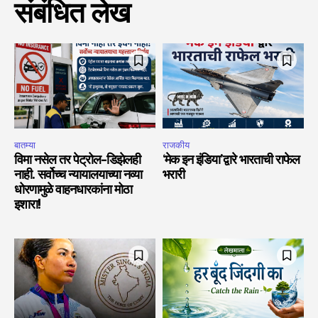
संबंधित लेख
बातम्या
राजकीय
विमा नसेल तर पेट्रोल-डिझेलही
‘मेक इन इंडिया’द्वारे भारताची राफेल
नाही. सर्वोच्च न्यायालयाच्या नव्या
भरारी
धोरणामुळे वाहनधारकांना मोठा
इशारा!