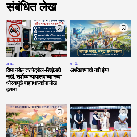
संबंधित लेख
बातम्या
आर्थिक
विमा नसेल तर पेट्रोल-डिझेलही
अर्थकारणाची नवी झेप!
नाही. सर्वोच्च न्यायालयाच्या नव्या
धोरणामुळे वाहनधारकांना मोठा
इशारा!