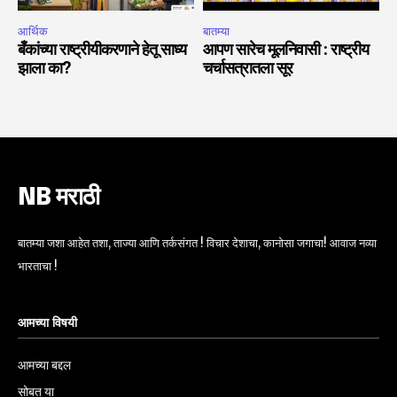
आर्थिक
बातम्या
बँकांच्या राष्ट्रीयीकरणाने हेतू साध्य
आपण सारेच मूलनिवासी : राष्ट्रीय
झाला का?
चर्चासत्रातला सूर
NB मराठी
बातम्या जशा आहेत तशा, ताज्या आणि तर्कसंगत ! विचार देशाचा, कानोसा जगाचा! आवाज नव्या
भारताचा !
आमच्या विषयी
आमच्या बद्दल
सोबत या