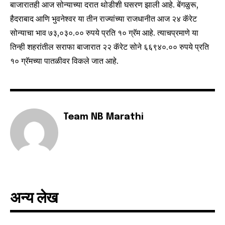
बाजारातही आज सोन्याच्या दरात थोडीशी घसरण झाली आहे. बेंगळुरू,
your privacy and won't spam your inbox. Your information is
हैदराबाद आणि भुवनेश्वर या तीन राज्यांच्या राजधानीत आज २४ कॅरेट
safe with us.
सोन्याचा भाव ७३,०३०.०० रुपये प्रति १० ग्रॅम आहे. त्याचप्रमाणे या
तिन्ही शहरांतील सराफा बाजारात २२ कॅरेट सोने ६६९४०.०० रुपये प्रति
१० ग्रॅमच्या पातळीवर विकले जात आहे.
SUBSCRIBE
I've read and accept the
Privacy Policy
.
Team NB Marathi
6,300
32,111
75
Fans
Followers
Followers
अन्य लेख