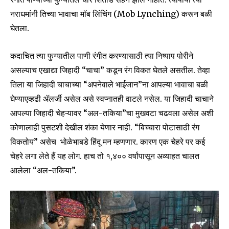
नराधमांनी तिच्या भावाचा मॉब लिंचिंग (Mob Lynching) करून बळी
घेतला.
कदाचित त्या फुग्यातील पाणी रंगीत करण्यासाठी त्या निष्पाप पोरीने
असल्याच एखाद्या जिहादी “चाचा” कडून रंग विकत घेतले असतील. तेव्हा
तिला या जिहादी चाचाच्या “अपनेवाले भाईजान”ना आपल्या भावाचा बळी
घेण्याएव्हढी ॲलर्जी असेल असे स्वप्नातही वाटले नसेल. या जिहादी चाचाने
आपल्या जिहादी चेहऱ्यावर “अल-तकिया”चा मुखवटा चढवला असेल अशी
कोणालाही पुसटशी देखील शंका येणार नाही. “बिच्चारा पोटासाठी रंग
विकतोय” असेच भोळेभाबडे हिंदू मन म्हणणार. कारण एक चेहरे पर कई
चेहरे लगा लेते हैं यह लोग. हाच तो १,४०० वर्षांपासून अव्याहत चालत
आलेला “अल-तकिया”.