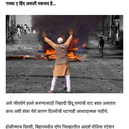
गजवा ए हिंद असली मकसद है…
असे जीवघेणे हल्ले करण्यासाठी जिहादी हिंदू सणांची वाट बघत असतात
काय अशी शंका येते कारण दिल्लीची घटनाही अपवादात्मक नाहीये.
होळीच्याच दिवशी, बिहारमधील मुंगेर जिल्ह्यातील आदर्श पोलिस स्टेशन