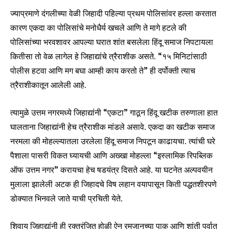
ज्याप्रमाणे दंगलीच्या वेळी जिहादी पहिल्या प्रथम पोलिसांवर हल्ला करतात
कारण एकदा का पोलिसांचे मनोधैर्य खचले आणि ते मागे हटले की
पोलिसांच्या भरवशावर आपल्या घरात शांत बसलेला हिंदू समाज निपटायला
कितीसा तो वेळ लागेल हे जिहाद्यांचे त्रैराशीक असते. “१५ मिनिटांसाठी
पोलीस हटवा आणि मग बघा आम्ही काय करतो ते” ही दर्पोक्ती त्याच
त्रैराशीकातून आलेली आहे.
त्यामुळे उत्तम नगरमध्ये जिहाद्यांनी “एकटा” गाठून हिंदू खटीक तरुणाला हात
घालताना जिहाद्यांनी हेच त्रैराशीक मांडले असावे. एकदा का खटीक समाज
नरमला की मोहल्ल्यातला उरलेला हिंदू समाज निपटून काढायचा. त्यांची घरे
पैशाला पासरी विकत घ्यायची आणि अख्खा मोहल्ला “इस्लामिक रिपब्लिक
ऑफ उत्तम नगर” करायचा हेच षडयंत्र दिसते आहे. या घटनेत अल्पवयीन
मुलाला झालेली अटक ही जिहादचे विष लहान वयापासून किती पद्धतशीरपणे
डोक्यात भिनवले जाते याची प्रचिती येते.
शिवाय जिहाद्यांनी ही रक्तरंजित होळी ऐन रमजानच्या पाक आणि शांती पर्वात