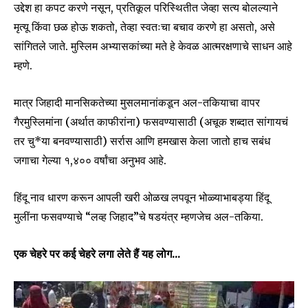
उद्देश हा कपट करणे नसून, प्रतिकूल परिस्थितीत जेव्हा सत्य बोलल्याने
I've read and accept the
Privacy Policy
.
मृत्यू किंवा छळ होऊ शकतो, तेव्हा स्वतःचा बचाव करणे हा असतो, असे
सांगितले जाते. मुस्लिम अभ्यासकांच्या मते हे केवळ आत्मरक्षणाचे साधन आहे
म्हणे.
6,300
32,111
75
Fans
Followers
Followers
मात्र जिहादी मानसिकतेच्या मुसलमानांकडून अल-तकियाचा वापर
गैरमुस्लिमांना (अर्थात काफीरांना) फसवण्यासाठी (अचूक शब्दात सांगायचं
तर चु*या बनवण्यासाठी) सर्रास आणि हमखास केला जातो हाच सबंध
जगाचा गेल्या १,४०० वर्षांचा अनुभव आहे.
हिंदू नाव धारण करून आपली खरी ओळख लपवून भोळ्याभाबड्या हिंदू
मुलींना फसवण्याचे “लव्ह जिहाद”चे षडयंत्र म्हणजेच अल-तकिया.
एक चेहरे पर कई चेहरे लगा लेते हैं यह लोग…