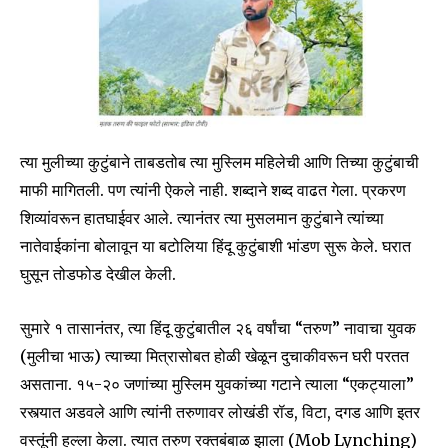
त्या मुलीच्या कुटुंबाने ताबडतोब त्या मुस्लिम महिलेची आणि तिच्या कुटुंबाची
माफी मागितली. पण त्यांनी ऐकले नाही. शब्दाने शब्द वाढत गेला. प्रकरण
शिव्यांवरून हातघाईवर आले. त्यानंतर त्या मुसलमान कुटुंबाने त्यांच्या
नातेवाईकांना बोलावून या बटोलिया हिंदू कुटुंबाशी भांडण सुरू केले. घरात
घुसून तोडफोड देखील केली.
सुमारे १ तासानंतर, त्या हिंदू कुटुंबातील २६ वर्षांचा “तरुण” नावाचा युवक
(मुलीचा भाऊ) त्याच्या मित्रासोबत होळी खेळून दुचाकीवरून घरी परतत
असताना. १५-२० जणांच्या मुस्लिम युवकांच्या गटाने त्याला “एकट्याला”
रस्त्यात अडवले आणि त्यांनी तरुणावर लोखंडी रॉड, विटा, दगड आणि इतर
वस्तूंनी हल्ला केला. त्यात तरुण रक्तबंबाळ झाला (Mob Lynching)