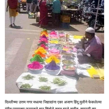
दिल्लीच्या उत्तम नगर मधल्या जिहाद्यांना एका अजाण हिंदू मुलीने फेकलेल्या
रंगीत पाण्याच्या फुग्यातले चार शिंतोडे सहन झाले नाहीत. त्यापायी त्या