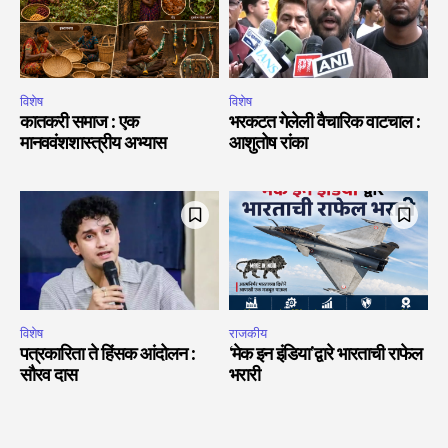
विशेष
विशेष
कातकरी समाज : एक
भरकटत गेलेली वैचारिक वाटचाल :
मानववंशशास्त्रीय अभ्यास
आशुतोष रांका
विशेष
राजकीय
पत्रकारिता ते हिंसक आंदोलन :
‘मेक इन इंडिया’द्वारे भारताची राफेल
सौरव दास
भरारी