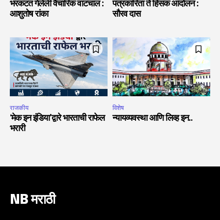
भरकटत गेलेली वैचारिक वाटचाल :
पत्रकारिता ते हिंसक आंदोलन :
आशुतोष रांका
सौरव दास
राजकीय
विशेष
‘मेक इन इंडिया’द्वारे भारताची राफेल
न्यायव्यवस्था आणि लिव्ह इन..
भरारी
NB मराठी