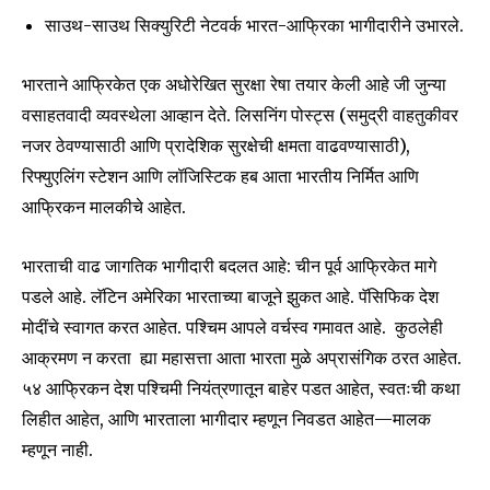
साउथ-साउथ सिक्युरिटी नेटवर्क भारत-आफ्रिका भागीदारीने उभारले.
SUBSCRIBE
भारताने आफ्रिकेत एक अधोरेखित सुरक्षा रेषा तयार केली आहे जी जुन्या
I've read and accept the
Privacy Policy
.
वसाहतवादी व्यवस्थेला आव्हान देते. लिसनिंग पोस्ट्स (समुद्री वाहतुकीवर
नजर ठेवण्यासाठी आणि प्रादेशिक सुरक्षेची क्षमता वाढवण्यासाठी),
रिफ्युएलिंग स्टेशन आणि लॉजिस्टिक हब आता भारतीय निर्मित आणि
6,300
32,111
75
आफ्रिकन मालकीचे आहेत.
Fans
Followers
Followers
भारताची वाढ जागतिक भागीदारी बदलत आहे: चीन पूर्व आफ्रिकेत मागे
पडले आहे. लॅटिन अमेरिका भारताच्या बाजूने झुकत आहे. पॅसिफिक देश
मोदींचे स्वागत करत आहेत. पश्चिम आपले वर्चस्व गमावत आहे. कुठलेही
आक्रमण न करता ह्या महासत्ता आता भारता मुळे अप्रासंगिक ठरत आहेत.
५४ आफ्रिकन देश पश्चिमी नियंत्रणातून बाहेर पडत आहेत, स्वतःची कथा
लिहीत आहेत, आणि भारताला भागीदार म्हणून निवडत आहेत—मालक
म्हणून नाही.