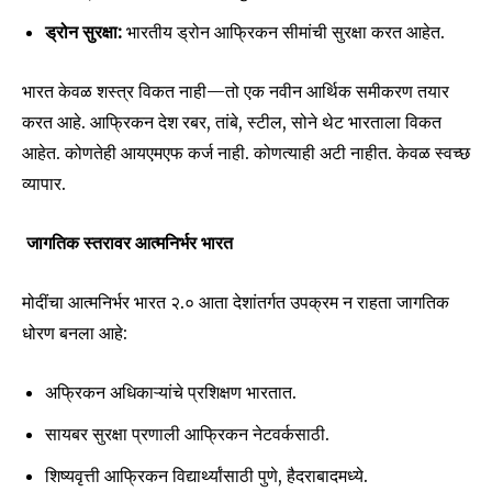
ड्रोन सुरक्षा
:
भारतीय ड्रोन आफ्रिकन सीमांची सुरक्षा करत आहेत.
भारत केवळ शस्त्र विकत नाही—तो एक नवीन आर्थिक समीकरण तयार
करत आहे. आफ्रिकन देश रबर, तांबे, स्टील, सोने थेट भारताला विकत
आहेत. कोणतेही आयएमएफ कर्ज नाही. कोणत्याही अटी नाहीत. केवळ स्वच्छ
व्यापार.
Join our community of
जागतिक स्तरावर आत्मनिर्भर भारत
SUBSCRIBERS and be part of the
conversation.
मोदींचा आत्मनिर्भर भारत २.० आता देशांतर्गत उपक्रम न राहता जागतिक
To subscribe, simply enter your email address on our website
धोरण बनला आहे:
or click the subscribe button below. Don't worry, we respect
your privacy and won't spam your inbox. Your information is
safe with us.
अफ्रिकन अधिकाऱ्यांचे प्रशिक्षण भारतात.
सायबर सुरक्षा प्रणाली आफ्रिकन नेटवर्कसाठी.
शिष्यवृत्ती आफ्रिकन विद्यार्थ्यांसाठी पुणे, हैदराबादमध्ये.