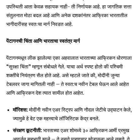
उपस्थिती आता केवळ सहायक नाही- ती निर्णायक आहे. हा जागतिक सत्ता
संतुलनात मोठा बदल आहे आणि अनेक दशकांनंतर आफ्रिका भारतातील
भागीदारीसह स्वतःचा मार्ग निवडत आहे.
पेंटागनची चिंता आणि भारताचा स्वतंत्र मार्ग
पेंटागनमधून लीक झालेल्या एका अहवालात भारताच्या आफ्रिकन धोरणाला
“सुरक्षा चिंता” म्हणून संबोधले गेले. याचा अर्थ स्पष्ट होतो की पश्चिमी
शक्तींचे नियंत्रण सैल होते आहे. असे म्हटले जाते की, मोदींनी जुन्या
टेबलवर जागा मागितली नाही – ते स्वत:च नवीन टेबल घेऊन आले आहेत
आणि आफ्रिकन देश त्यात सामील होत आहेत.
मॉरिशस
:
मोदींनी नवीन एअर स्ट्रिप आणि नौदल जेटीचे उद्घाटन केले,
ज्यामुळे हे बेट एक महत्त्वाचे लॉजिस्टिक केंद्र बनले.
संरक्षण कूटनीती
:
भारताच्या एअर शोमध्ये ३० आफ्रिकन आर्मी प्रमुख
आवर्जून सहभागी झाले – ते नुसते पाहुणचार झोडायला आले नव्हते, ते