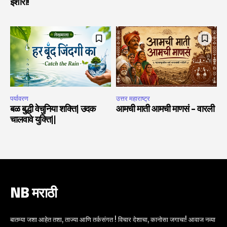
इशारा!
पर्यावरण
उत्तर महाराष्ट्र
बळ बुद्धी वेचुनिया शक्ति| उदक
आमची माती आमची माणसं – वारली
चालवावे युक्ति||
NB मराठी
बातम्या जशा आहेत तशा, ताज्या आणि तर्कसंगत ! विचार देशाचा, कानोसा जगाचा! आवाज नव्या