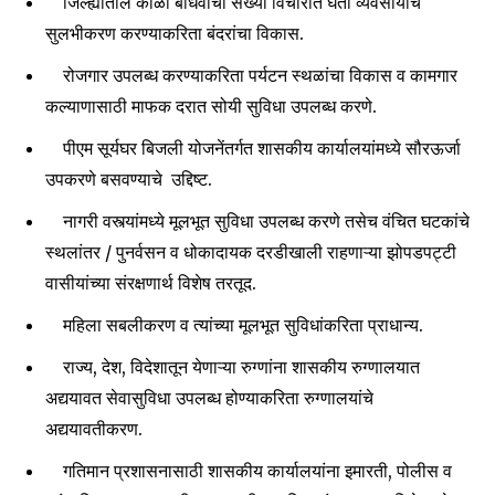
जिल्ह्यातील कोळी बांधवांची संख्या विचारात घेता व्यवसायाचे
सुलभीकरण करण्याकरिता बंदरांचा विकास.
रोजगार उपलब्ध करण्याकरिता पर्यटन स्थळांचा विकास व कामगार
कल्याणासाठी माफक दरात सोयी सुविधा उपलब्ध करणे.
पीएम सूर्यघर बिजली योजनेंतर्गत शासकीय कार्यालयांमध्ये सौरऊर्जा
उपकरणे बसवण्याचे उद्दिष्ट.
नागरी वस्त्यांमध्ये मूलभूत सुविधा उपलब्ध करणे तसेच वंचित घटकांचे
स्थलांतर / पुनर्वसन व धोकादायक दरडीखाली राहणाऱ्या झोपडपट्टी
वासीयांच्या संरक्षणार्थ विशेष तरतूद.
महिला सबलीकरण व त्यांच्या मूलभूत सुविधांकरिता प्राधान्य.
राज्य, देश, विदेशातून येणाऱ्या रुग्णांना शासकीय रुग्णालयात
अद्ययावत सेवासुविधा उपलब्ध होण्याकरिता रुग्णालयांचे
अद्ययावतीकरण.
गतिमान प्रशासनासाठी शासकीय कार्यालयांना इमारती, पोलीस व