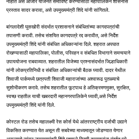
नाहीत असे आजार योजनेत समाविष्ट करण्यासाठी महापालिकेने शासनास
प्रस्ताव सादर करावा, असे उपमुख्यमंत्री शिंदे यांनी सांगितले.
बांगलादेशी घुसखोरी संदर्भात प्रशासनाने संबंधितांच्या कागदपत्रांची
तपासणी करावी. तसेच संशयित कागदपत्रे रद्द करावीत, असे निर्देश
उपमुख्यमंत्री शिंदे यांनी संबंधित अधिकाऱ्यांना दिले. शहरात अपघात
रोखण्यासाठी महापालिका, पोलीस, परिवहन व संबधित विभागाने समन्वयाने
उपाययोजना राबवाव्यात. शहरातील विजेच्या प्रश्नासंदर्भात जिल्हाधिकारी
यांनी लोकप्रतिनिधी व संबंधित अधिकाऱ्यांची बैठक घ्यावी. दादर येथील
शिवाजी पार्कमध्ये छत्रपती शिवाजी महाराजांच्या अश्वारूढ पुतळ्याचे
सुशोभीकरण करावे. तसेच शहरातील फूटपाथ हे अतिक्रमणमुक्त, सुरक्षित,
स्वच्छ राहतील याची खबरदारी महानगरपालिकेने घ्यावी,असे निर्देश
उपमुख्यमंत्री ‍शिंदे यांनी दिले.
कोस्टल रोड तसेच महालक्ष्मी रेस कोर्स येथे आंतरराष्ट्रीय दर्जाची उद्याने
विकसित करण्यात येत असून ती सबवेच्या माध्यमातून जोडण्यात येणार
Join our community of