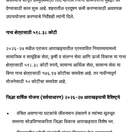
SUBSCRIBERS and be part of the
असल्याचे सांगून उपमुख्यमंत्री शिंदे म्हणाले गिरणी कामगारांना मुंबईत घरे
conversation.
देण्यासाठी काम सुरू आहे. शहरातील प्रदूषण कमी करण्यासाठी आवश्यक
उपाययोजना करण्याचे निर्देशही त्यांनी दिले.
To subscribe, simply enter your email address on our website
or click the subscribe button below. Don't worry, we respect
your privacy and won't spam your inbox. Your information is
गाभा क्षेत्रासाठी ५९८.३८ कोटी
safe with us.
२०२६-२७ मधील प्रारूप आराखड्यातील प्रस्तावित नियतव्ययामध्ये
सामाजिक व सामूहिक सेवा, कृषी व संलग्न सेवा आणि ऊर्जा विकास या गाभा
क्षेत्रासाठी ५९८.३८ कोटी रुपये, सामान्य आर्थिक सेवा, सामान्य सेवा या
बिगर गाभा क्षेत्रासाठी १७६.९७ कोटीचा समावेश आहे. तर नावीन्यपूर्ण
SUBSCRIBE
योजनेसाठी १० कोटीचा समावेश आहे.
I've read and accept the
Privacy Policy
.
जिल्हा वार्षिक योजना (सर्वसाधारण) २०२६-२७ आराखड्याची वैशिष्ट्ये
वंचित असणाऱ्या घटकांचे जीवनमान उंचावणे व त्यांच्या मूलभूत
6,300
32,111
75
समस्या सोडविण्याकरिता जिल्हा विकास आराखड्यात विशेष भर.
Fans
Followers
Followers