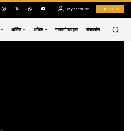
My account
SUBSCRIBE
आर्थिक
अधिक
मालवणी खवट्या
संपादकीय