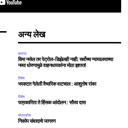
SUBSCRIBE
अन्य लेख
ccept the
Privacy Policy
.
बातम्या
विमा नसेल तर पेट्रोल-डिझेलही नाही. सर्वोच्च न्यायालयाच्या
नव्या धोरणामुळे वाहनधारकांना मोठा इशारा!
विशेष
भरकटत गेलेली वैचारिक वाटचाल : आशुतोष रांका
75
Followers
विशेष
पत्रकारिता ते हिंसक आंदोलन : सौरव दास
संपादकीय
निकोप संवादाचे जागरण