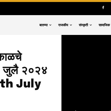
बातम्या
राजकीय
संस्कृती
सामाजिक
काळचे
७ जुलै २०२४
th July