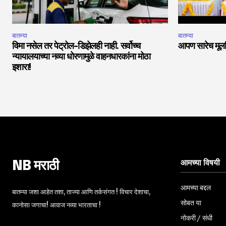
बातम्या
बातम्या
विमा नसेल तर पेट्रोल-डिझेलही नाही. सर्वोच्च
आपण सारेच मूलनि
न्यायालयाच्या नव्या धोरणामुळे वाहनधारकांना मोठा
इशारा!
आमच्या विषयी
NB मराठी
आमच्या बद्दल
बातम्या जशा आहेत तशा, ताज्या आणि तर्कसंगत ! विचार देशाचा,
सोबत या
कानोसा जगाचा! आवाज नव्या भारताचा !
नोकरी / संधी