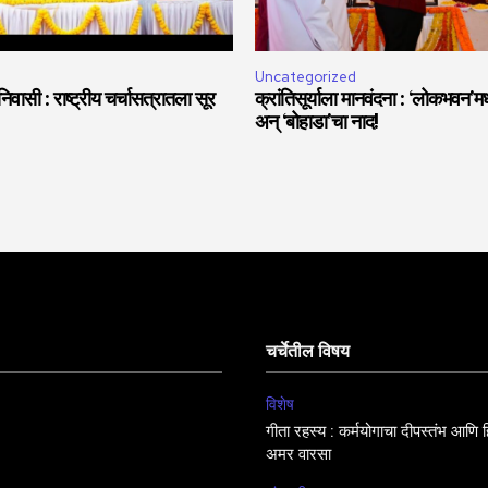
Uncategorized
वासी : राष्ट्रीय चर्चासत्रातला सूर
क्रांतिसूर्याला मानवंदना : ‘लोकभवन’मध्
अन् ‘बोहाडा’चा नाद!
चर्चेतील विषय
विशेष
गीता रहस्य : कर्मयोगाचा दीपस्तंभ आणि हिं
अमर वारसा