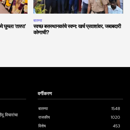
बातम्या
ये घुमला ‘तारपा’
स्वच्छ बसस्थानकांचे स्वप्न: खर्च प्रवाशांवर, जबाबदारी
कोणाची?
वर्गीकरण
बातम्या
1548
दू विचारांचा
राजकीय
1020
विशेष
453