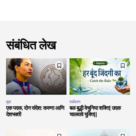
संबंधित लेख
युवा
पर्यावरण
एक पदक, दोन संदेश: करुणा आणि
बळ बुद्धी वेचुनिया शक्ति| उदक
देशभक्ती
चालवावे युक्ति||