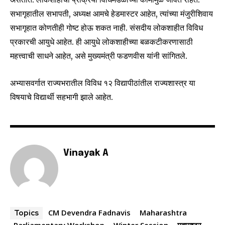
सभागृहातील सभापती, अध्यक्ष आमचे हेडमास्टर आहेत, त्यांच्या मंजुरीशिवाय
I've read and accept the
Privacy Policy
.
सभागृहात कोणतीही गोष्ट होऊ शकत नाही. संसदीय लोकशाहीत विविध
प्रकारची आयुधे आहेत. ही आयुधे लोकशाहीच्या बळकटीकरणासाठी
महत्त्वाची साधने आहेत, असे मुख्यमंत्री फडणवीस यांनी सांगितले.
6,300
32,111
75
Fans
Followers
Followers
अभ्यासवर्गात राज्यभरातील विविध १२ विद्यापीठांतील राज्यशास्त्र या
विषयाचे विद्यार्थी सहभागी झाले आहेत.
Vinayak A
CM Devendra Fadnavis
Maharashtra
Topics