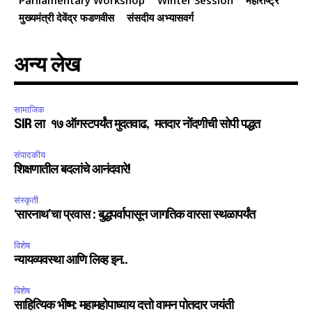
Parliamentary Workshop
Winter Session
महाराष्ट्र
मुख्यमंत्री देवेंद्र फडणवीस
संसदीय अभ्यासवर्ग
अन्य लेख
सामाजिक
SIR ला १७ ऑगस्टपर्यंत मुदतवाढ, मतदार नोंदणीची सोपी पद्धत
संपादकीय
शिक्षणातील बदलांचे आनंदवारे!
संस्कृती
‘सारनाथ’चा प्रवास : बुद्धपर्वापासून जागतिक वारसा स्थळापर्यंत
विशेष
न्यायव्यवस्था आणि लिव्ह इन..
विशेष
साहित्यिक भीष्म: महामहोपाध्याय दत्तो वामन पोतदार जयंती