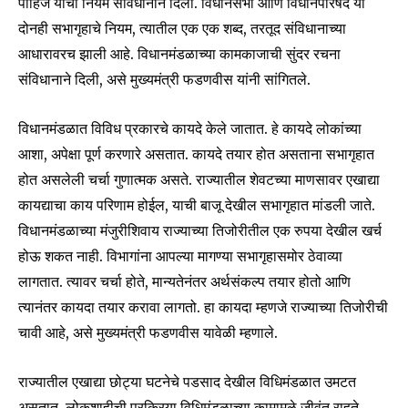
पाहिजे याचा नियम संविधानाने दिला. विधानसभा आणि विधानपरिषद या
दोनही सभागृहाचे नियम, त्यातील एक एक शब्द, तरतूद संविधानाच्या
आधारावरच झाली आहे. विधानमंडळाच्या कामकाजाची सुंदर रचना
संविधानाने दिली, असे मुख्यमंत्री फडणवीस यांनी सांगितले.
विधानमंडळात विविध प्रकारचे कायदे केले जातात. हे कायदे लोकांच्या
Join our community of
आशा, अपेक्षा पूर्ण करणारे असतात. कायदे तयार होत असताना सभागृहात
SUBSCRIBERS and be part of the
होत असलेली चर्चा गुणात्मक असते. राज्यातील शेवटच्या माणसावर एखाद्या
conversation.
कायद्याचा काय परिणाम होईल, याची बाजू देखील सभागृहात मांडली जाते.
विधानमंडळाच्या मंजुरीशिवाय राज्याच्या तिजोरीतील एक रुपया देखील खर्च
To subscribe, simply enter your email address on our website
or click the subscribe button below. Don't worry, we respect
होऊ शकत नाही. विभागांना आपल्या मागण्या सभागृहासमोर ठेवाव्या
your privacy and won't spam your inbox. Your information is
लागतात. त्यावर चर्चा होते, मान्यतेनंतर अर्थसंकल्प तयार होतो आणि
safe with us.
त्यानंतर कायदा तयार करावा लागतो. हा कायदा म्हणजे राज्याच्या तिजोरीची
चावी आहे, असे मुख्यमंत्री फडणवीस यावेळी म्हणाले.
राज्यातील एखाद्या छोट्या घटनेचे पडसाद देखील विधिमंडळात उमटत
SUBSCRIBE
असतात. लोकशाहीची प्रक्रिया विधिमंडळाच्या कामामुळे जीवंत राहते.