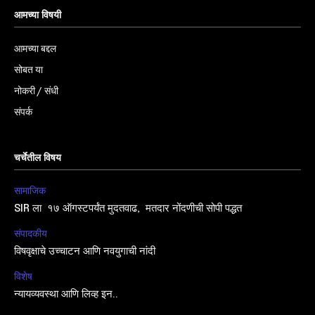
आमच्या विषयी
आमच्या बद्दल
सोबत या
नोकरी / संधी
संपर्क
चर्चेतील विषय
सामाजिक
SIR ला १७ ऑगस्टपर्यंत मुदतवाढ, मतदार नोंदणीची सोपी पद्धत
संपादकीय
विषवृक्षाचे उच्चाटन आणि नवयुगाची नांदी
विशेष
न्यायव्यवस्था आणि लिव्ह इन..