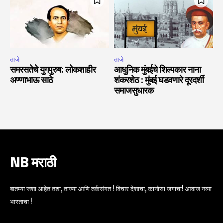
ताजे
ताजे
समरसतेचे युगपुरुष: लोकशाहीर
आधुनिक मुंबईचे शिल्पकार नाना
अण्णाभाऊ साठे
शंकरशेठ : मुंबई घडवणारे दूरदर्शी
समाजसुधारक
NB मराठी
बातम्या जशा आहेत तशा, ताज्या आणि तर्कसंगत ! विचार देशाचा, कानोसा जगाचा! आवाज नव्या
भारताचा !