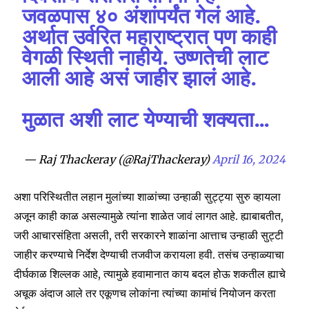
जवळपास ४० अंशांपर्यंत गेलं आहे.
अर्थात उर्वरित महाराष्ट्रात पण काही
वेगळी स्थिती नाहीये. उष्णतेची लाट
आली आहे असं जाहीर झालं आहे.
मुळात अशी लाट येण्याची शक्यता…
— Raj Thackeray (@RajThackeray)
April 16, 2024
Join our community of
SUBSCRIBERS and be part of the
अशा परिस्थितीत लहान मुलांच्या शाळांच्या उन्हाळी सुट्ट्या सुरु व्हायला
conversation.
अजून काही काळ असल्यामुळे त्यांना शाळेत जावं लागत आहे. ह्याबाबतीत,
To subscribe, simply enter your email address on our website
जरी आचारसंहिता असली, तरी सरकारने शाळांना आत्ताच उन्हाळी सुट्टी
or click the subscribe button below. Don't worry, we respect
जाहीर करण्याचे निर्देश देण्याची तजवीज करायला हवी. तसंच उन्हाळ्याचा
your privacy and won't spam your inbox. Your information is
safe with us.
दीर्घकाळ शिल्लक आहे, त्यामुळे हवामानात काय बदल होऊ शकतील ह्याचे
अचूक अंदाज आले तर एकूणच लोकांना त्यांच्या कामांचं नियोजन करता