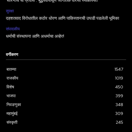
‘सारनाथ’चा प्रवास : बुद्धपर्वापासून जागतिक वारसा स्थळापर्यंत
सुरक्षा
दहशतवाद विरोधातील कठोर धोरण आणि पाकिस्तानची उघडी पडलेली भूमिका
संपादकीय
धर्माची संस्थापना आणि अधर्माचा अव्हेर!
वर्गीकरण
बातम्या
1547
राजकीय
1019
विशेष
450
भाजपा
399
निवडणुका
348
महामुंबई
309
संस्कृती
245