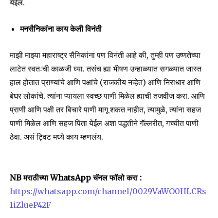
येईल.
मनसैनिकांना काय केली विनंती
SUBSCRIBE
माझी माझ्या महाराष्ट्र सैनिकांना पण विनंती आहे की, तुम्ही पण उष्णतेच्या
I've read and accept the
Privacy Policy
.
लाटेत स्वतःची काळजी घ्या. तसंच ह्या भीषण उन्हाळ्यात सगळ्यात जास्त
हाल होतात प्राण्यांचे आणि पक्षांचे (राजकीय नव्हेत) आणि निराधार आणि
बेघर लोकांचे. त्यांना प्यायला स्वच्छ पाणी मिळेल ह्याची तजवीज करा. आणि
6,300
32,111
75
प्राणी आणि पक्षी तर बिचारे पाणी मागू शकत नाहीत, त्यामुळे, त्यांना सहज
Fans
Followers
Followers
पाणी मिळेल आणि सहज पिता येईल अशा पद्धतीने गॅल्लरीत, गच्चीत पाणी
ठेवा. असं ट्विट मध्ये काय म्हणलंय.
NB मराठीच्या WhatsApp चॅनल फॉलो करा :
https://whatsapp.com/channel/0029VaWO0HLCRs
1iZlueP42F