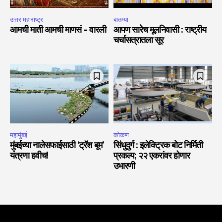
उत्तर महाराष्ट्र
बातम्या
आमची माती आमची माणसं – वारली
आपण सारेच मूलनिवासी : राष्ट्रीय
चर्चासत्रातला सूर
महामुंबई
कोकण
मुंबईच्या नालेसफाईसाठी ‘ट्रॅश बूम’
सिंधुदुर्ग : इलेक्ट्रिक बोट निर्मिती
यंत्रणा हवीच!
प्रकल्प; २२ एकरांवर होणार
उभारणी