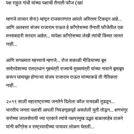
पक्ष राहुल गांधी यांच्या पक्षाची तैनाती फौज (खरं
म्हणजे लाचार सेना) म्हणून राजकारणात आपले अस्तित्व टिकवून आहे…
आणि अलबत्ता संजय राजाराम राऊत हे काँग्रेसच्या तैनाती फौजेतील एक
SUBSCRIBE
मनसबदारी सरदार आहेत… यापेक्षा काँग्रेसच्या लेखी त्यांची किंमत जास्त
नाही…
I've read and accept the
Privacy Policy
.
आणि सगळ्यात महत्त्वाचे म्हणजे… रोज सकाळी मीडियाच्या बूम
समोरदेशाच्या पंतप्रधान गृहमंत्री राज्याचे मुख्यमंत्री यांच्या नावाने बूमाबूम
6,300
32,111
75
करून घामाघूम होणाऱ्या संजय राजाराम राऊत यांच्याकडे ती नैतिकता
Fans
Followers
Followers
नाही…
२०१९ साली महाराष्ट्राच्या जनतेने दिलेला कौल पायदळी तुडवून…
भारतीय जनता पक्षाशी आपली निवडणूकपूर्व असलेली युती तोडून… क्षणभंगुर
सत्तेच्या लालसेपायी ज्या प्रकारे त्यांचे पक्षप्रमुख उद्धव बाळासाहेब ठाकरे
यांनी काँग्रेस व राष्ट्रवादीच्या पायावर लोळण घेतली…