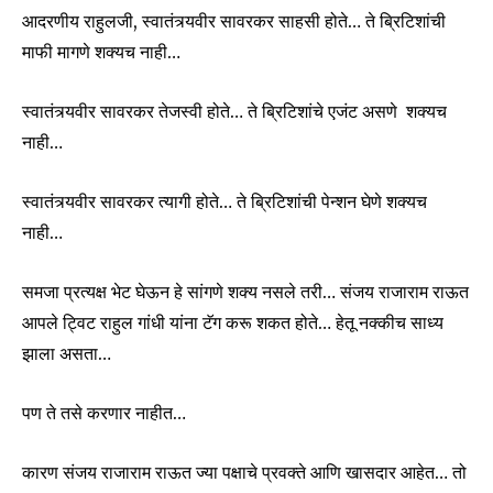
आदरणीय राहुलजी, स्वातंत्र्यवीर सावरकर साहसी होते… ते ब्रिटिशांची
माफी मागणे शक्यच नाही…
स्वातंत्र्यवीर सावरकर तेजस्वी होते… ते ब्रिटिशांचे एजंट असणे शक्यच
नाही…
स्वातंत्र्यवीर सावरकर त्यागी होते… ते ब्रिटिशांची पेन्शन घेणे शक्यच
नाही…
Join our community of
समजा प्रत्यक्ष भेट घेऊन हे सांगणे शक्य नसले तरी… संजय राजाराम राऊत
SUBSCRIBERS and be part of the
आपले ट्विट राहुल गांधी यांना टॅग करू शकत होते… हेतू नक्कीच साध्य
conversation.
झाला असता…
To subscribe, simply enter your email address on our website
or click the subscribe button below. Don't worry, we respect
पण ते तसे करणार नाहीत…
your privacy and won't spam your inbox. Your information is
safe with us.
कारण संजय राजाराम राऊत ज्या पक्षाचे प्रवक्ते आणि खासदार आहेत… तो