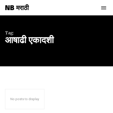
NB मराठी
Join our community of
SUBSCRIBERS and be part of the
conversation.
Tag:
आषाढी एकादशी
To subscribe, simply enter your email address on our website
or click the subscribe button below. Don't worry, we respect
your privacy and won't spam your inbox. Your information is
safe with us.
SUBSCRIBE
No posts to display
I've read and accept the
Privacy Policy
.