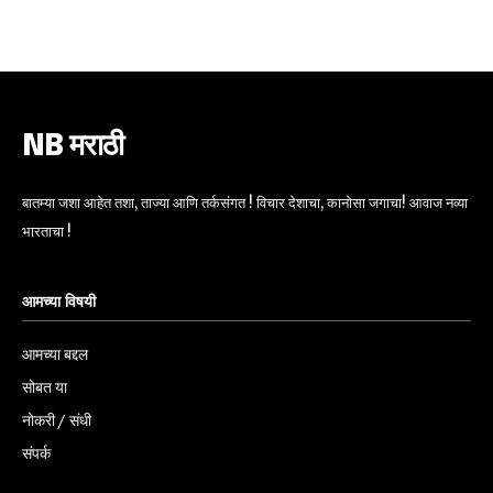
6,300
32,111
75
Fans
Followers
Followers
NB मराठी
बातम्या जशा आहेत तशा, ताज्या आणि तर्कसंगत ! विचार देशाचा, कानोसा जगाचा! आवाज नव्या
भारताचा !
आमच्या विषयी
आमच्या बद्दल
सोबत या
नोकरी / संधी
संपर्क