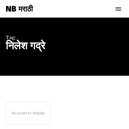
NB मराठी
Join our community of
SUBSCRIBERS and be part of the
conversation.
Tag:
निलेश गद्रे
To subscribe, simply enter your email address on our website
or click the subscribe button below. Don't worry, we respect
your privacy and won't spam your inbox. Your information is
safe with us.
SUBSCRIBE
No posts to display
I've read and accept the
Privacy Policy
.