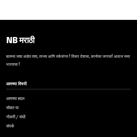
6,300
32,111
75
Fans
Followers
Followers
NB मराठी
बातम्या जशा आहेत तशा, ताज्या आणि तर्कसंगत ! विचार देशाचा, कानोसा जगाचा! आवाज नव्या
भारताचा !
आमच्या विषयी
आमच्या बद्दल
सोबत या
नोकरी / संधी
संपर्क