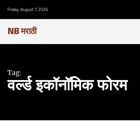
SUBSCRIBERS an
Friday, August 7, 2026
of the conversa
NB मराठी
To subscribe, simply enter your e
the subscribe button below. Don'
won't spam your inbox. Your infor
Tag:
वर्ल्ड इकॉनॉमिक फोरम
6,300
Fans