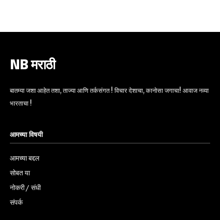
6,300
32,111
75
Fans
Followers
Followers
NB मराठी
बातम्या जशा आहेत तशा, ताज्या आणि तर्कसंगत ! विचार देशाचा, कानोसा जगाचा! आवाज नव्या
भारताचा !
आमच्या विषयी
आमच्या बद्दल
सोबत या
नोकरी / संधी
संपर्क