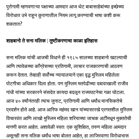
पुरोगामी म्हणवणाऱ्या पक्षाच्या आमदार आज थेट बाबासाहेबांच्या इच्छेच्या
विरोधात उभे राहून कुराणातील नियम लागू करण्याची भाषा कशी करू
शकतात?
शाहबानो ते सना मलिक : तुष्टीकरणाचा काळा इतिहास
सना मलिक यांची आजची विधाने ही १९८५ सालच्या शाहबानो खटल्याची
आणि त्यावेळच्या काँग्रेसच्या प्रतिगामी, लाचार राजकारणाची आठवण
करून देतात. तेव्हाही सर्वोच्च न्यायालयाने एका वृद्ध मुस्लिम महिलेला
पोटगीचा अधिकार दिला होता. पण मुस्लिम मतपेढीच्या दबावाखाली राजीव
गांधी यांच्या सरकारने संसदेत कायदा बदलून राज्यघटनेचा गळा घोटला.
आज ४० वर्षांनंतरही त्याच जुनाट, प्रतिगामी आणि धर्मांध मानसिकतेचे
Join our community of
प्रदर्शन होते आहे. आज आरिफ महंमद खान यांच्यासारखे प्रगतशील मुस्लिम
SUBSCRIBERS and be part of the
विचारवंत आणि लाखो मुस्लिम महिला शरियाच्या जाचक अटींमधून मुक्ततेची
conversation.
मागणी करत आहेत. अशावेळी स्वतः एक सुशिक्षित, तरुण महिला आमदार
To subscribe, simply enter your email address on our website
असूनही सना मलिक धर्मांध भाषा बोलत आहेत, हा लाजिरवाणा विरोधाभास