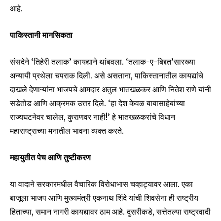
or click the subscribe button below. Don't worry, we respect
आहे.
your privacy and won't spam your inbox. Your information is
safe with us.
पाकिस्तानी मानसिकता
संसदेने ‘तिहेरी तलाक’ कायद्याने थांबवला. ‘तलाक-ए-बिद्दत’सारख्या
अन्यायी प्रथेला चपराक दिली. असे असताना, पाकिस्तानातील कायद्यांचे
SUBSCRIBE
दाखले देणाऱ्यांना भाजपचे आमदार अतुल भातखळकर आणि नितेश राणे यांनी
सडेतोड आणि आक्रमक उत्तर दिले. ‘हा देश केवळ बाबासाहेबांच्या
I've read and accept the
Privacy Policy
.
राज्यघटनेवर चालेल, कुराणवर नाही!’ हे भातखळकरांचे विधान
महाराष्ट्राच्या मनातील भावना व्यक्त करते.
6,300
32,111
75
महायुतीत पेच आणि तुष्टीकरण
Fans
Followers
Followers
या वादाने सरकारमधील वैचारिक विरोधाभास चव्हाट्यावर आला. एका
बाजूला भाजप आणि मुख्यमंत्री एकनाथ शिंदे यांची शिवसेना ही राष्ट्रीय
हिताच्या, समान नागरी कायद्यावर ठाम आहे. दुसरीकडे, सत्तेतल्या राष्ट्रवादी