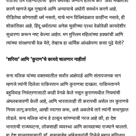
पाठीशी उभे राहण्याऐवजी ‘इतर धर्मातही अन्याय होतोच की!’ अशी मखलाशी
करणे म्हणजे मूळ गुन्ह्याचे आणि अन्यायाचे अघोरी समर्थन करणे आहे.
पीडितेचा कोणताही धर्म नसतो, याचे भान विधिमंडळात काहींना नसावे, ही
शोकांतिका आहे. हिंदू धर्मातल्या अनेक चुकीच्या प्रथा वेळोवेळी कायदेशीर
सुधारणा करून नष्ट केल्या आहेत. मग मुस्लिम महिलांच्या हक्कांची आणि
त्यांच्या संरक्षणाची वेळ येते, तेव्हाच हा धार्मिक आंधळेपणा कसा पुढे येतो?
‘शरिया’ आणि ‘कुराण’चे कायदे चालणार नाहीत!
सना मलिक यांच्या वक्तव्यातील सर्वांत आक्षेपार्ह आणि संतापजनक भाग
म्हणजे त्यांनी दिलेला पाकिस्तान आणि कुराणचा दाखला. पाकिस्तानने
बहुविवाह नियंत्रणासाठी काही वेगळे केले नसून कुराणमधील नियमांची
अंमलबजावणी केली आहे, आणि भारतालाही ती करायची असेल तर कुराणचे
नियम लागू करावेत, आम्ही स्वागत करू, असे अकलेचे तारे त्यांनी सभागृहात
तोडले. सना मलिक यांना हे ठासून सांगण्याची गरज आहे की, हा देश
भारताची राज्यघटना, लोकशाही व्यवस्था आणि कायद्याच्या राज्याने चालतो.
हा देश चालवण्यासाठी डॉ. बाबासाहेब आंबेडकरांनी दिलेले महान संविधान