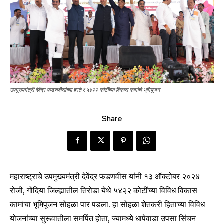
उपमुख्यमंत्री देवेंद्र फडणवीसांच्या हस्ते ₹५४२२ कोटींच्या विकास कामांचे भूमिपूजन
Share
महाराष्ट्राचे उपमुख्यमंत्री देवेंद्र फडणवीस यांनी १३ ऑक्टोबर २०२४
रोजी, गोंदिया जिल्ह्यातील तिरोडा येथे ₹५४२२ कोटींच्या विविध विकास
कामांचा भूमिपूजन सोहळा पार पडला. हा सोहळा शेतकरी हिताच्या विविध
योजनांच्या सुरूवातीला समर्पित होता, ज्यामध्ये धापेवाडा उपसा सिंचन