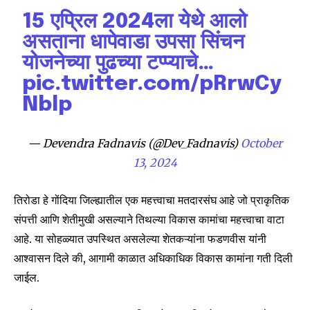
15 एप्रिल 2024ला येथे आलो
असताना धापेवाडा उपसा सिंचन
योजनेच्या पुढच्या टप्प्याचे…
pic.twitter.com/pRrwCy
Nblp
Join our community of
SUBSCRIBERS and be part of the
— Devendra Fadnavis (@Dev_Fadnavis)
October
conversation.
13, 2024
To subscribe, simply enter your email address on our website
or click the subscribe button below. Don't worry, we respect
तिरोडा हे गोंदिया जिल्ह्यातील एक महत्त्वाचा मतदारसंघ आहे जो प्राकृतिक
your privacy and won't spam your inbox. Your information is
safe with us.
संपत्ती आणि शेतीमुखी असल्याने तिथल्या विकास कामांचा महत्त्वाचा वाटा
आहे. या सोहळ्यात उपस्थित असलेल्या शेतकऱ्यांना फडणवीस यांनी
आश्वासन दिले की, आगामी काळात अधिकाधिक विकास कामांना गती दिली
जाईल.
SUBSCRIBE