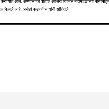
 करण्यात आले. अण्णासाहेब पाटील आर्थिक विकास महामंडळाच्या माध्यमातू
बळ मिळाले आहे, असेही फडणवीस यांनी सांगितले.