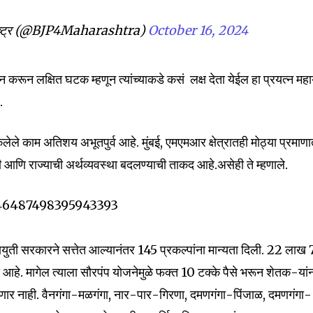
mail address on our website or click
t worry, we respect your privacy and
I've read and a
ाष्ट्र (@BJP4Maharashtra)
October 16, 2024
mation is safe with us.
 करून लक्षित घटक म्हणून त्यांच्याकडे कसं लक्ष देता येईल हा प्रयत्न महा
.
32,111
 केलेले काम अतिशय अभूतपुर्व आहे. मुंबई, एमएमआर क्षेत्रातही मोठ्या प्रमाण
Followers
 आणि राज्याची अर्थव्यवस्था बदलण्याची ताकद आहे.असेही ते म्हणाले.
1846487498395943393
हायुती सरकारने सत्तेत आल्यानंतर 145 प्रकल्पांना मान्यता दिली. 22 लाख
ली आहे. मागेल त्याला सौरपंप योजनेमुळे फक्त 10 टक्के पैसे भरून शेतक-यां
 येणार नाही. वैनगंगा-मळगंगा, नार-पार-गिरणा, दमणगंगा-पिंजाळ, दमणगंगा-