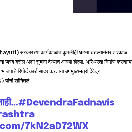
Mahayuti) सरकारच्या कार्यकाळांत कुठलीही घटना घटल्यानंतर तात्काळ
ंना जरब बसेल अशा सुचना देण्यात आल्या होत्या. अस्थिरता निर्माण करणाऱ्य
जपाचे रिपोर्ट कार्ड सादर करताना उपमुख्यमंत्री देवेंद्र
ंनी सांगितले.
nity of
 नाही…
#DevendraFadnavis
d be part
ashtra
tion.
r.com/7kN2aD72WX