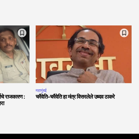
महामुंबई
थाचे राजकारण :
चरैवेति-चरैवेति हा मंत्र विसरलेले उध्दव ठाकरे
हरा