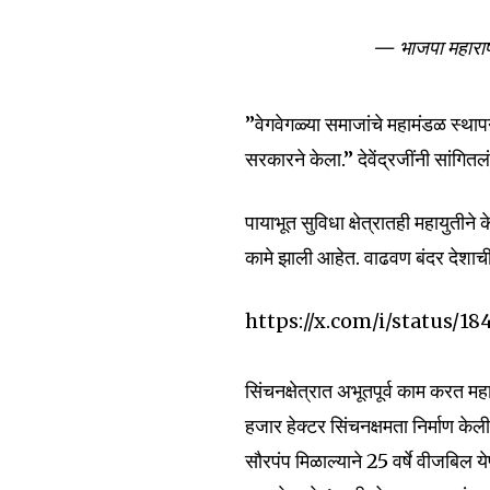
To subscribe, simply enter your e
the subscribe button below. Don'
— भाजपा महार
won't spam your inbox. Your infor
”वेगवेगळ्या समाजांचे महामंडळ स्थापन
सरकारने केला.” देवेंद्रजींनी सांगितलं
6,300
पायाभूत सुविधा क्षेत्रातही महायुतीने
Fans
कामे झाली आहेत. वाढवण बंदर देशाची
https://x.com/i/status/
सिंचनक्षेत्रात अभूतपूर्व काम करत म
हजार हेक्टर सिंचनक्षमता निर्माण के
सौरपंप मिळाल्याने 25 वर्षे वीजबिल