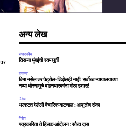
अन्य लेख
संपादकीय
तिसऱ्या मुंबईची स्वप्नपूर्ती
ांवर
बातम्या
विमा नसेल तर पेट्रोल-डिझेलही नाही. सर्वोच्च न्यायालयाच्या
नव्या धोरणामुळे वाहनधारकांना मोठा इशारा!
विशेष
भरकटत गेलेली वैचारिक वाटचाल : आशुतोष रांका
विशेष
पत्रकारिता ते हिंसक आंदोलन : सौरव दास
SUBSCRIBE