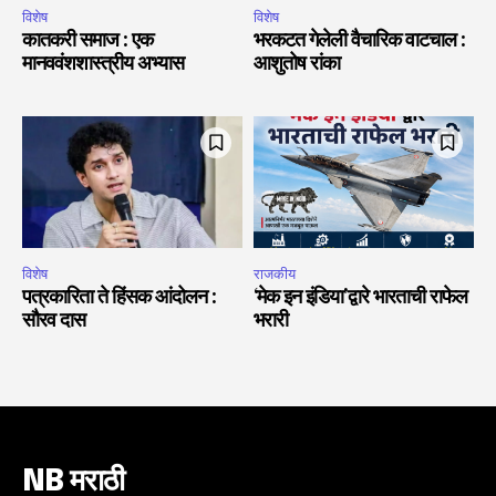
विशेष
विशेष
कातकरी समाज : एक
भरकटत गेलेली वैचारिक वाटचाल :
मानववंशशास्त्रीय अभ्यास
आशुतोष रांका
विशेष
राजकीय
पत्रकारिता ते हिंसक आंदोलन :
‘मेक इन इंडिया’द्वारे भारताची राफेल
सौरव दास
भरारी
NB मराठी