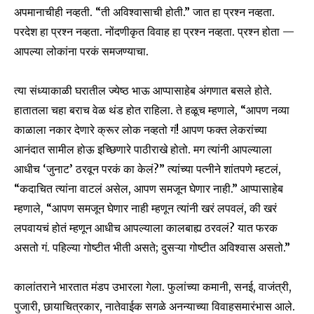
अपमानाचीही नव्हती. “ती अविश्वासाची होती.” जात हा प्रश्न नव्हता.
परदेश हा प्रश्न नव्हता. नोंदणीकृत विवाह हा प्रश्न नव्हता. प्रश्न होता —
आपल्या लोकांना परकं समजण्याचा.
त्या संध्याकाळी घरातील ज्येष्ठ भाऊ आप्पासाहेब अंगणात बसले होते.
हातातला चहा बराच वेळ थंड होत राहिला. ते हळूच म्हणाले, “आपण नव्या
काळाला नकार देणारे क्रूर लोक नव्हतो गं! आपण फक्त लेकरांच्या
आनंदात सामील होऊ इच्छिणारे पाठीराखे होतो. मग त्यांनी आपल्याला
आधीच ‘जुनाट’ ठरवून परकं का केलं?” त्यांच्या पत्नीने शांतपणे म्हटलं,
“कदाचित त्यांना वाटलं असेल, आपण समजून घेणार नाही.” आप्पासाहेब
म्हणाले, “आपण समजून घेणार नाही म्हणून त्यांनी खरं लपवलं, की खरं
लपवायचं होतं म्हणून आधीच आपल्याला कालबाह्य ठरवलं? यात फरक
असतो गं. पहिल्या गोष्टीत भीती असते; दुसऱ्या गोष्टीत अविश्वास असतो.”
कालांतराने भारतात मंडप उभारला गेला. फुलांच्या कमानी, सनई, वाजंत्री,
Join our community of
पुजारी, छायाचित्रकार, नातेवाईक सगळे अनन्याच्या विवाहसमारंभास आले.