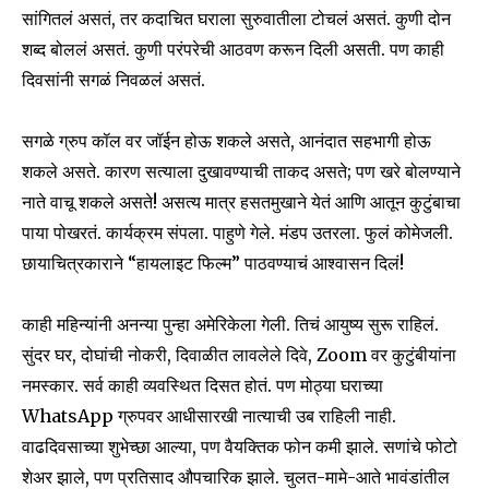
सांगितलं असतं, तर कदाचित घराला सुरुवातीला टोचलं असतं. कुणी दोन
शब्द बोललं असतं. कुणी परंपरेची आठवण करून दिली असती. पण काही
दिवसांनी सगळं निवळलं असतं.
सगळे ग्रुप कॉल वर जॉईन होऊ शकले असते, आनंदात सहभागी होऊ
शकले असते. कारण सत्याला दुखावण्याची ताकद असते; पण खरे बोलण्याने
नाते वाचू शकले असते! असत्य मात्र हसतमुखाने येतं आणि आतून कुटुंबाचा
पाया पोखरतं. कार्यक्रम संपला. पाहुणे गेले. मंडप उतरला. फुलं कोमेजली.
छायाचित्रकाराने “हायलाइट फिल्म” पाठवण्याचं आश्वासन दिलं!
काही महिन्यांनी अनन्या पुन्हा अमेरिकेला गेली. तिचं आयुष्य सुरू राहिलं.
सुंदर घर, दोघांची नोकरी, दिवाळीत लावलेले दिवे, Zoom वर कुटुंबीयांना
नमस्कार. सर्व काही व्यवस्थित दिसत होतं. पण मोठ्या घराच्या
WhatsApp ग्रुपवर आधीसारखी नात्याची उब राहिली नाही.
वाढदिवसाच्या शुभेच्छा आल्या, पण वैयक्तिक फोन कमी झाले. सणांचे फोटो
शेअर झाले, पण प्रतिसाद औपचारिक झाले. चुलत-मामे-आते भावंडांतील