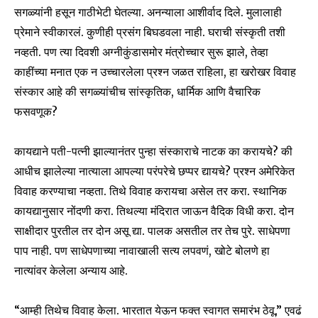
SUBSCRIBERS and be part of the
सगळ्यांनी हसून गाठीभेटी घेतल्या. अनन्याला आशीर्वाद दिले. मुलालाही
conversation.
प्रेमाने स्वीकारलं. कुणीही प्रसंग बिघडवला नाही. घराची संस्कृती तशी
नव्हती. पण त्या दिवशी अग्नीकुंडासमोर मंत्रोच्चार सुरू झाले, तेव्हा
To subscribe, simply enter your email address on our website
काहींच्या मनात एक न उच्चारलेला प्रश्न जळत राहिला, हा खरोखर विवाह
or click the subscribe button below. Don't worry, we respect
your privacy and won't spam your inbox. Your information is
संस्कार आहे की सगळ्यांचीच सांस्कृतिक, धार्मिक आणि वैचारिक
safe with us.
फसवणूक?
कायद्याने पती-पत्नी झाल्यानंतर पुन्हा संस्काराचे नाटक का करायचे? की
आधीच झालेल्या नात्याला आपल्या परंपरेचे छप्पर द्यायचे? प्रश्न अमेरिकेत
विवाह करण्याचा नव्हता. तिथे विवाह करायचा असेल तर करा. स्थानिक
SUBSCRIBE
कायद्यानुसार नोंदणी करा. तिथल्या मंदिरात जाऊन वैदिक विधी करा. दोन
साक्षीदार पुरतील तर दोन असू द्या. पालक असतील तर तेच पुरे. साधेपणा
I've read and accept the
Privacy Policy
.
पाप नाही. पण साधेपणाच्या नावाखाली सत्य लपवणं, खोटे बोलणे हा
नात्यांवर केलेला अन्याय आहे.
6,300
32,111
75
“आम्ही तिथेच विवाह केला. भारतात येऊन फक्त स्वागत समारंभ ठेवू,” एवढं
Fans
Followers
Followers