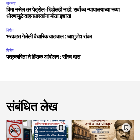
बातम्या
विमा नसेल तर पेट्रोल-डिझेलही नाही. सर्वोच्च न्यायालयाच्या नव्या
धोरणामुळे वाहनधारकांना मोठा इशारा!
विशेष
भरकटत गेलेली वैचारिक वाटचाल : आशुतोष रांका
विशेष
पत्रकारिता ते हिंसक आंदोलन : सौरव दास
संबंधित लेख