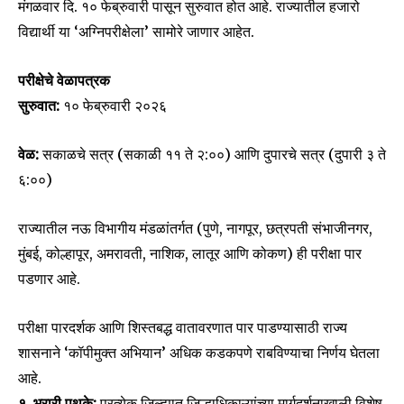
मंगळवार दि. १० फेब्रुवारी पासून सुरुवात होत आहे. राज्यातील हजारो
विद्यार्थी या ‘अग्निपरीक्षेला’ सामोरे जाणार आहेत.
परीक्षेचे वेळापत्रक
सुरुवात:
१० फेब्रुवारी २०२६
वेळ:
सकाळचे सत्र (सकाळी ११ ते २:००) आणि दुपारचे सत्र (दुपारी ३ ते
६:००)
राज्यातील नऊ विभागीय मंडळांतर्गत (पुणे, नागपूर, छत्रपती संभाजीनगर,
मुंबई, कोल्हापूर, अमरावती, नाशिक, लातूर आणि कोकण) ही परीक्षा पार
पडणार आहे.
परीक्षा पारदर्शक आणि शिस्तबद्ध वातावरणात पार पाडण्यासाठी राज्य
शासनाने ‘कॉपीमुक्त अभियान’ अधिक कडकपणे राबविण्याचा निर्णय घेतला
आहे.
१. भरारी पथके:
प्रत्येक जिल्ह्यात जिल्हाधिकाऱ्यांच्या मार्गदर्शनाखाली विशेष