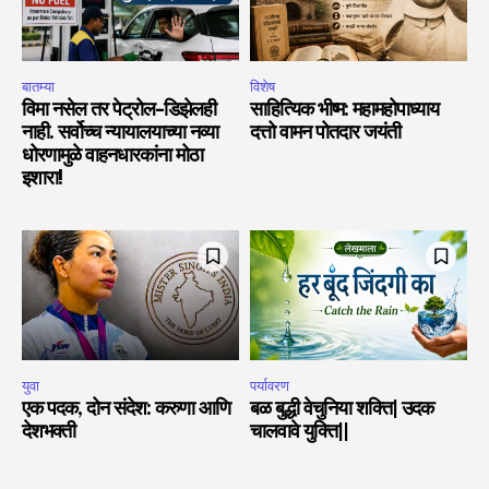
बातम्या
विशेष
विमा नसेल तर पेट्रोल-डिझेलही
साहित्यिक भीष्म: महामहोपाध्याय
नाही. सर्वोच्च न्यायालयाच्या नव्या
दत्तो वामन पोतदार जयंती
धोरणामुळे वाहनधारकांना मोठा
इशारा!
युवा
पर्यावरण
एक पदक, दोन संदेश: करुणा आणि
बळ बुद्धी वेचुनिया शक्ति| उदक
देशभक्ती
चालवावे युक्ति||