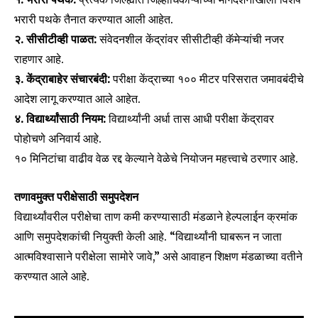
भरारी पथके तैनात करण्यात आली आहेत.
Join our community of
२. सीसीटीव्ही पाळत:
संवेदनशील केंद्रांवर सीसीटीव्ही कॅमेऱ्यांची नजर
SUBSCRIBERS and be part of the
राहणार आहे.
conversation.
३. केंद्राबाहेर संचारबंदी:
परीक्षा केंद्राच्या १०० मीटर परिसरात जमावबंदीचे
आदेश लागू करण्यात आले आहेत.
To subscribe, simply enter your email address on our website
४. विद्यार्थ्यांसाठी नियम:
विद्यार्थ्यांनी अर्धा तास आधी परीक्षा केंद्रावर
or click the subscribe button below. Don't worry, we respect
your privacy and won't spam your inbox. Your information is
पोहोचणे अनिवार्य आहे.
safe with us.
१० मिनिटांचा वाढीव वेळ रद्द केल्याने वेळेचे नियोजन महत्त्वाचे ठरणार आहे.
तणावमुक्त परीक्षेसाठी समुपदेशन
विद्यार्थ्यांवरील परीक्षेचा ताण कमी करण्यासाठी मंडळाने हेल्पलाईन क्रमांक
आणि समुपदेशकांची नियुक्ती केली आहे. “विद्यार्थ्यांनी घाबरून न जाता
SUBSCRIBE
आत्मविश्वासाने परीक्षेला सामोरे जावे,” असे आवाहन शिक्षण मंडळाच्या वतीने
करण्यात आले आहे.
I've read and accept the
Privacy Policy
.