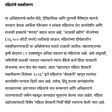
महिलांचे सबळीकरण
SUBSCRIBE
या अधिवेशनाचे सर्वांत मोठे, ऐतिहासिक आणि दूरगामी वैशिष्ट्य म्हणजे
सरकार केवळ आर्थिक पॅकेजवर न थांबता महिलांना थेट कायदेशीर आणि
I've read and accept the
Privacy Policy
.
मालकी हक्कांचे ‘शस्त्र’ बहाल करत आहे. ‘लाडकी बहीण’ योजनेच्या
(२६,५०० कोटी रुपये) पलीकडे जाऊन, महिलांच्या दीर्घकालीन
सबळीकरणासाठी या अधिवेशनात पावले टाकली जातील. महाराष्ट्राच्या
6,300
32,111
75
कृषी क्षेत्रात ८१ टक्क्यांहून अधिक सहभाग हा महिलांचा आहे. असे असूनही,
Fans
Followers
Followers
जमिनीची मालकी नावावर नसल्याने त्यांना बँकेचे कर्ज किंवा सरकारी
योजनांचा लाभ घेता येत नव्हता. आता ‘महाराष्ट्र महिला शेतकरी
सक्षमीकरण विधेयक २०२६’ द्वारे महिलांना ‘शेतकरी’ म्हणून स्वतंत्र
कायदेशीर मान्यता दिली जात आहे. तसेच, हिंदू वारसा कायद्यांतर्गत
सातबाराच्या उताऱ्यावर महिलांचे नाव सन्मानाने आणि अधिकाराने
लावण्यासाठी जमीन महसूल कायद्यात सुधारणा केल्या जात आहेत. महिला
उद्योजकांसाठी विशेष ‘महिला शेतकरी निधी’चीही स्थापना केली जात आहे.