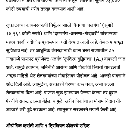
बळीराजा मोफत वीज योजना’ आणली असून, त्यासाठी सुमारे २३,०००
कोटी रुपयांची भरीव तरतूद करण्यात आली आहे.
दुष्काळाच्या कायमस्वरूपी निर्मूलनासाठी ‘वैनगंगा-नलगंगा’ (सुमारे
९४,९६८ कोटी रुपये) आणि ‘दमणगंगा-वैतरणा-गोदावरी’ यांसारख्या
महत्त्वाकांक्षी नदीजोड प्रकल्पांना गती देण्यात आली आहे. केवळ पायाभूत
सुविधाच नव्हे, तर आधुनिक तंत्रज्ञानाची कास धरत राज्यातील ७५
गावांमध्ये पायलट प्रोजेक्ट अंतर्गत ‘कृत्रिम बुद्धिमत्ता’ (AI) वापरली जात
आहे. यामुळे हवामान, जमिनीचे आरोग्य आणि पिकांची स्थिती याबद्दलची
अचूक माहिती थेट शेतकऱ्यांच्या मोबाईलवर पोहोचत आहे. आजही पावसाने
ओढ दिली आहे. त्यामुळेच, सरकारने पेरण्या करू नका, असा सल्ला
शेतकऱ्यांना दिला आहे. पाऊस सुरू झाल्यावर पेरण्या केल्या तर दुबार
पेरणीचे संकट टाळता येईल. यामुळे, खरीप पिकांचा हा मोसम निदान तीन
आठवडे तरी पुढे सरकला आहे. त्यानुसार सरकारने तयारी केली आहे.
औद्योगिक क्रांती आणि १ ट्रिलियन डॉलरचे उद्दिष्ट