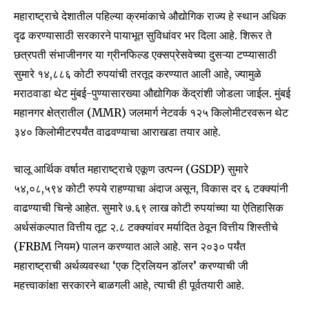
महाराष्ट्राचे देशातील पहिल्या क्रमांकाचे औद्योगिक राज्य हे स्थान अधिक
दृढ करण्यासाठी सरकारने पायाभूत सुविधांवर भर दिला आहे. शिरूर ते
छत्रपती संभाजीनगर या ग्रीनफिल्ड एक्सप्रेसवेच्या दुसऱ्या टप्प्यासाठी
सुमारे १४,८८६ कोटी रुपयांची तरतूद करण्यात आली आहे, ज्यामुळे
मराठवाडा थेट मुंबई-पुण्यासारख्या औद्योगिक केंद्रांशी जोडला जाईल. मुंबई
महानगर क्षेत्रातील (MMR) जलमार्ग नेटवर्क १२५ किलोमीटरवरून थेट
३४० किलोमीटरपर्यंत वाढवण्याचा आराखडा तयार आहे.
Join our community of
चालू आर्थिक वर्षात महाराष्ट्राचे एकूण उत्पन्न (GSDP) सुमारे
SUBSCRIBERS and be part of the
५४,०८,५९४ कोटी रुपये राहण्याचा अंदाज असून, विकास दर ६ टक्क्यांनी
conversation.
वाढण्याची चिन्हे आहेत. सुमारे ७.६९ लाख कोटी रुपयांच्या या ऐतिहासिक
To subscribe, simply enter your email address on our website
अर्थसंकल्पात वित्तीय तूट २.८ टक्क्यांवर मर्यादित ठेवून वित्तीय शिस्तीचे
or click the subscribe button below. Don't worry, we respect
(FRBM नियम) पालन करण्यात आले आहे. सन २०३० पर्यंत
your privacy and won't spam your inbox. Your information is
महाराष्ट्राची अर्थव्यवस्था ‘एक ट्रिलियन डॉलर’ करण्याची जी
safe with us.
महत्त्वाकांक्षा सरकारने बाळगली आहे, त्याची ही पूर्वतयारी आहे.