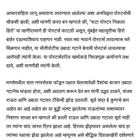
आचारसंहिता लागू असताना लावण्यात आलेल्या अशा अनधिकृत पोस्टर्सची
चौकशी व्हावी, अशी मागणी करत बन म्हणाले की, ‘फटा पोस्टर निकला
हिरो’ या म्हणीप्रमाणे ही पोस्टर्स फाटली असून, मुंबईत महायुतीचा हिरो
बाहेर पडल्याशिवाय राहणार नाही. स्वतःच्या नावाने पोस्टर्स लावल्यास मते
मिळणार नाहीत, या भीतीपोटीच उबाठा गटाने बेनामी पोस्टर्स लावल्याचा
आरोपही त्यांनी केला. या पोस्टर्सवरील खर्चाकडे निवडणूक आयोगाने लक्ष
द्यावे, अशी मागणीही त्यांनी केली.
Join our community of
SUBSCRIBERS and be part of the
मनसेमधील सात नगरसेवक फोडून पक्षात घेतल्यावेळी पैशांचा बाजार उबाठा
conversation.
गटानेच मांडला होता, अशी आठवण करून देत बन यांनी उद्धव ठाकरे, संजय
To subscribe, simply enter your email address on our website
राऊत आणि उबाठा गटावर टीकेची झोड उठवली. सूर्य चंद्र हे कुणाचे बाप
or click the subscribe button below. Don't worry, we respect
आहेत का आई आहेत का या बुद्धी भ्रष्ट झालेल्या राऊतांच्या वक्तव्यावर
your privacy and won't spam your inbox. Your information is
safe with us.
निशाणा साधत बन म्हणाले की हल्ली राऊत आणि उबाठा गटाला सूर्य नाही
तर त्यांना चांद जास्त प्रिय झाला आहे. हिरव्या झेंड्यावर असलेला चांद हा
त्यांच्या पक्षाचा झेंडा झालेला आहे म्हणूनच असे बौद्धिक दिवाळखोरी दर्शवणारे