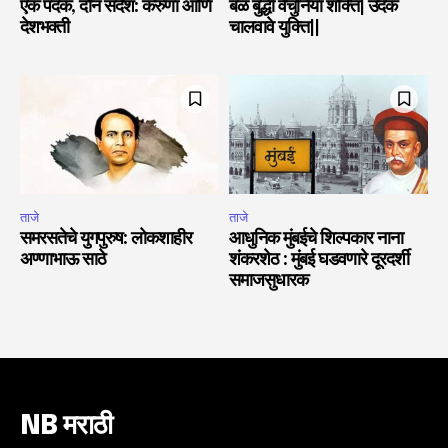
एक पदक, दोन संदेश: करुणा आणि
बळ बुद्धी वेचुनिया शक्ति| उदक
देशभक्ती
चालवावे युक्ति||
ताजे
ताजे
समरसतेचे युगपुरुष: लोकशाहीर
आधुनिक मुंबईचे शिल्पकार नाना
अण्णाभाऊ साठे
शंकरशेठ : मुंबई घडवणारे दूरदर्शी
समाजसुधारक
NB मराठी