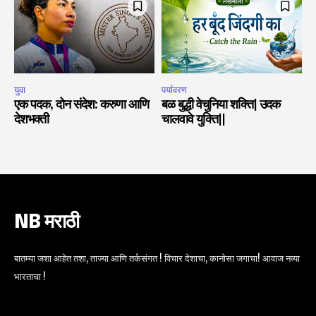
युवा
पर्यावरण
एक पदक, दोन संदेश: करुणा आणि
बळ बुद्धी वेचुनिया शक्ति| उदक
देशभक्ती
चालवावे युक्ति||
NB मराठी
बातम्या जशा आहेत तशा, ताज्या आणि तर्कसंगत ! विचार देशाचा, कानोसा जगाचा! आवाज नव्या
भारताचा !