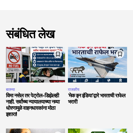
संबंधित लेख
बातम्या
राजकीय
विमा नसेल तर पेट्रोल-डिझेलही
‘मेक इन इंडिया’द्वारे भारताची राफेल
नाही. सर्वोच्च न्यायालयाच्या नव्या
भरारी
धोरणामुळे वाहनधारकांना मोठा
इशारा!