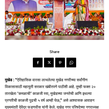
Share
मुखेड :
“ऐतिहासिक वारसा लाभलेल्या मुखेड नगरीच्या सर्वांगीण
विकासासाठी महायुती सरकार खंबीरपणे पाठीशी आहे. तुम्ही फक्त २०
तारखेला ‘कमळाची’ काळजी घ्या, मुखेडच्या जनतेची आणि इथल्या
प्रगतीची काळजी पुढची ५ वर्ष आम्ही घेऊ,” असे आश्वासक आवाहन
मुख्यमंत्री देवेंद्र फडणवीस यांनी केले. मुखेड नगर परिषदेच्या नगराध्यक्ष