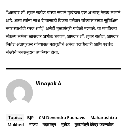
To subscribe, simply enter your email address on our website
“आमदार डॉ. तुषार राठोड यांच्या रूपाने मुखेडला एक अभ्यासू नेतृत्व लाभले
or click the subscribe button below. Don't worry, we respect
your privacy and won't spam your inbox. Your information is
आहे. आता त्यांना साथ देण्यासाठी विजया पत्तेवार यांच्यासारख्या सुशिक्षित
safe with us.
नगराध्यक्षांची गरज आहे,” असेही मुख्यमंत्री यावेळी म्हणाले. या महाविजय
संकल्प सभेला खासदार अशोक चव्हाण, आमदार डॉ. तुषार राठोड, आमदार
जितेश अंतापुरकर यांच्यासह महायुतीचे अनेक पदाधिकारी आणि प्रचंड
संख्येने जनसमुदाय उपस्थित होता.
SUBSCRIBE
I've read and accept the
Privacy Policy
.
Vinayak A
6,300
32,111
75
Fans
Followers
Followers
BJP
CM Devendra Fadnavis
Maharashtra
Topics
Mukhed
भाजप
महाराष्ट्र
मुखेड
मुख्यमंत्री देवेंद्र फडणवीस