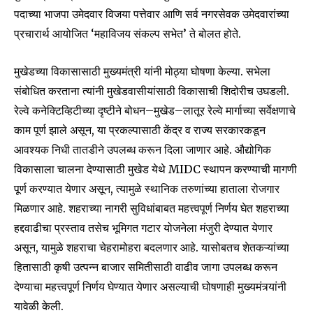
पदाच्या भाजपा उमेदवार विजया पत्तेवार आणि सर्व नगरसेवक उमेदवारांच्या
प्रचारार्थ आयोजित ‘महाविजय संकल्प सभेत’ ते बोलत होते.
मुखेडच्या विकासासाठी मुख्यमंत्री यांनी मोठ्या घोषणा केल्या. सभेला
संबोधित करताना त्यांनी मुखेडवासीयांसाठी विकासाची शिदोरीच उघडली.
रेल्वे कनेक्टिव्हिटीच्या दृष्टीने बोधन–मुखेड–लातूर रेल्वे मार्गाच्या सर्वेक्षणाचे
काम पूर्ण झाले असून, या प्रकल्पासाठी केंद्र व राज्य सरकारकडून
आवश्यक निधी तातडीने उपलब्ध करून दिला जाणार आहे. औद्योगिक
विकासाला चालना देण्यासाठी मुखेड येथे MIDC स्थापन करण्याची मागणी
पूर्ण करण्यात येणार असून, त्यामुळे स्थानिक तरुणांच्या हाताला रोजगार
मिळणार आहे. शहराच्या नागरी सुविधांबाबत महत्त्वपूर्ण निर्णय घेत शहराच्या
हद्दवाढीचा प्रस्ताव तसेच भूमिगत गटार योजनेला मंजुरी देण्यात येणार
असून, यामुळे शहराचा चेहरामोहरा बदलणार आहे. यासोबतच शेतकऱ्यांच्या
Join our community of
हितासाठी कृषी उत्पन्न बाजार समितीसाठी वाढीव जागा उपलब्ध करून
SUBSCRIBERS and be part of the
देण्याचा महत्त्वपूर्ण निर्णय घेण्यात येणार असल्याची घोषणाही मुख्यमंत्र्यांनी
conversation.
यावेळी केली.