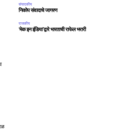
संपादकीय
SUBSCRIBE
निकोप संवादाचे जागरण
ccept the
Privacy Policy
.
राजकीय
‘मेक इन इंडिया’द्वारे भारताची राफेल भरारी
व
75
Followers
जवळ