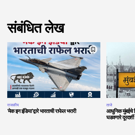
संबंधित लेख
राजकीय
ताजे
‘मेक इन इंडिया’द्वारे भारताची राफेल भरारी
आधुनिक मुंबईचे 
घडवणारे दूरदर्