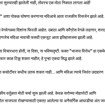
ला सुरुवातही झालेली नाही, तोवरच एक मोठा निकाल लागला आहे!
mail address on our website or click
t worry, we respect your privacy and
ल” अशा पोकळ घोषणा करणाऱ्या मविआचे आता राजकीय विसर्जन झाले आहे.
I've read and a
mation is safe with us.
न वेगवेगळ्या दिशांना फिरली आहेत. उबाठा आणि काँग्रेस वेगळे लढणार, शरद
 म्हणजेच मविआ नावाची फसवी एकजूट आता इतिहासजमा झाली आहे.
 विचारधारा होती, ना दिशा, ना भविष्यदृष्टी. फक्त “भाजपा विरोध” हा एकमे
32,111
Followers
ष फार काळ टिकू शकत नाहीत, हे पुन्हा एकदा सिद्ध झाले आहे.
च्या कसोटीवर कधीच उतरू शकत नाही… आणि मविआ त्याचे जिवंत उदाहरण
ाजकीय वर्तुळात मोठी चर्चा सुरू झाली आहे. केवळ सत्तेच्या मोहापोटी आणि
्वाखालील भाजपला रोखण्यासाठी एकत्र आलेल्या या अनैसर्गिक आघाडीचा अंत 