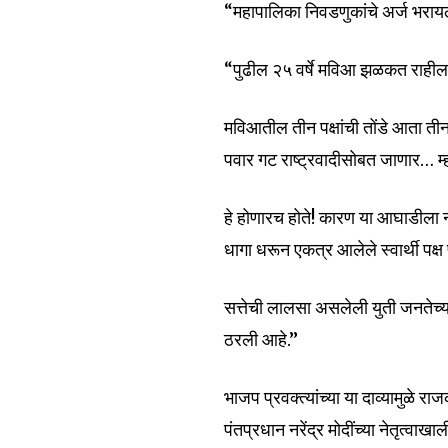
“महापालिका निवडणुकांचे अर्ज भराय
To subscribe, simply enter your e
the subscribe button below. Don'
“पुढील २५ वर्षे मविआ झळकत राही
won't spam your inbox. Your infor
मविआतील तीन पक्षांची तोंडे आता ती
पवार गट राष्ट्रवादीसोबत जाणार…
हे होणारच होते! कारण या आघाडीला ना
6,300
Fans
धागा धरून एकत्र आलेले स्वार्थी पक्
सत्तेची लालसा असलेली युती जनते
ठरली आहे.”
भाजप प्रवक्त्यांच्या या दाव्यामुळे र
पंतप्रधान नरेंद्र मोदींच्या नेतृत