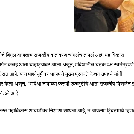
ीचे बिगुल वाजताच राजकीय वातावरण चांगलंच तापलं आहे. महाविकास
्गत कलह आता चव्हाट्यावर आला असून, मविआतील घटक पक्ष स्वतंत्रपणे
सत आहे. याच पार्श्वभूमीवर भाजपचे मुख्य प्रवक्ते केशव उपाध्ये यांनी
रहार केला असून, “मविआ नावाच्या फसवी एकजुटीचे आता राजकीय विसर्जन 
 सोडले आहे.
nity of
विट करत महाविकास आघाडीवर निशाणा साधला आहे, ते आपल्या ट्विटमध्ये म्ह
d be part
tion.