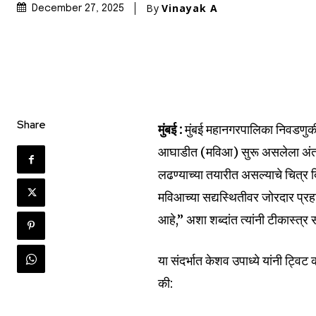
By
Vinayak A
December 27, 2025
Share
मुंबई :
मुंबई महानगरपालिका निवडणुक
आघाडीत (मविआ) सुरू असलेला अंतर
लढण्याच्या तयारीत असल्याचे चित्र दि
मविआच्या सद्यस्थितीवर जोरदार प्
आहे,” अशा शब्दांत त्यांनी टीकास्त्र
Join our commu
या संदर्भात केशव उपाध्ये यांनी ट्
SUBSCRIBERS an
की:
of the conversa