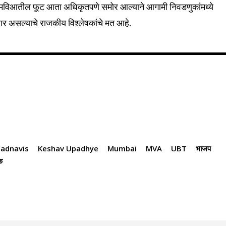
 मविआतील फूट आता अधिकृतपणे समोर आल्याने आगामी निवडणुकांमध्ये
र असल्याचे राजकीय विश्लेषकांचे मत आहे.
adnavis
Keshav Upadhye
Mumbai
MVA
UBT
भाजप
क