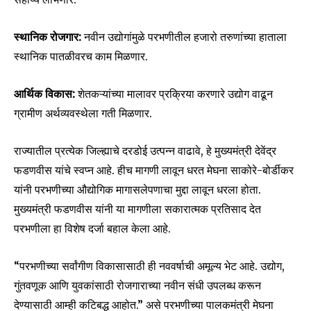
स्थानिक रोजगार:
नवीन उद्योगांमुळे परभणीतील हजारो तरुणांच्या हाताला
स्थानिक पातळीवरच काम मिळणार.
Join our community of
आर्थिक विकास:
शेतकऱ्यांच्या मालावर प्रक्रिया करणारे उद्योग वाढून
SUBSCRIBERS and be part of the
ग्रामीण अर्थव्यवस्थेला गती मिळणार.
conversation.
To subscribe, simply enter your email address on our website
राज्यातील प्रत्येक जिल्ह्याचे दरडोई उत्पन्न वाढावे, हे मुख्यमंत्री देवेंद्र
or click the subscribe button below. Don't worry, we respect
फडणवीस यांचे स्वप्न आहे. हीच मागणी लावून धरत मेघना साकोरे-बोर्डीकर
your privacy and won't spam your inbox. Your information is
यांनी परभणीच्या औद्योगिक मागासलेपणाचा मुद्दा लावून धरला होता.
safe with us.
मुख्यमंत्री फडणवीस यांनी या मागणीला सकारात्मक प्रतिसाद देत
परभणीला हा विशेष दर्जा बहाल केला आहे.
“परभणीच्या सर्वांगीण विकासासाठी ही नववर्षाची अमूल्य भेट आहे. उद्योग,
SUBSCRIBE
गुंतवणूक आणि युवकांसाठी रोजगाराच्या नवीन संधी उपलब्ध करून
देण्यासाठी आम्ही कटिबद्ध आहोत.” असे परभणीच्या पालकमंत्री मेघना