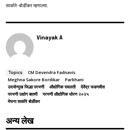
I've read and accept the
Privacy Policy
.
साकोरे-बोर्डीकर म्हणाल्या.
6,300
32,111
75
Fans
Followers
Followers
Vinayak A
CM Devendra Fadnavis
Topics
Meghna Sakore Bordikar
Parbhani
उदयोन्मुख जिल्हा परभणी
औद्योगिक सवलती
देवेंद्र फडणवीस
परभणी उद्योग बातमी
परभणी औद्योगिक धोरण २०२५
मेघना साकोरे बोर्डीकर
अन्य लेख