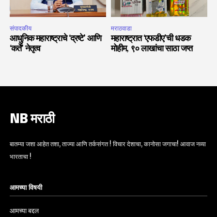
संपादकीय
मराठवाडा
आधुनिक महाराष्ट्राचे ‘द्रष्टे’ आणि
महाराष्ट्रात ‘एफडीए’ची धडक
‘कर्ते’ नेतृत्व
मोहीम, ९० लाखांचा साठा जप्त
NB मराठी
बातम्या जशा आहेत तशा, ताज्या आणि तर्कसंगत ! विचार देशाचा, कानोसा जगाचा! आवाज नव्या
भारताचा !
आमच्या विषयी
आमच्या बद्दल