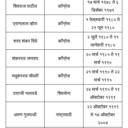
१७ मार्च १९७८ ते ६
शिवराज पाटील
काँग्रेस
डिसेंबर १९७९
To subscribe, simply enter your email address on our website
or click the subscribe button below. Don't worry, we respect
१ फेब्रुवारी १९८० ते
your privacy and won't spam your inbox. Your information is
प्राणलाल व्होरा
काँग्रेस
२९ जून १९८०
safe with us.
२ जुलै १९८० ते ११
शरद शंकर दिघे
काँग्रेस
जानेवारी १९८५
२० मार्च १९८५ ते १९
शंकरराव जगताप
काँग्रेस
मार्च १९९०
SUBSCRIBE
२१ मार्च १९९० ते २२
मधुकरराव चौधरी
काँग्रेस
मार्च १९९५
I've read and accept the
Privacy Policy
.
२४ मार्च १९९५ ते १९
दत्ताजी नलावडे
शिवसेना
ऑक्टोबर १९९९
6,300
32,111
75
२२ ऑक्टोबर १९९९
Fans
Followers
Followers
अरुण गुजराथी
राष्ट्रवादी
ते १७ ऑक्टोबर
२००४