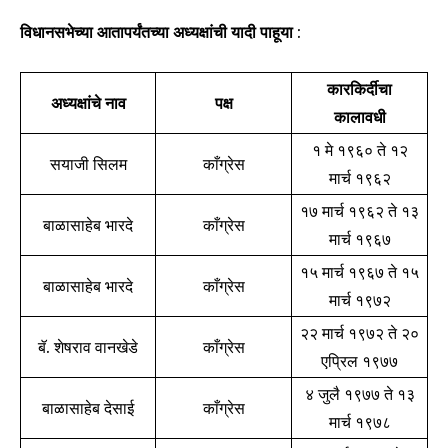
विधानसभेच्या आतापर्यंतच्या अध्यक्षांची यादी पाहूया
:
कारकिर्दीचा
अध्यक्षांचे नाव
पक्ष
कालावधी
१ मे १९६० ते १२
सयाजी सिलम
काँग्रेस
मार्च १९६२
१७ मार्च १९६२ ते १३
बाळासाहेब भारदे
काँग्रेस
मार्च १९६७
१५ मार्च १९६७ ते १५
बाळासाहेब भारदे
काँग्रेस
मार्च १९७२
२२ मार्च १९७२ ते २०
बॅ. शेषराव वानखेडे
काँग्रेस
एप्रिल १९७७
Join our community of
४ जुलै १९७७ ते १३
बाळासाहेब देसाई
काँग्रेस
SUBSCRIBERS and be part of the
मार्च १९७८
conversation.