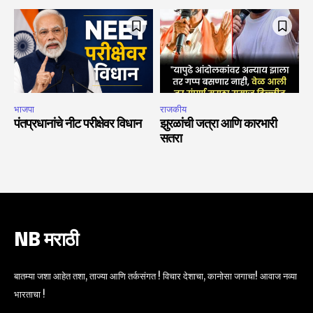
भाजपा
राजकीय
पंतप्रधानांचे नीट परीक्षेवर विधान
झुरळांची जत्रा आणि कारभारी
सतरा
NB मराठी
बातम्या जशा आहेत तशा, ताज्या आणि तर्कसंगत ! विचार देशाचा, कानोसा जगाचा! आवाज नव्या
भारताचा !