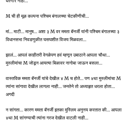
धरणार नाही…
M ची ही मूळ कल्पना पश्चिम बंगालच्या चेटकीणीची…
मां… माटी… मानुष… अशा ३ M वर ममता बॅनर्जी यांनी पश्चिम बंगालच्या ३
विधानसभा निवडणुकीत घसघशीत विजय मिळवला…
झालं… आपलं काहीतरी वेगळेपण हवं म्हणून उबाठाने आपला चौथा…
मुस्लीमांचा M जोडून आयत्या बिळावर नागोबा जाऊन बसला…
वास्तविक ममता बॅनर्जी यांचे देखील ४ M च होते… पण ४था मुस्लीमांचा M
त्यांना सांगावा देखील लागला नाही… जनतेने तो अध्याहृत धरला होता…
अगदी
न सांगता… कारण ममता बॅनर्जी इतका मुस्लिम अनुनय करतात की… आपला
४था M सांगण्याची त्यांना गरज देखील वाटली नाही…