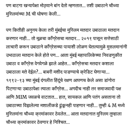
पण बाटगा खऱ्यापेक्षा मोठ्याने बांग देतो म्हणतात… तशी उबाठाने चौथ्या
मुस्लिमांच्या M ची घोषणा केली…
पण कितीही अनुनय केला तरी मुंबईचा मुस्लिम मतदार उबाठाला मतदान
करणार नाही… तो मूळचा काँग्रेसचा मतदार… २०१९ पासून सत्तेसाठी
लाचारी करून उबाठाने काँग्रेसच्या पायाशी लोळण घेतल्यामुळे मुसलमानांनी
उभाठाला मतदान केले होते पण… आता मुंबई महापालिकेच्या निवडणुकीत
उबाठा व काँग्रेस वेगवेगळे झाले आहेत… काँग्रेसचा मतदार कशाला
उबाठाला मते देईल?… बाबरी मशीद पाडण्याचे क्रेडिट घेणाऱ्या…
१९९२-९३ च्या मुंबई दंगलीत हिंदूंचे रक्षण आपणच केले असा डांगोरा
पिटणाऱ्या उबाठापेक्षा त्याला काँग्रेस… अगदीच नाही तर समाजवादी पक्ष
आणि MIM जवळचे वाटतात… हात, सायकल आणि पतंग असताना तो
उबाठाच्या विझलेल्या मशालीकडे ढुंकूनही पाहणार नाही… तुम्ही 4 M मध्ये
मुस्लिमांना चौथ्या क्रमांकावर ठेवलेत… आता मतदानात मुस्लिम तुम्हाला
चौथ्या क्रमांकावर ठेवणार हे निश्चित…