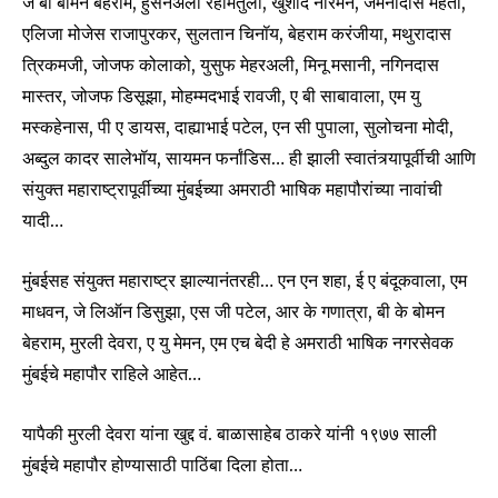
जे बी बोमन बेहराम, हुसेनअली रहीमतुला, खुर्शीद नरिमन, जमनादास मेहता,
एलिजा मोजेस राजापुरकर, सुलतान चिनॉय, बेहराम करंजीया, मथुरादास
I've read and accept the
Privacy Policy
.
त्रिकमजी, जोजफ कोलाको, युसुफ मेहरअली, मिनू मसानी, नगिनदास
मास्तर, जोजफ डिसूझा, मोहम्मदभाई रावजी, ए बी साबावाला, एम यु
मस्कहेनास, पी ए डायस, दाह्याभाई पटेल, एन सी पुपाला, सुलोचना मोदी,
6,300
32,111
75
अब्दुल कादर सालेभॉय, सायमन फर्नांडिस… ही झाली स्वातंत्र्यापूर्वीची आणि
Fans
Followers
Followers
संयुक्त महाराष्ट्रापूर्वीच्या मुंबईच्या अमराठी भाषिक महापौरांच्या नावांची
यादी…
मुंबईसह संयुक्त महाराष्ट्र झाल्यानंतरही… एन एन शहा, ई ए बंदूकवाला, एम
माधवन, जे लिऑन डिसुझा, एस जी पटेल, आर के गणात्रा, बी के बोमन
बेहराम, मुरली देवरा, ए यु मेमन, एम एच बेदी हे अमराठी भाषिक नगरसेवक
मुंबईचे महापौर राहिले आहेत…
यापैकी मुरली देवरा यांना खुद्द वं. बाळासाहेब ठाकरे यांनी १९७७ साली
मुंबईचे महापौर होण्यासाठी पाठिंबा दिला होता…