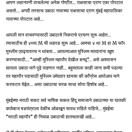
आपण लहानपणी वाचलेल्या अनेक गोष्टीत… राक्षसाचा प्राण एका पोपटात
असतो… अगदी तस्साच उबाठा नावाच्या राक्षसाचा प्राण मुंबई महापालिका
नावाच्या पोपटात आहे…
आपली मान वाचवण्यासाठी उबाठाचे निकराचे प्रयत्न सुरू आहेत…
त्यासाठीच ही ४थ्या M ची धडपड सुरू आहे… आमचा ४ था M हा M फॉर
Join our community of
मुस्लीम एवढ्यावरच न थांबता… आतल्याआत मुस्लिम मतदारांना खुश
SUBSCRIBERS and be part of the
करण्यासाठी… “आम्ही मुस्लिम महापौर देखील बनवू”… असे आश्वासन
conversation.
द्यायला उबाठा मागे पुढे पाहणार नाही… बहुमताला काही जागा कमी पडल्या
To subscribe, simply enter your email address on our website
तर महापौर पदासाठी मुस्लिम उमेदवार द्यायचा की काँग्रेस आपोआप मागे
or click the subscribe button below. Don't worry, we respect
फरफटत येईल… असा उबाठाचा सरळ साधा सोपा हिशोब आहे…
your privacy and won't spam your inbox. Your information is
safe with us.
मुंबईच्या मराठी सकट सर्व भाषिक सकल हिंदू समाजाने उबाठाच्या या घातकी
कावेबाज षडयंत्राला वेळीच ओळखून सावध राहिले पाहिजे… मुंबईचा
“मराठी महापौर” ही निव्वळ उबाठाची हातचलाखी आहे…
SUBSCRIBE