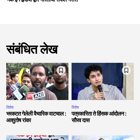
‘मेक इन इंडिया’द्वारे भारताची राफेल भरारी
संबंधित लेख
विशेष
विशेष
भरकटत गेलेली वैचारिक वाटचाल :
पत्रकारिता ते हिंसक आंदोलन :
आशुतोष रांका
सौरव दास