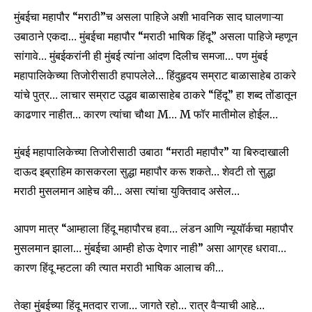
मुंबईचा महापौर “मराठी”च असला पाहिजे अशी भावनिक साद घालणाऱ्या
उबाठाने एकदा… मुंबईचा महापौर “मराठी भाषिक हिंदू” असला पाहिजे म्हणून
सांगावे… मुंबईकरांनी ही मुंबई त्यांना आंदण दिलीच समजा… पण मुंबई
महापालिकेच्या तिजोरीसाठी हपापलेले… हिंदुहृदय सम्राट बाळासाहेब ठाकरे
यांचे पुत्र… लाचार सम्राट उद्धव बाळासाहेब ठाकरे “हिंदू” हा शब्द तोंडातून
काढणार नाहीत… कारण त्यांचा चौथा M… M फॉर मातीमोल होईल…
मुंबई महापालिकेच्या तिजोरीसाठी उबाठा “मराठी महापौर” या बिरुदाखाली
दाऊद इब्राहिम कासकरला सुद्धा महापौर करू शकते… शेवटी तो सुद्धा
मराठी मुसलमान आहेच की… असा त्यांचा युक्तिवाद असेल…
आपण मात्र “आम्हाला हिंदू महापौरच हवा… लंडन आणि न्यूयॉर्कचा महापौर
मुसलमान झाला… मुंबईचा आम्ही होऊ देणार नाही” असा आग्रह धरावा…
कारण हिंदू म्हटला की त्यात मराठी भाषिक आलाच की…
तेव्हा मुंबईच्या हिंदू मतदार राजा… जागते रहो… रात्र वैऱ्याची आहे…