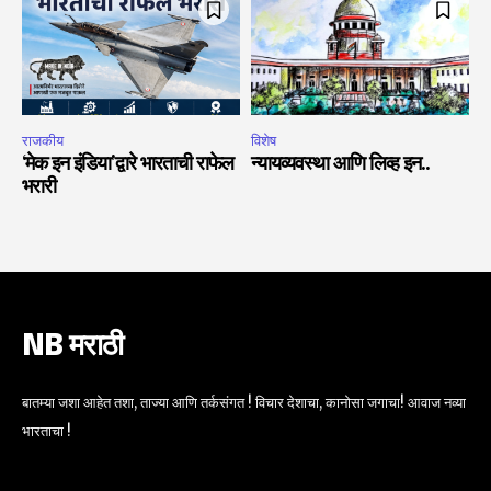
राजकीय
विशेष
‘मेक इन इंडिया’द्वारे भारताची राफेल
न्यायव्यवस्था आणि लिव्ह इन..
भरारी
NB मराठी
बातम्या जशा आहेत तशा, ताज्या आणि तर्कसंगत ! विचार देशाचा, कानोसा जगाचा! आवाज नव्या
भारताचा !