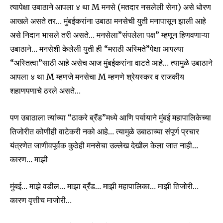
त्यापेक्षा उबाठाने आपला ४ था M मनसे (मतदार नसलेली सेना) असे धोरण
आखले असते तर… मुंबईकरांना उबाठा मनसेची युती मनापासून झाली आहे
असे निदान भासले तरी असते… मनसेला”संपलेला पक्ष” म्हणून हिणवणाऱ्या
उबाठाने… मनसेशी केलेली युती ही “मराठी अस्मिते”पेक्षा आपल्या
“अस्तित्वा”साठी आहे असेच आज मुंबईकरांना वाटते आहे… त्यामुळे उबाठाने
आपला ४ था M म्हणजे मनसेचा M म्हणणे श्रेयस्कर व राजकीय
शहाणपणाचे ठरले असते…
पण उबाठाला त्यांच्या “ठाकरे ब्रॅंड”मध्ये आणि पर्यायाने मुंबई महापालिकेच्या
तिजोरीत कोणीही वाटेकरी नको आहे… त्यामुळे उबाठाच्या संपूर्ण प्रचार
यंत्रणेत जाणीवपूर्वक कुठेही मनसेचा उल्लेख देखील केला जात नाही…
कारण… माझी
मुंबई… माझे वडील… माझा ब्रँड… माझी महापालिका… माझी तिजोरी…
कारण वृत्तीच माजोरी…