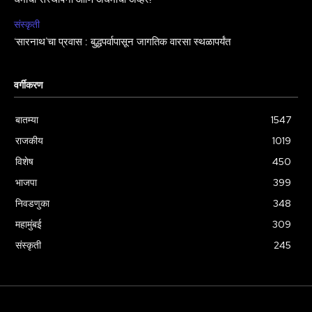
धर्माची संस्थापना आणि अधर्माचा अव्हेर!
संस्कृती
‘सारनाथ’चा प्रवास : बुद्धपर्वापासून जागतिक वारसा स्थळापर्यंत
वर्गीकरण
बातम्या
1547
राजकीय
1019
विशेष
450
भाजपा
399
निवडणुका
348
महामुंबई
309
संस्कृती
245