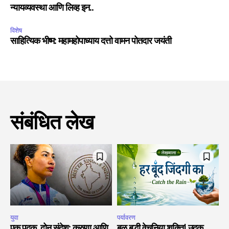
न्यायव्यवस्था आणि लिव्ह इन..
विशेष
साहित्यिक भीष्म: महामहोपाध्याय दत्तो वामन पोतदार जयंती
संबंधित लेख
युवा
पर्यावरण
एक पदक, दोन संदेश: करुणा आणि
बळ बुद्धी वेचुनिया शक्ति| उदक