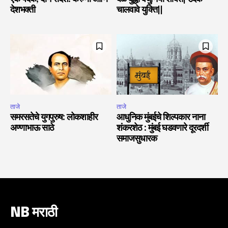
देशभक्ती
चालवावे युक्ति||
ताजे
ताजे
समरसतेचे युगपुरुष: लोकशाहीर
आधुनिक मुंबईचे शिल्पकार नाना
अण्णाभाऊ साठे
शंकरशेठ : मुंबई घडवणारे दूरदर्शी
समाजसुधारक
NB मराठी