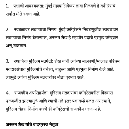
1. पक्षाची आवश्यकता: मुंबई महापालिकेवर ताबा मिळवणे हे काँग्रेसचे
SUBSCRIBE
सर्वात मोठे स्वप्न आहे.
I've read and accept the
Privacy Policy
.
2. स्वबळावर लढण्याचा निर्णय: मुंबई काँग्रेसने निवडणुकीत स्वबळावर
लढण्याचा निर्णय घेतल्यास, अस्लम शेख हे महापौर पदाचे प्रमुख उमेदवार
असू शकतात.
6,300
32,111
75
Fans
Followers
Followers
3. स्थानिक मुस्लिम मतपेढी: शेख यांनी त्यांच्या मालवणी/मालाड पश्चिम
मतदारसंघात मुस्लिमांचे वर्चस्व, बाहुल्य आणि प्रभुत्व निर्माण केले आहे.
त्यामुळे त्यांचा मुस्लिम मतदारांवर मोठा प्रभाव आहे.
4. राजकीय अपरिहार्यता: मुस्लिम मतदारांचा काँग्रेसवरील विश्वास
डळमळीत झाल्यामुळे आणि त्यांची मते इतर पक्षांकडे वळत असल्याने,
मुस्लिम चेहरा निर्माण करणे ही काँग्रेसची राजकीय गरज आहे.
अस्लम शेख यांचे वादग्रस्त नेतृत्व