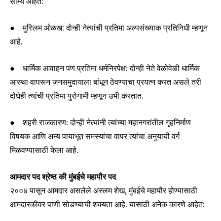
साम्ये आहेत:
● मुस्लिम ओळख: दोन्ही नेत्यांची प्रतिमा अल्पसंख्याक प्रतिनिधी म्हणून
आहे.
● धार्मिक आवाहन पण प्रतिमा धर्मनिरपेक्ष: दोन्ही नेते वेळोवेळी धार्मिक
आस्था वापरून जनसमुदायाला बांधून ठेवण्याचा प्रयत्न करत असले तरी
दोघेही त्यांची प्रतिमा पुरोगामी म्हणून उभी करतात.
Join our community of
SUBSCRIBERS and be part of the
● शहरी राजकारण: दोन्ही नेत्यांनी त्यांच्या महानगरांतील गृहनिर्माण
conversation.
विषयक आणि अन्य पायाभूत समस्यांचा वापर त्यांचा अनुयायी वर्ग
To subscribe, simply enter your email address on our website
मिळवण्यासाठी केला आहे.
or click the subscribe button below. Don't worry, we respect
your privacy and won't spam your inbox. Your information is
आमदार पद श्रेष्ठ की मुंबईचे महापौर पद
safe with us.
२००४ पासून आमदार असलेले अस्लम शेख, मुंबईचे महापौर होण्यासाठी
आमदारकीवर पाणी सोडण्याची शक्यता आहे. यासाठी अनेक कारणे आहेत: