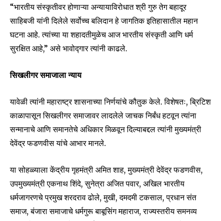
“भारतीय संस्कृतीवर होणाऱ्या अन्यायाविरोधात श्री गुरु तेग बहादूर
साहिबजी यांनी दिलेले सर्वोच्च बलिदान हे जागतिक इतिहासातील महान
घटना आहे. त्यांच्या या शहादतीमुळेच आज भारतीय संस्कृती आणि धर्म
सुरक्षित आहे,” असे भावोद्गार त्यांनी काढले.
Join our community of
SUBSCRIBERS and be part of the
सिखलीगर समाजाला न्याय
conversation.
To subscribe, simply enter your email address on our website
यावेळी त्यांनी महाराष्ट्र शासनाच्या निर्णयांचे कौतुक केले. विशेषतः, ब्रिटिश
or click the subscribe button below. Don't worry, we respect
काळापासून सिखलीगर समाजावर लादलेले जाचक निर्बंध हटवून त्यांना
your privacy and won't spam your inbox. Your information is
सन्मानाचे आणि समानतेचे अधिकार मिळवून दिल्याबद्दल त्यांनी मुख्यमंत्री
safe with us.
देवेंद्र फडणवीस यांचे आभार मानले.
या सोहळ्याला केंद्रीय गृहमंत्री अमित शाह, मुख्यमंत्री देवेंद्र फडणवीस,
उपमुख्यमंत्री एकनाथ शिंदे, सुनेत्रा अजित पवार, अखिल भारतीय
SUBSCRIBE
धर्मजागरणचे प्रमुख शरदराव ढोले, मुखी, दमदमी टकसाल, प्रधान संत
समाज, बंजारा समाजाचे धर्मगुरू बाबूसिंग महाराज, राज्यस्तरीय समनव्य
I've read and accept the
Privacy Policy
.