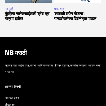
महामुंबई
महाराष्ट्र
मुंबईच्या नालेसफाईसाठी ‘ट्रॅश बूम’
‘लाडकी बहीण योजना’:
यंत्रणा हवीच!
पारदर्शकतेच्या दिशेने एक पाऊल
NB मराठी
बातम्या जशा आहेत तशा, ताज्या आणि तर्कसंगत ! विचार देशाचा, कानोसा जगाचा! आवाज नव्या
भारताचा !
आमच्या विषयी
आमच्या बद्दल
सोबत या