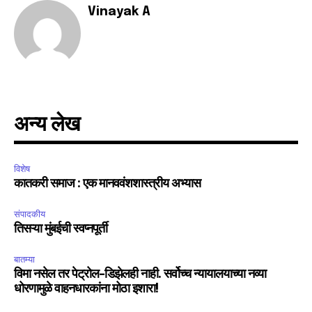
Vinayak A
SUBSCRIBE
I've read and accept the
Privacy Policy
.
अन्य लेख
6,300
32,111
75
Fans
Followers
Followers
विशेष
कातकरी समाज : एक मानववंशशास्त्रीय अभ्यास
संपादकीय
तिसऱ्या मुंबईची स्वप्नपूर्ती
बातम्या
विमा नसेल तर पेट्रोल-डिझेलही नाही. सर्वोच्च न्यायालयाच्या नव्या
धोरणामुळे वाहनधारकांना मोठा इशारा!