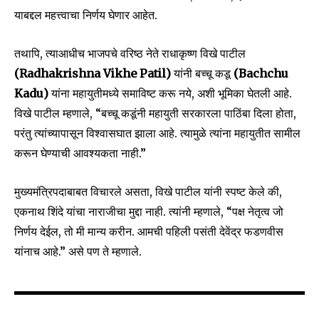
याबद्दल महत्त्वाचा निर्णय घेणार आहेत.
तथापि, त्याआधीच भाजपचे वरिष्ठ नेते राधाकृष्ण विखे पाटील
(Radhakrishna Vikhe Patil)
यांनी बच्चू कडू
(Bachchu
Kadu)
यांना महायुतीमध्ये समाविष्ट करू नये, अशी भूमिका घेतली आहे.
विखे पाटील म्हणाले, “बच्चू कडूंनी महायुती सरकारला पाठिंबा दिला होता,
परंतु त्यांच्यापासून विश्वासघात झाला आहे. त्यामुळे त्यांना महायुतीत सामील
Join our community of
करून घेण्याची आवश्यकता नाही.”
SUBSCRIBERS and be part of the
conversation.
मुख्यमंत्रिपदाबाबत विचारले असता, विखे पाटील यांनी स्पष्ट केले की,
एकनाथ शिंदे यांचा नाराजीचा मुद्दा नाही. त्यांनी म्हणाले, “पक्ष नेतृत्व जो
To subscribe, simply enter your email address on our website
or click the subscribe button below. Don't worry, we respect
निर्णय देईल, तो मी मान्य करीन. आमची पहिली पसंती देवेंद्र फडणवीस
your privacy and won't spam your inbox. Your information is
यांनाच आहे.” असे पण ते म्हणाले.
safe with us.