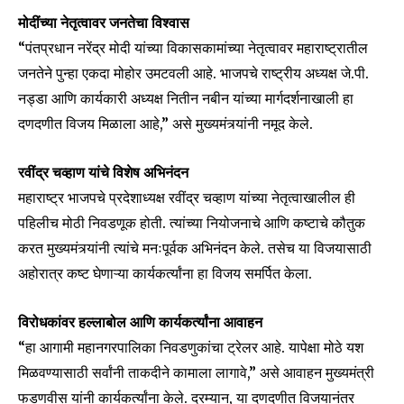
मोदींच्या नेतृत्वावर जनतेचा विश्वास
“पंतप्रधान नरेंद्र मोदी यांच्या विकासकामांच्या नेतृत्वावर महाराष्ट्रातील
जनतेने पुन्हा एकदा मोहोर उमटवली आहे. भाजपचे राष्ट्रीय अध्यक्ष जे.पी.
Join our community of
नड्डा आणि कार्यकारी अध्यक्ष नितीन नबीन यांच्या मार्गदर्शनाखाली हा
SUBSCRIBERS and be part of the
दणदणीत विजय मिळाला आहे,” असे मुख्यमंत्र्यांनी नमूद केले.
conversation.
रवींद्र चव्हाण यांचे विशेष अभिनंदन
To subscribe, simply enter your email address on our website
or click the subscribe button below. Don't worry, we respect
महाराष्ट्र भाजपचे प्रदेशाध्यक्ष रवींद्र चव्हाण यांच्या नेतृत्वाखालील ही
your privacy and won't spam your inbox. Your information is
पहिलीच मोठी निवडणूक होती. त्यांच्या नियोजनाचे आणि कष्टाचे कौतुक
safe with us.
करत मुख्यमंत्र्यांनी त्यांचे मनःपूर्वक अभिनंदन केले. तसेच या विजयासाठी
अहोरात्र कष्ट घेणाऱ्या कार्यकर्त्यांना हा विजय समर्पित केला.
विरोधकांवर हल्लाबोल आणि कार्यकर्त्यांना आवाहन
“हा आगामी महानगरपालिका निवडणुकांचा ट्रेलर आहे. यापेक्षा मोठे यश
SUBSCRIBE
मिळवण्यासाठी सर्वांनी ताकदीने कामाला लागावे,” असे आवाहन मुख्यमंत्री
फडणवीस यांनी कार्यकर्त्यांना केले. दरम्यान, या दणदणीत विजयानंतर
I've read and accept the
Privacy Policy
.