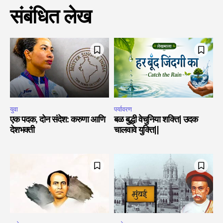
संबंधित लेख
युवा
पर्यावरण
एक पदक, दोन संदेश: करुणा आणि
बळ बुद्धी वेचुनिया शक्ति| उदक
देशभक्ती
चालवावे युक्ति||