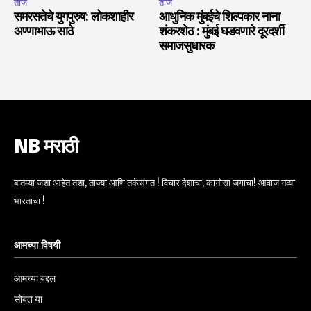
ताजे
ताजे
समरसतेचे युगपुरुष: लोकशाहीर
आधुनिक मुंबईचे शिल्पकार नाना
अण्णाभाऊ साठे
शंकरशेठ : मुंबई घडवणारे दूरदर्शी
समाजसुधारक
NB मराठी
बातम्या जशा आहेत तशा, ताज्या आणि तर्कसंगत ! विचार देशाचा, कानोसा जगाचा! आवाज नव्या
भारताचा !
आमच्या विषयी
आमच्या बद्दल
सोबत या