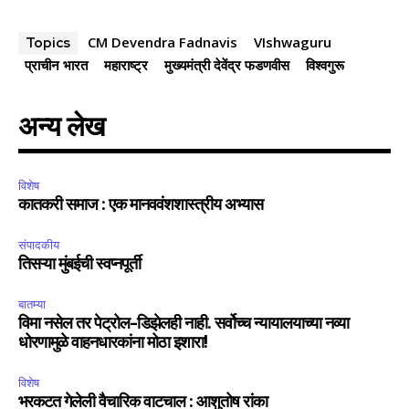
CM Devendra Fadnavis
VIshwaguru
Topics
प्राचीन भारत
महाराष्ट्र
मुख्यमंत्री देवेंद्र फडणवीस
विश्वगुरू
अन्य लेख
विशेष
कातकरी समाज : एक मानववंशशास्त्रीय अभ्यास
संपादकीय
तिसऱ्या मुंबईची स्वप्नपूर्ती
बातम्या
विमा नसेल तर पेट्रोल-डिझेलही नाही. सर्वोच्च न्यायालयाच्या नव्या
धोरणामुळे वाहनधारकांना मोठा इशारा!
विशेष
भरकटत गेलेली वैचारिक वाटचाल : आशुतोष रांका