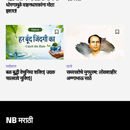
धोरणामुळे वाहनधारकांना मोठा
इशारा!
पर्यावरण
ताजे
बळ बुद्धी वेचुनिया शक्ति| उदक
समरसतेचे युगपुरुष: लोकशाहीर
चालवावे युक्ति||
अण्णाभाऊ साठे
NB मराठी