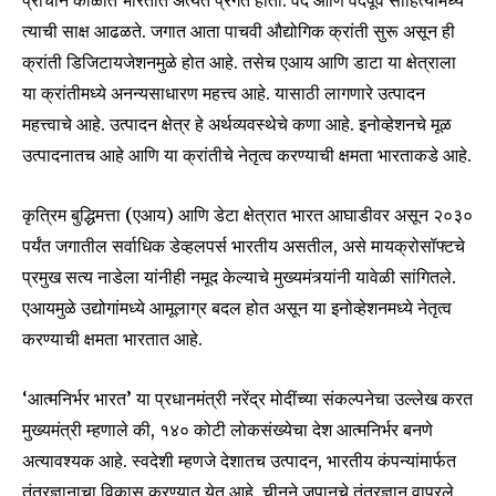
प्राचीन काळात भारतात अत्यंत प्रगत होती. वेद आणि वेदपूर्व साहित्यामध्ये
त्याची साक्ष आढळते. जगात आता पाचवी औद्योगिक क्रांती सुरू असून ही
क्रांती डिजिटायजेशनमुळे होत आहे. तसेच एआय आणि डाटा या क्षेत्राला
या क्रांतीमध्ये अनन्यसाधारण महत्त्व आहे. यासाठी लागणारे उत्पादन
महत्त्वाचे आहे. उत्पादन क्षेत्र हे अर्थव्यवस्थेचे कणा आहे. इनोव्हेशनचे मूळ
उत्पादनातच आहे आणि या क्रांतीचे नेतृत्व करण्याची क्षमता भारताकडे आहे.
कृत्रिम बुद्धिमत्ता (एआय) आणि डेटा क्षेत्रात भारत आघाडीवर असून २०३०
पर्यंत जगातील सर्वाधिक डेव्हलपर्स भारतीय असतील, असे मायक्रोसॉफ्टचे
प्रमुख सत्य नाडेला यांनीही नमूद केल्याचे मुख्यमंत्र्यांनी यावेळी सांगितले.
एआयमुळे उद्योगांमध्ये आमूलाग्र बदल होत असून या इनोव्हेशनमध्ये नेतृत्व
करण्याची क्षमता भारतात आहे.
‘आत्मनिर्भर भारत’ या प्रधानमंत्री नरेंद्र मोदींच्या संकल्पनेचा उल्लेख करत
मुख्यमंत्री म्हणाले की, १४० कोटी लोकसंख्येचा देश आत्मनिर्भर बनणे
अत्यावश्यक आहे. स्वदेशी म्हणजे देशातच उत्पादन, भारतीय कंपन्यांमार्फत
तंत्रज्ञानाचा विकास करण्यात येत आहे. चीनने जपानचे तंत्रज्ञान वापरले,