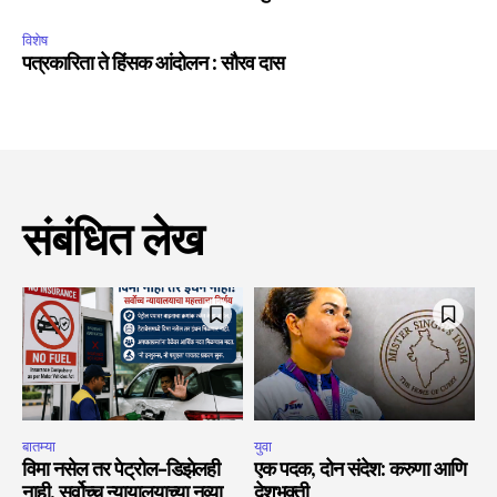
विशेष
पत्रकारिता ते हिंसक आंदोलन : सौरव दास
संबंधित लेख
बातम्या
युवा
विमा नसेल तर पेट्रोल-डिझेलही
एक पदक, दोन संदेश: करुणा आणि
नाही. सर्वोच्च न्यायालयाच्या नव्या
देशभक्ती