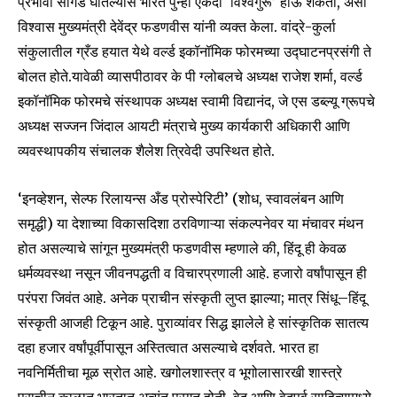
प्रभावी सांगड घातल्यास भारत पुन्हा एकदा ‘विश्वगुरू’ होऊ शकतो, असा
SUBSCRIBERS and be part of the
विश्वास मुख्यमंत्री देवेंद्र फडणवीस यांनी व्यक्त केला. वांद्रे-कुर्ला
conversation.
संकुलातील ग्रँड हयात येथे वर्ल्ड इकॉनॉमिक फोरमच्या उद्घाटनप्रसंगी ते
To subscribe, simply enter your email address on our website
बोलत होते.यावेळी व्यासपीठावर के पी ग्लोबलचे अध्यक्ष राजेश शर्मा, वर्ल्ड
or click the subscribe button below. Don't worry, we respect
इकॉनॉमिक फोरमचे संस्थापक अध्यक्ष स्वामी विद्यानंद, जे एस डब्ल्यू ग्रूपचे
your privacy and won't spam your inbox. Your information is
safe with us.
अध्यक्ष सज्जन जिंदाल आयटी मंत्राचे मुख्य कार्यकारी अधिकारी आणि
व्यवस्थापकीय संचालक शैलेश त्रिवेदी उपस्थित होते.
‘इनव्हेशन, सेल्फ रिलायन्स अँड प्रोस्पेरिटी’ (शोध, स्वावलंबन आणि
समृद्धी) या देशाच्या विकासदिशा ठरविणाऱ्या संकल्पनेवर या मंचावर मंथन
SUBSCRIBE
होत असल्याचे सांगून मुख्यमंत्री फडणवीस म्हणाले की, हिंदू ही केवळ
धर्मव्यवस्था नसून जीवनपद्धती व विचारप्रणाली आहे. हजारो वर्षांपासून ही
I've read and accept the
Privacy Policy
.
परंपरा जिवंत आहे. अनेक प्राचीन संस्कृती लुप्त झाल्या; मात्र सिंधू–हिंदू
संस्कृती आजही टिकून आहे. पुराव्यांवर सिद्ध झालेले हे सांस्कृतिक सातत्य
दहा हजार वर्षांपूर्वीपासून अस्तित्वात असल्याचे दर्शवते. भारत हा
6,300
32,111
75
नवनिर्मितीचा मूळ स्रोत आहे. खगोलशास्त्र व भूगोलासारखी शास्त्रे
Fans
Followers
Followers