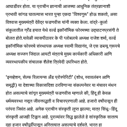
आघाडीवर होता. या प्राचीन ज्ञानाची आजच्या आधुनिक तंत्रज्ञानाशी
प्रभावी सांगड घातल्यास भारत पुन्हा एकदा ‘विश्वगुरू’ होऊ शकतो, असा
विश्वास मुख्यमंत्री देवेंद्र फडणवीस यांनी व्यक्त केला. वांद्रे-कुर्ला
संकुलातील ग्रँड हयात येथे वर्ल्ड इकॉनॉमिक फोरमच्या उद्घाटनप्रसंगी ते
बोलत होते.यावेळी व्यासपीठावर के पी ग्लोबलचे अध्यक्ष राजेश शर्मा, वर्ल्ड
इकॉनॉमिक फोरमचे संस्थापक अध्यक्ष स्वामी विद्यानंद, जे एस डब्ल्यू ग्रूपचे
अध्यक्ष सज्जन जिंदाल आयटी मंत्राचे मुख्य कार्यकारी अधिकारी आणि
व्यवस्थापकीय संचालक शैलेश त्रिवेदी उपस्थित होते.
‘इनव्हेशन, सेल्फ रिलायन्स अँड प्रोस्पेरिटी’ (शोध, स्वावलंबन आणि
समृद्धी) या देशाच्या विकासदिशा ठरविणाऱ्या संकल्पनेवर या मंचावर मंथन
होत असल्याचे सांगून मुख्यमंत्री फडणवीस म्हणाले की, हिंदू ही केवळ
धर्मव्यवस्था नसून जीवनपद्धती व विचारप्रणाली आहे. हजारो वर्षांपासून ही
परंपरा जिवंत आहे. अनेक प्राचीन संस्कृती लुप्त झाल्या; मात्र सिंधू–हिंदू
संस्कृती आजही टिकून आहे. पुराव्यांवर सिद्ध झालेले हे सांस्कृतिक सातत्य
दहा हजार वर्षांपूर्वीपासून अस्तित्वात असल्याचे दर्शवते. भारत हा