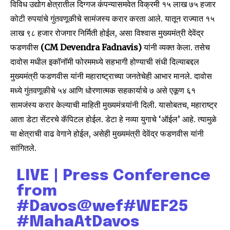
विविध उद्योग क्षेत्रातील दिग्गज कंपन्यासमवेत विक्रमी १५ लाख ७५ हजार
कोटी रुपयांचे गुंतवणूकीचे सामंजस्य करार करता आले. यातून राज्यात १५
लाख ९८ हजार रोजगार निर्मिती होईल, असा विश्वास मुख्यमंत्री देवेंद्र
फडणवीस
(CM Devendra Fadnavis)
यांनी व्यक्त केला. तसेच
दावोस मधील इकॉनॉमी फोरममध्ये सहभागी होण्याची संधी दिल्याबद्दल
मुख्यमंत्री फडणवीस यांनी महाराष्ट्राच्या जनतेचेही आभार मानले. दावोस
मध्ये गुंतवणूकीचे ५४ आणि धोरणात्मक सहकार्याचे ७ असे एकूण ६१
सामजंस्य करार केल्याची माहिती मुख्यमंत्र्यांनी दिली. यासोबतच, महाराष्ट्र
आता डेटा सेंटरचे कॅपिटल होईल. डेटा हे नव्या युगाचे ‘ऑईल’ आहे. त्यामुळे
या क्षेत्राची वाढ वेगाने होईल, असेही मुख्यमंत्री देवेंद्र फडणवीस यांनी
सांगितले.
LIVE | Press Conference
from
#Davos
@wef
#WEF25
#MahaAtDavos