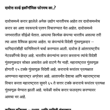
safe with us.
दावोस वर्ल्ड इकॉनॉमिक फोरमच का..?
दावोसमध्ये करार झालेले अनेक उद्योग भारतीयच आहेत तर दावोसमध्येच
करार का अशा स्वरूपाचे प्रश्न विचारण्यात येत आहेत. दावोसमध्ये
जगभरातील सीईओ येतात. आपल्या कित्येक कंपन्या भारतीय असल्या तरी
SUBSCRIBE
त्या आता वैश्विक झाल्या आहेत. या कंपन्यांचे विदेशी गुंतवणूकदार –
I've read and accept the
Privacy Policy
.
भागिदारांशीही यानिमित्ताने चर्चा करण्यात आली. दावोस हे आंतरराष्ट्रीय
नेटवर्कींगचे केंद्र आहे. भारतीय कंपन्यांना करार करताना त्यांचे विदेशी
गुंतवणुकदार सोबत असावेत असे वाटणे गैर नाही. महाराष्ट्रात गुंतवणूक
होणारी ९५ टक्के गुंतवणूक विदेशी आहे. कराराचे रूपांतर प्रत्यक्षात
6,300
32,111
75
Fans
Followers
Followers
आणण्यात महाराष्ट्र अग्रेसर आहे. आतापर्यंत देशाचा आणि महाराष्ट्राचा
विचार करता महाराष्ट्रात सुमारे ६५ ते सत्तर टक्के कराराचे रूपांतर प्रत्यक्ष
गुंतवणूक येण्यात झाली आहे. यावेळी सर्वच करार फलद्रुप करण्यावर
आमचा भर आहे.