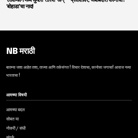
‘लोकभवन’मध्ये घुमला ‘तारपा’ अन्
प्रवाशांवर, जबाबदारी कोणाची?
‘बोहाडा’चा नाद!
NB मराठी
बातम्या जशा आहेत तशा, ताज्या आणि तर्कसंगत ! विचार देशाचा, कानोसा जगाचा! आवाज नव्या
भारताचा !
आमच्या विषयी
आमच्या बद्दल
सोबत या
नोकरी / संधी
संपर्क