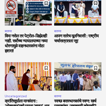
बातम्या
बातम्या
विमा नसेल तर पेट्रोल-डिझेलही
आपण सारेच मूलनिवासी : राष्ट्रीय
नाही. सर्वोच्च न्यायालयाच्या नव्या
चर्चासत्रातला सूर
धोरणामुळे वाहनधारकांना मोठा
इशारा!
Uncategorized
बातम्या
क्रांतिसूर्याला मानवंदना :
स्वच्छ बसस्थानकांचे स्वप्न: खर्च