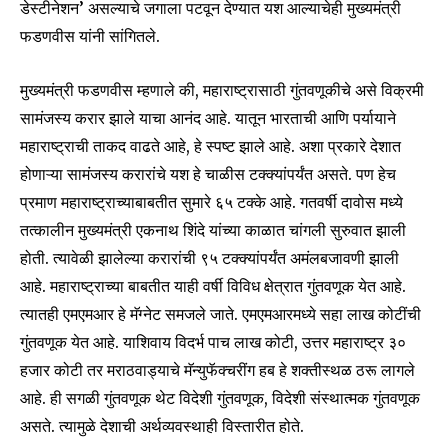
डेस्टीनेशन’ असल्याचे जगाला पटवून देण्यात यश आल्याचेही मुख्यमंत्री
फडणवीस यांनी सांगितले.
मुख्यमंत्री फडणवीस म्हणाले की, महाराष्ट्रासाठी गुंतवणूकीचे असे विक्रमी
सामंजस्य करार झाले याचा आनंद आहे. यातून भारताची आणि पर्यायाने
महाराष्ट्राची ताकद वाढते आहे, हे स्पष्ट झाले आहे. अशा प्रकारे देशात
होणाऱ्या सामंजस्य करारांचे यश हे चाळीस टक्क्यांपर्यंत असते. पण हेच
प्रमाण महाराष्ट्राच्याबाबतीत सुमारे ६५ टक्के आहे. गतवर्षी दावोस मध्ये
तत्कालीन मुख्यमंत्री एकनाथ शिंदे यांच्या काळात चांगली सुरुवात झाली
होती. त्यावेळी झालेल्या करारांची ९५ टक्क्यांपर्यंत अमंलबजावणी झाली
आहे. महाराष्ट्राच्या बाबतीत याही वर्षी विविध क्षेत्रात गुंतवणूक येत आहे.
Join our community of
त्यातही एमएमआर हे मॅग्नेट समजले जाते. एमएमआरमध्ये सहा लाख कोटींची
SUBSCRIBERS and be part of the
गुंतवणूक येत आहे. याशिवाय विदर्भ पाच लाख कोटी, उत्तर महाराष्ट्र ३०
conversation.
हजार कोटी तर मराठवाड्याचे मॅन्युफॅक्चरींग हब हे शक्तीस्थळ ठरू लागले
आहे. ही सगळी गुंतवणूक थेट विदेशी गुंतवणूक, विदेशी संस्थात्मक गुंतवणूक
To subscribe, simply enter your email address on our website
or click the subscribe button below. Don't worry, we respect
असते. त्यामुळे देशाची अर्थव्यवस्थाही विस्तारीत होते.
your privacy and won't spam your inbox. Your information is