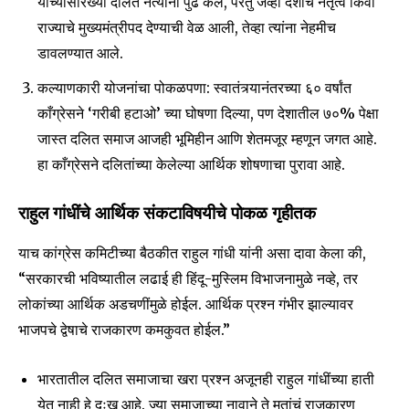
यांच्यासारख्या दलित नेत्यांना पुढे केले, परंतु जेव्हा देशाचे नेतृत्व किंवा
राज्याचे मुख्यमंत्रीपद देण्याची वेळ आली, तेव्हा त्यांना नेहमीच
डावलण्यात आले.
कल्याणकारी योजनांचा पोकळपणा: स्वातंत्र्यानंतरच्या ६० वर्षांत
काँग्रेसने ‘गरीबी हटाओ’ च्या घोषणा दिल्या, पण देशातील ७०% पेक्षा
जास्त दलित समाज आजही भूमिहीन आणि शेतमजूर म्हणून जगत आहे.
हा काँग्रेसने दलितांच्या केलेल्या आर्थिक शोषणाचा पुरावा आहे.
राहुल गांधींचे आर्थिक संकटाविषयीचे पोकळ गृहीतक
याच कांग्रेस कमिटीच्या बैठकीत राहुल गांधी यांनी असा दावा केला की,
“सरकारची भविष्यातील लढाई ही हिंदू-मुस्लिम विभाजनामुळे नव्हे, तर
लोकांच्या आर्थिक अडचणींमुळे होईल. आर्थिक प्रश्न गंभीर झाल्यावर
भाजपचे द्वेषाचे राजकारण कमकुवत होईल.”
भारतातील दलित समाजाचा खरा प्रश्न अजूनही राहुल गांधींच्या हाती
येत नाही हे दुःख आहे. ज्या समाजाच्या नावाने ते मतांचं राजकारण