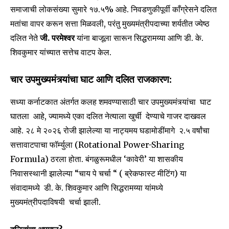
समाजाची लोकसंख्या सुमारे १७.५% आहे. निवडणुकीपूर्वी काँग्रेसने दलित
मतांचा वापर करून सत्ता मिळवली, परंतु मुख्यमंत्रीपदाच्या शर्यतीत ज्येष्ठ
I've read and accept the
Privacy Policy
.
दलित नेते
जी. परमेश्वर
यांना बाजूला सारून सिद्धरामय्या आणि डी. के.
शिवकुमार यांच्यात सत्तेच वाटप केल.
6,300
32,111
75
चार उपमुख्यमंत्र्यांचा घाट आणि दलित राजकारण:
Fans
Followers
Followers
सध्या कर्नाटकात अंतर्गत कलह शमवण्यासाठी चार उपमुख्यमंत्र्यांचा घाट
घातला आहे, ज्यामध्ये एका दलित नेत्याला खुर्ची देण्याचे गाजर दाखवल
आहे. २८ मे २०२६ रोजी झालेल्या या नाट्यमय घडामोडींमागे २.५ वर्षांचा
सत्तावाटपाचा फॉर्म्युला (Rotational Power-Sharing
Formula) ठरला होता. बंगळुरूमधील ‘कावेरी’ या शासकीय
निवासस्थानी झालेल्या “चाय पे चर्चा “ ( ब्रेकफास्ट मीटिंग) या
संवादामध्ये डी. के. शिवकुमार आणि सिद्धरामय्या यांमध्ये
मुख्यमंत्रीपदाविषयी चर्चा झाली.