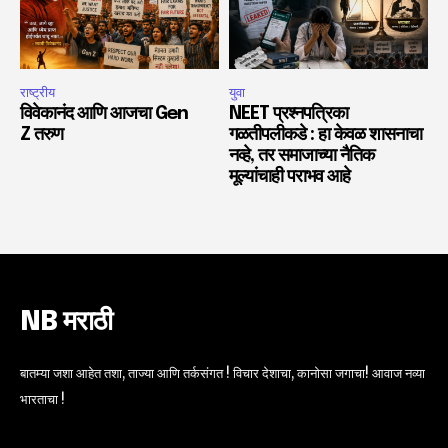
राष्ट्रीय
युवा
विवेकानंद आणि आजचा Gen
NEET प्रश्नपत्रिका
Z तरुण
गळतीपलीकडे : हा केवळ शासनाचा
नव्हे, तर समाजाच्या नैतिक
मूल्यांचाही पराभव आहे
NB मराठी
बातम्या जशा आहेत तशा, ताज्या आणि तर्कसंगत ! विचार देशाचा, कानोसा जगाचा! आवाज नव्या
भारताचा !