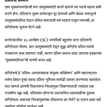
दलितांचा अपमान?
एका मुख्यमंत्र्याऐवजी चार उपमुख्यमंत्री करणे म्हणजे त्या पदाचे महत्त्व कमी
करणे होय. दलितांना मुख्य सत्तेपासून दूर ठेवायचे आणि केवळ नावापुरते
उपमुख्यमंत्रीपद देऊन दलित समाजाची मते पदरात पाडून घ्यायची, हा
काँग्रेसचा जुनाच पॅटर्न आहे.
कर्नाटकातील ३६ आरक्षित (SC) जागांपैकी बहुतांश जागा दलितांनी
काँग्रेसला दिल्या. चार उपमुख्यमंत्री ठेवून सुद्धा काँग्रेस दलित मतांचे
राजकारण करू शकणार नाही, कारण दलित समाज आता आपल्या हक्काच्या
‘मुख्यमंत्रीपदा’ची मागणी करत आहे.
काँग्रेसचे हे ‘दलित-अल्पसंख्याक संयुक्त अधिवेशन’ आणि महाराष्ट्रात
तसेच देशात पुन्हा एकदा दलित-मुस्लिम मतपेढी एकत्र करण्याचा घातलेला
घाट म्हणजे आगामी विधानसभा निवडणुका जिंकण्यासाठी रचलेला एक
राजकीय व्यूह आहे. दलितांवर होणाऱ्या तथाकथित दडपशाहीचा पुळका
काँग्रेसला अचानक निवडणुकांच्या तोंडावरच का येतो? हा प्रश्न आता सर्व
जनतेला सोयीचा झालेला आहे.