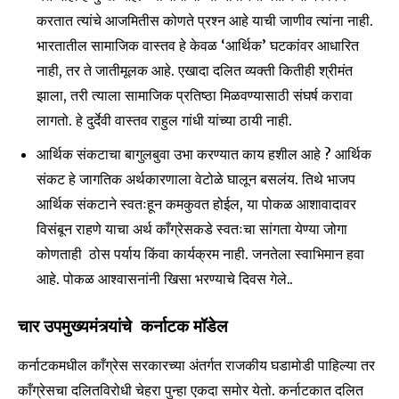
करतात त्यांचे आजमितीस कोणते प्रश्न आहे याची जाणीव त्यांना नाही.
भारतातील सामाजिक वास्तव हे केवळ ‘आर्थिक’ घटकांवर आधारित
नाही, तर ते जातीमूलक आहे. एखादा दलित व्यक्ती कितीही श्रीमंत
झाला, तरी त्याला सामाजिक प्रतिष्ठा मिळवण्यासाठी संघर्ष करावा
लागतो. हे दुर्देवी वास्तव राहुल गांधी यांच्या ठायी नाही.
Join our community of
आर्थिक संकटाचा बागुलबुवा उभा करण्यात काय हशील आहे ? आर्थिक
SUBSCRIBERS and be part of the
संकट हे जागतिक अर्थकारणाला वेटोळे घालून बसलंय. तिथे भाजप
conversation.
आर्थिक संकटाने स्वतःहून कमकुवत होईल, या पोकळ आशावादावर
To subscribe, simply enter your email address on our website
विसंबून राहणे याचा अर्थ काँग्रेसकडे स्वतःचा सांगता येण्या जोगा
or click the subscribe button below. Don't worry, we respect
कोणताही ठोस पर्याय किंवा कार्यक्रम नाही. जनतेला स्वाभिमान हवा
your privacy and won't spam your inbox. Your information is
safe with us.
आहे. पोकळ आश्वासनांनी खिसा भरण्याचे दिवस गेले..
चार उपमुख्यमंत्र्यांचे कर्नाटक मॉडेल
कर्नाटकमधील काँग्रेस सरकारच्या अंतर्गत राजकीय घडामोडी पाहिल्या तर
काँग्रेसचा दलितविरोधी चेहरा पुन्हा एकदा समोर येतो. कर्नाटकात दलित
SUBSCRIBE