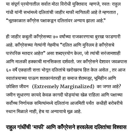
या संपूर्ण प्रयोगातील सर्वात मोठा विरोधी युक्तिवाद म्हणजे, स्वतः राहुल
गांधी यांनी सभांमध्ये दलितांची जाहीर माफी मागितली आहे ते म्हणतात ,
“भूतकाळात काँग्रेस पक्षाकडून दलितांवर अन्याय झाला आहे.”
ही जाहीर कबुली काँग्रेसच्या ७० वर्षांच्या राजकारणाचा बुरखा फाडणारी
आहे. काँग्रेसच्या नेत्यांनी नेहमीच “दलित आणि मुस्लिम हे काँग्रेसचे
पारंपरिक मतदार आहेत” असा शब्दप्रयोग केला, जो त्यांची सरंजामशाही
आणि मालकी हक्काची मानसिकता दर्शवतो. जर काँग्रेसने देशावर जवळपास
६० वर्षे एकहाती सत्ता भोगून दलितांचे खरोखरच हित केल असेल , तर आज
स्वातंत्र्याच्या पाऊण शतकानंतरही हा समाज शेतमजूर, भूमिहीन आणि
उपेक्षित जीवन (Extremely Marginalized) का जगत आहे?
जमीन सुधारणा कायदे केवळ कागदी घोड्यांचा खेळ राहिला आणि पक्षाच्या
सर्वोच्च निर्णायक समित्यांमध्ये दलितांना आजमिती पर्यंत कधीही बरोबरीचे
स्थान मिळाले नाही, हेच या अन्यायाचे मूळ आहे.
राहुल गांधींची ‘माफी’ आणि काँग्रेसने हरवलेला दलितांचा विश्वास