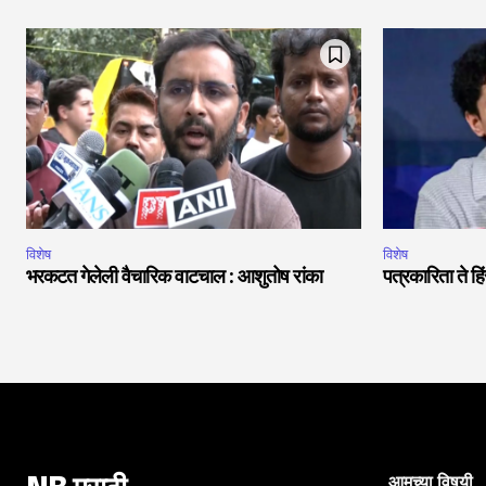
विशेष
विशेष
भरकटत गेलेली वैचारिक वाटचाल : आशुतोष रांका
पत्रकारिता ते 
आमच्या विषयी