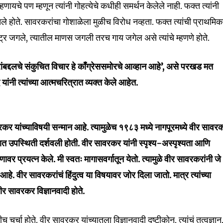
I've read and a
यचे पण म्हणून त्यांनी गोहत्येचे कधीही समर्थन केलेले नाही. फक्त त्यांनी
mation is safe with us.
तले होते. सावरकरांचा गोशाळेला मुळीच विरोध नव्हता. फक्त त्यांची प्राथमि
्ट्र जगले, त्यातील माणस जगली तरच गाय जगेल असे त्यांचे म्हणणे होते.
ांबद्दलचे संकुचित विचार हे काँग्रेससमोरचे आव्हान आहे’, असे परखड मत
32,111
दे यांनी त्यांच्या आत्मचरित्रात व्यक्त केले आहेत.
Followers
वरकर यांच्याविषयी सन्मान आहे. त्यामुळेच १९८३ मध्ये नागपूरमध्ये वीर सावर
रमात उपस्थिती दर्शवली होती. वीर सावरकर यांनी स्पृश्य-अस्पृश्यता आणि
वर प्रयत्न केले. मी स्वतः मागासवर्गातून येतो. त्यामुळे वीर सावरकरांनी जे
 आहे. वीर सावरकरांचं हिंदुत्व या विषयावर जोर दिला जातो. मात्र त्यांच्या
 वीर सावरकर विज्ञानवादी होते.
च चर्चा होते. वीर सावरकर यांच्यातला विज्ञानवादी दृष्टीकोन, त्यांचं तत्वज्ञान