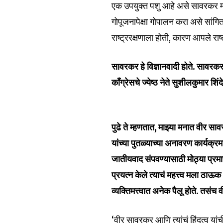
एक उपयुक्त पशु आहे असे सावरकर म्हणा
won't spam your inbox. Your infor
गोपूजनापेक्षा गोपालन करा असे सांगि
राष्ट्ररक्षणाला होती, कारण आपले राष
सावरकर हे विज्ञानवादी होते. सावरकर
6,300
काँग्रेसचे ज्येष्ठ नेते सुशीलकुमार शिं
Fans
पुढे ते म्हणतात, माझ्या मनात वीर सा
यांच्या पुतळ्याच्या अनावरण कार्यक्
जातीयवाद संपवण्यासाठी मोठ्या प्रमाणा
प्रयत्न केले त्याचं महत्त्व मला ठाऊक
व्यक्तिमत्त्वात अनेक पैलू होते. तसंच
‘वीर सावरकर आणि त्यांचं हिंदुत्व यांची