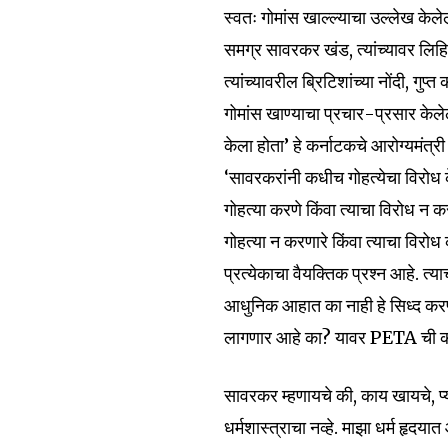
स्वतः गोमांस खाल्ल्याचा उल्लेख केले
समग्र सावरकर खंड, त्यांच्यावर लिहिल
त्यांच्यावरील ब्रिटिशांच्या नोंदी, ग
गोमांस खाण्याचा प्रचार-प्रसार केलेल
केला होता’ हे कर्नाटकचे आरोग्यमंत्री 
‘सावरकरांनी कधीच गोहत्येचा विरोध के
गोहत्या करणे किंवा त्याचा विरोध 
गोहत्या न करणारे किंवा त्याचा वि
प्रत्येकाचा वैयक्तिक प्रश्न आहे. त
Join our commu
आधुनिक आहात का नाही हे सिध्द करण्य
SUBSCRIBERS an
लागणार आहे का? यावर PETA ची क
of the conversa
सावरकर म्हणायचे की, काय खायचे, प्या
To subscribe, simply enter your e
धर्मशास्त्राचा नव्हे. माझा धर्म हृदय
the subscribe button below. Don'