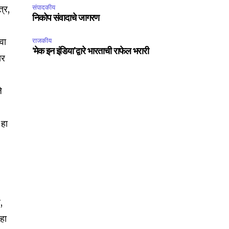
त्र,
संपादकीय
निकोप संवादाचे जागरण
ंवा
राजकीय
‘मेक इन इंडिया’द्वारे भारताची राफेल भरारी
ार
े
 हा
,
SUBSCRIBE
 हा