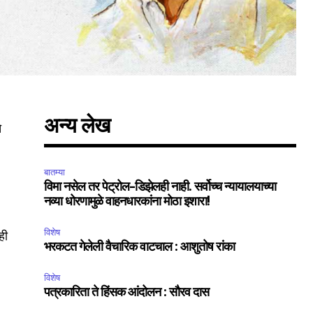
अन्य लेख
े
बातम्या
विमा नसेल तर पेट्रोल-डिझेलही नाही. सर्वोच्च न्यायालयाच्या
नव्या धोरणामुळे वाहनधारकांना मोठा इशारा!
विशेष
ही
भरकटत गेलेली वैचारिक वाटचाल : आशुतोष रांका
विशेष
पत्रकारिता ते हिंसक आंदोलन : सौरव दास