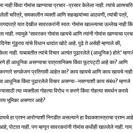
ला नाही किंवा गोमांस खाण्याचा प्रचार-प्रसार केलेला नाही. त्यांचे आत्मचरि
ेली चरित्रे, समकालीन व्यक्ती आणि सहकार्‍यांच्या आठवणी, त्यांची पत्रे,
ुप्त कागदपत्रे यात देखील सावरकरांनी स्वतः गोमांस खाल्ल्याचा उल्लेख नाही कि
ा नाही. त्यामुळे ‘सावरकर गोमांस खायचे आणि त्यांनी गोमांस खाण्याचा प्रच
दिनेश गुंडुराव यांचे विधान धादांत खोटे आहे. पुढे ते असेही म्हणाले की,
ला नाही. याबाबतीत त्यांचे विचार अत्यंत पुढारलेले (आधुनिक) होते.’ म्हणज
न करणे ही आधुनिक असण्याचा पात्रतानिकष किंवा फूटपट्टी आहे का? आणि
रोध करणारे सगळेजण प्रतिगामी आहेत का? काय खायचे आणि काय खायचे नाही
्याचा आधुनिक किंवा पुढारलेले विचार असण्या-नसण्याशी काय संबंध? म्हणजे
nity of
ासाठी त्या व्यक्तीला गोहत्या विरोध न करणे किंवा गोहत्या समर्थन करावे
d be part
ाय भूमिका असणार आहे?
tion.
यचे हा प्रश्न आरोग्याशी निगडीत असल्याने हा वैद्यकशास्त्राचा प्रश्न आहे
mail address on our website or click
ात आहे, पोटात नाही. पण म्हणून सावरकरांनी गोमांस कधीही खाल्लेले नाही. गाय
t worry, we respect your privacy and