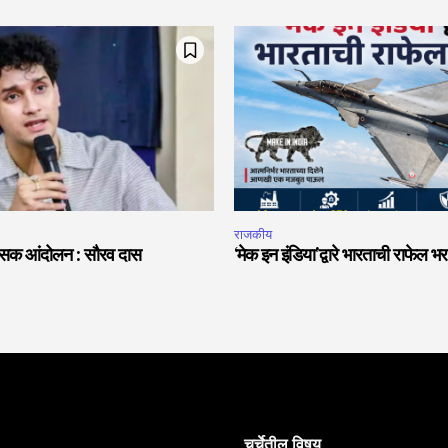
राजकीय
हिंसक आंदोलन : सौरव दास
‘मेक इन इंडिया’द्वारे भारताची राफेल भर
चर्चेतील विषय