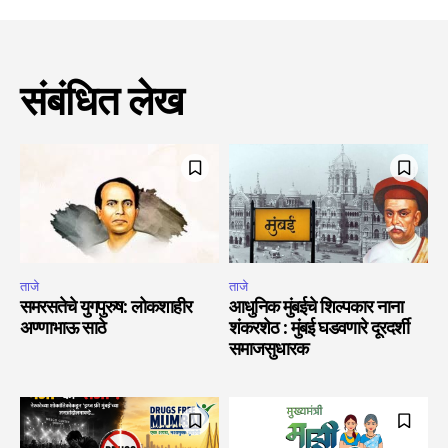
संबंधित लेख
ताजे
ताजे
समरसतेचे युगपुरुष: लोकशाहीर
आधुनिक मुंबईचे शिल्पकार नाना
अण्णाभाऊ साठे
शंकरशेठ : मुंबई घडवणारे दूरदर्शी
समाजसुधारक