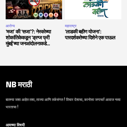
आरोग्य
महाराष्ट्र
‘मजा’ की ‘सजा’?: नेस्कोच्या
‘लाडकी बहीण योजना’:
शोकांतिकेकडून ‘ड्रग्ज फ्री
पारदर्शकतेच्या दिशेने एक पाऊल
मुंबई’च्या जनआंदोलनाकडे…
NB मराठी
बातम्या जशा आहेत तशा, ताज्या आणि तर्कसंगत ! विचार देशाचा, कानोसा जगाचा! आवाज नव्या
भारताचा !
आमच्या विषयी