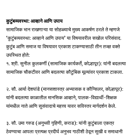
कुटुंबव्यवस्था: आव्हाने आणि उपाय
सामाजिक भान राखणाऱ्या या सोहळ्याचे मुख्य आकर्षण ठरले ते म्हणजे
‘कुटुंबव्यवस्था: आव्हाने आणि उपाय’ या विषयावरील सखोल परिसंवाद.
कुटुंब आणि समाज या विषयावर प्रकाश टाकण्यासाठी तीन तज्ज्ञ वक्ते
उपस्थित होते:
१. श्री. सुनील कुलकर्णी (सामाजिक कार्यकर्ते, कोल्हापूर): यांनी बदलत्या
सामाजिक चौकटीवर आणि बदलत्या कौटुंबिक मूल्यांवर प्रकाश टाकला.
२. सौ. आर्या देशपांडे (मानसशास्त्र अभ्यासक व कौन्सिलर, कोल्हापूर):
यांनी बदलत्या काळातील मानसिक आव्हाने, पालक-विद्यार्थी-शिक्षक
यांमधील नाते आणि सुसंवादाचे महत्त्व यावर सविस्तर मार्गदर्शन केले.
Join our community of
SUBSCRIBERS and be part of the
३. सौ. उमा गरुड (अनुभवी गृहिणी, कराड): यांनी कुटुंबाला एकत्र
conversation.
ठेवण्याचा आपला प्रत्यक्ष प्रदीर्घ अनुभव गाठीशी ठेवून सुखी व समाधानी