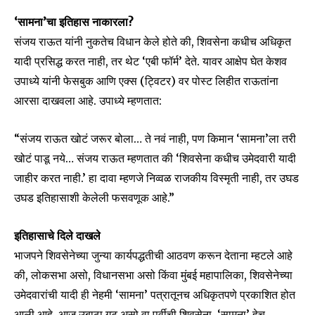
‘सामना’चा इतिहास नाकारला?
संजय राऊत यांनी नुकतेच विधान केले होते की, शिवसेना कधीच अधिकृत
यादी प्रसिद्ध करत नाही, तर थेट ‘एबी फॉर्म’ देते. यावर आक्षेप घेत केशव
उपाध्ये यांनी फेसबुक आणि एक्स (ट्विटर) वर पोस्ट लिहीत राऊतांना
आरसा दाखवला आहे. उपाध्ये म्हणतात:
“संजय राऊत खोटं जरूर बोला… ते नवं नाही, पण किमान ‘सामना’ला तरी
खोटं पाडू नये… संजय राऊत म्हणतात की ‘शिवसेना कधीच उमेदवारी यादी
जाहीर करत नाही.’ हा दावा म्हणजे निव्वळ राजकीय विस्मृती नाही, तर उघड
उघड इतिहासाशी केलेली फसवणूक आहे.”
इतिहासाचे दिले दाखले
भाजपने शिवसेनेच्या जुन्या कार्यपद्धतीची आठवण करून देताना म्हटले आहे
की, लोकसभा असो, विधानसभा असो किंवा मुंबई महापालिका, शिवसेनेच्या
उमेदवारांची यादी ही नेहमी ‘सामना’ पत्रातूनच अधिकृतपणे प्रकाशित होत
Join our community of
आली आहे. आज उबाठा गट असो वा पूर्वीची शिवसेना, ‘सामना’ हेच