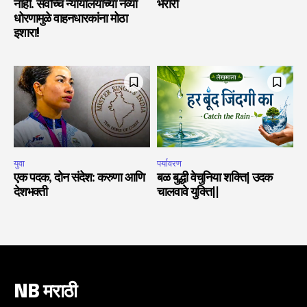
नाही. सर्वोच्च न्यायालयाच्या नव्या
भरारी
धोरणामुळे वाहनधारकांना मोठा
इशारा!
युवा
पर्यावरण
एक पदक, दोन संदेश: करुणा आणि
बळ बुद्धी वेचुनिया शक्ति| उदक
देशभक्ती
चालवावे युक्ति||
NB मराठी