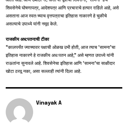
SUBSCRIBERS and be part of the
शिवसेनेचे घोषणापत्र, आदेशपत्र आणि प्रचाराचे हत्यार राहिले आहे, असे
conversation.
असताना आज स्वतःच्याच वृत्तपत्राचा इतिहास नाकारणे हे चुकीचे
To subscribe, simply enter your email address on our website
असल्याचे उपाध्ये यांनी नमूद केले.
or click the subscribe button below. Don't worry, we respect
your privacy and won't spam your inbox. Your information is
राजकीय अध:पतनाची टीका
safe with us.
“कालपर्यंत ज्याच्यावर पक्षाची ओळख उभी होती, आज त्याच ‘सामना’चा
इतिहास नाकारणे हे राजकीय अधःपतन आहे,” असे म्हणत उपाध्ये यांनी
राऊतांना सुनावले आहे. शिवसेनेचा इतिहास आणि ‘सामना’चा साक्षीदार
खोटा ठरवू नका, असा सल्लाही त्यांनी दिला आहे.
SUBSCRIBE
I've read and accept the
Privacy Policy
.
Vinayak A
6,300
32,111
75
Fans
Followers
Followers