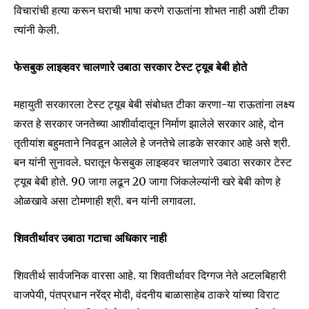
विचारांची हत्या करून घराची भाषा करणे राऊतांना शोभत नाही अशी टीका
त्यांनी केली.
फेसबुक लाइव्हवर चालणारे उबाठा सरकार टेस्ट ट्यूब बेबी होते
महायुती सरकारला टेस्ट ट्यूब बेबी संबोधत टीका करणा-या राऊतांना लक्ष्य
करत हे सरकार जनतेच्या आशीर्वादातून निर्माण झालेले सरकार आहे, दोन
तृतीयांश बहुमताने निवडून आलेले हे जनतेचे लाडके सरकार आहे असे श्री.
बन यांनी सुनावले. घरातून फेसबुक लाइव्हवर चालणारे उबाठा सरकार टेस्ट
ट्यूब बेबी होते. 90 जागा लढून 20 जागा जिंकलेल्यांनी खरे बेबी कोण हे
ओळखावे असा टोमणाही श्री. बन यांनी लगावला.
Join our community of
SUBSCRIBERS and be part of the
शिवतीर्थावर उबाठा गटाचा अधिकार नाही
conversation.
शिवतीर्थ सार्वजनिक वारसा आहे. या शिवतीर्थावर दिग्गज नेते अटलबिहारी
To subscribe, simply enter your email address on our website
or click the subscribe button below. Don't worry, we respect
वाजपेयी, पंतप्रधान नरेंद्र मोदी, वंदनीय बाळासाहेब ठाकरे यांच्या विराट
your privacy and won't spam your inbox. Your information is