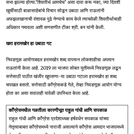
सभा झाल्या होत्या.‘शिवतीर्थ आमचेच’ असा दावा करू नका, ज्या दिवशी
safe with us.
खुर्चीसाठी बाळासाहेबांचे विचार सोडून उबाठा आणि राऊतांनी
अफझलखानाची वंशावळ पुढे नेण्याचे काम केले त्याचवेळी शिवतीर्थाचाही
अधिकार गमावला अशी सणसणीत टीका श्री. बन यांनी केली.
खरा हरामखोर हा उबाठा गट
SUBSCRIBE
निवडणूक आयोगाबद्दल हरामखोर शब्द वापरून लोकशाहीचा अपमान
I've read and accept the
Privacy Policy
.
राऊतांनी केला आहे. 2019 ला भाजपा सोबत युतीमध्ये निवडणूक लढून
सत्तेसाठी पाठीत खंजीर खुपसणा-या उबाठा गटाला हरामखोर हा शब्द
चपखल बसतो. सत्तेसाठी काँग्रेसकडे गेले, तेव्हा निवडणूक आयोग योग्य
6,300
32,111
75
होता का असा सवालही यावेळी उपस्थित केला आहे.
Fans
Followers
Followers
काँग्रेसमधील गळतीला कारणीभूत राहुल गांधी आणि सपकाळ
राहुल गांधी आणि काँग्रेस प्रदेशाध्यक्ष हर्षवर्धन सपकाळ यांच्या
नेतृत्वाबाबत काँग्रेसमध्ये नाराजी असल्याने काँग्रेस आमदार भाजपामध्ये