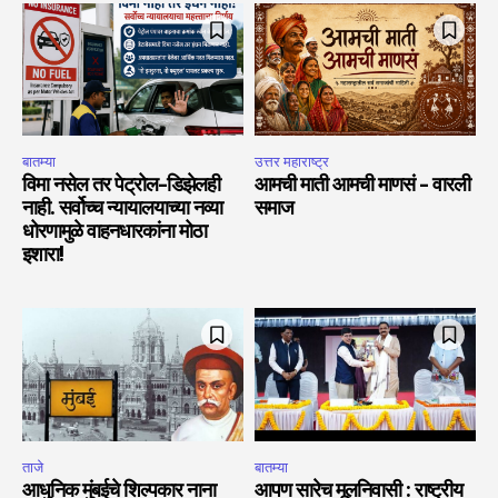
बातम्या
उत्तर महाराष्ट्र
विमा नसेल तर पेट्रोल-डिझेलही
आमची माती आमची माणसं – वारली
नाही. सर्वोच्च न्यायालयाच्या नव्या
समाज
धोरणामुळे वाहनधारकांना मोठा
इशारा!
ताजे
बातम्या
आधुनिक मुंबईचे शिल्पकार नाना
आपण सारेच मूलनिवासी : राष्ट्रीय