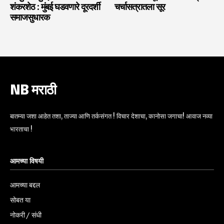
शंकरशेठ : मुंबई घडवणारे दूरदर्शी
चर्चासत्रातला सूर
समाजसुधारक
NB मराठी
बातम्या जशा आहेत तशा, ताज्या आणि तर्कसंगत ! विचार देशाचा, कानोसा जगाचा! आवाज नव्या
भारताचा !
आमच्या विषयी
आमच्या बद्दल
सोबत या
नोकरी / संधी