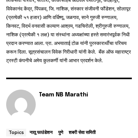
लोकसेवा परिवार, सातारा, काकासाहेब आठवले वसतिगृह, कोल्हापूर,
विवेकानंद केंद्र, पिंपळद, जि. नाशिक, संस्कार संजीवनी फौंडेशन, सोलापूर
I've read and accept the
Privacy Policy
.
(प्रत्येकी ५१ हजार) आणि वर्धिष्णू, जळगाव, साने गुरुजी रुग्णालय,
किनवट, विदर्भ वनवासी कल्याण आश्रम, गडचिरोली, श्रीगुरुजी रुग्णालय,
नाशिक (प्रत्येकी १ लक्ष) या संस्थांना अध्यक्षांच्या हस्ते समारंभपूर्वक निधी
6,300
32,111
75
प्रदान करण्यात आला. प्रा. अभयाताई टोळ यांनी पुरस्कारार्थींचा परिचय
Fans
Followers
Followers
करून दिला. सूत्रसंचालन विवेक गिरीधारी यांनी केले. बँक ऑफ महाराष्ट्र
ट्रस्टी कंपनीचे अमेय कुलकर्णी यांनी आभार प्रदर्शन केले.
Team NB Marathi
नातू फाउंडेशन
पुणे
शबरी सेवा समिती
Topics