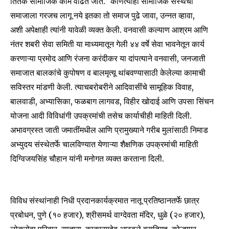
तितके सामाजिक काम वाढत जाते.” कोणत्याही सामाजिक संस्थेची
समाजाला गरजच लागू नये इतका तो समाज पुढे जावा, उन्नत व्हावा,
अशी अपेक्षाही त्यांनी यावेळी व्यक्त केली. वनवासी कल्याण आश्रम आणि
नंतर शबरी सेवा समिती या माध्यमातून गेली ४४ वर्षे सेवा भावनेतून कार्य
करणाऱ्या प्रमोद आणि रंजना करंदीकर या दांपत्याने वनवासी, जनजाती
समाजात बालकांचे कुपोषण व बालमृत्यू थांबवण्यासाठी केलेल्या कामाची
Join our community of
सविस्तर मांडणी केली. त्याचबरोबरीने आदिवासींचे सामूहिक विवाह,
SUBSCRIBERS and be part of the
बालवाडी, अभ्यासिका, फळबाग लागवड, विहीर खोदाई आणि उपसा सिंचन
conversation.
योजना आदी विविधांगी उपक्रमांची तसेच कार्याचीही माहिती दिली.
To subscribe, simply enter your email address on our website
अभावग्रस्त जाती जमातींमधील आणि प्रामुख्याने गरीब मुलांसाठी निमाड
or click the subscribe button below. Don't worry, we respect
अभ्युदय संस्थेतर्फे चालविण्यात येणाऱ्या शैक्षणिक उपक्रमांची माहिती
your privacy and won't spam your inbox. Your information is
दिग्विजयसिंह चौहान यांनी मनोगत व्यक्त करताना दिली.
safe with us.
विविध संस्थांनाही निधी प्रदानकार्यक्रमात नातू प्रतिष्ठानतर्फे छात्र
प्रबोधन, पुणे (१० हजार), श्रीसमर्थ वाग्देवता मंदिर, धुळे (२० हजार),
SUBSCRIBE