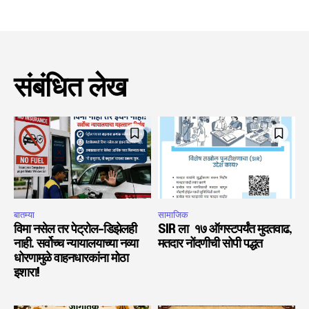
संबंधित लेख
बातम्या
सामाजिक
विमा नसेल तर पेट्रोल-डिझेलही
SIR ला १७ ऑगस्टपर्यंत मुदतवाढ,
नाही. सर्वोच्च न्यायालयाच्या नव्या
मतदार नोंदणीची सोपी पद्धत
धोरणामुळे वाहनधारकांना मोठा
इशारा!