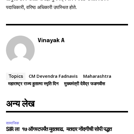
पदाधिकारी, वरिष्ठ अधिकारी उपस्थित होते.
SUBSCRIBE
Vinayak A
I've read and accept the
Privacy Policy
.
CM Devendra Fadnavis
Maharashtra
Topics
6,300
32,111
75
Fans
Followers
Followers
महाराष्ट्र राज्य हुतात्मा स्मृति दिन
मुख्यमंत्री देवेंद्र फडणवीस
अन्य लेख
सामाजिक
SIR ला १७ ऑगस्टपर्यंत मुदतवाढ, मतदार नोंदणीची सोपी पद्धत