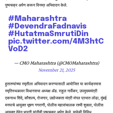
पुष्पचक्र अर्पण करून विनम्र अभिवादन केले.
#Maharashtra
#DevendraFadnavis
#HutatmaSmrutiDin
pic.twitter.com/4M3htC
VoD2
— CMO Maharashtra (@CMOMaharashtra)
Join our community of
November 21, 2025
SUBSCRIBERS and be part of the
conversation.
हुतात्म्यांच्या स्मृतीला अभिवादन करण्यासाठी आयोजित या कार्यक्रमास
स्मृतिस्थळावर विधानसभा अध्यक्ष ॲड. राहुल नार्वेकर, उपमुख्यमंत्री
To subscribe, simply enter your email address on our website
एकनाथ शिंदे, कौशल्य, रोजगार, उद्योजकता मंत्री मंगल प्रभात लोढा, मुंबई
or click the subscribe button below. Don't worry, we respect
your privacy and won't spam your inbox. Your information is
मनपाचे आयुक्त भूषण गगराणी, पोलीस महासंचालक रश्मी शुक्ला, पोलीस
safe with us.
आयुक्त देवेन भारती यांनीही पुष्पचक्र अर्पण केले. यावेळी विविध