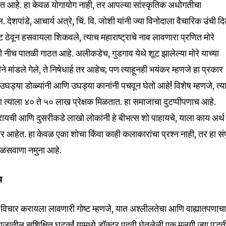
जत आहे. हा केवळ योगायोग नाही, तर आपल्या सांस्कृतिक अधोगतीचा
ेशपांडे, आचार्य अत्रे, चिं. वि. जोशी यांनी ज्या विनोदाला वैचारिक उंची दि
ठेवून हसवायला शिकवले, त्याच महाराष्ट्राचे नाव लावणारा प्रणित मोरे
 नीच पातळी गाठत आहे. अलीकडेच, गुडगाव येथे शूट झालेल्या मोरे याच्या
तीने मांडले गेले, ते निषेधार्ह तर आहेच; पण त्याहूनही भयंकर म्हणजे हा प्रकार
ड्या डोळ्यांनी आणि उघड्या कानांनी पचवून घेतो आहे! विशेष म्हणजे, त्या
्हा त्याला ४० ते ५० लाख प्रेक्षक मिळतात. हा समाजाचा दुटप्पीपणाच आहे.
ायची आणि दुसरीकडे लाखो लोकांनी हे बीभत्स शो पाहायचे, याला काय अर्थ
आहेत. हा केवळ एका शोचा किंवा काही कलाकारांचा प्रश्न नाही, तर हा संपू
िळसवाणा नमुना आहे.
च
विचार करायला लावणारी गोष्ट म्हणजे, यात अश्लीलतेचा आणि वाह्यातपणाच
ील सुशिक्षित घटक! यामध्ये डॉक्टर पदवी घेतलेली एक मुलगी ज्या पद्धती