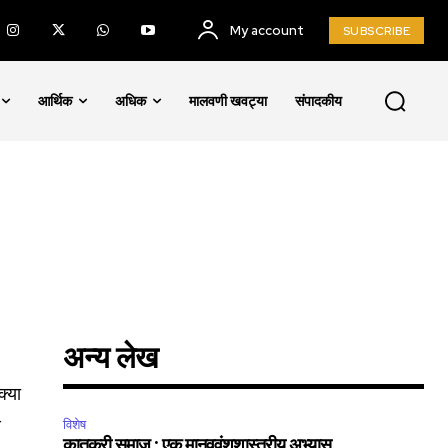
My account
SUBSCRIBE
आर्थिक
अधिक
मालवणी खवट्या
संपादकीय
अन्य लेख
क्या
ि
विशेष
कातकरी समाज : एक मानववंशशास्त्रीय अभ्यास