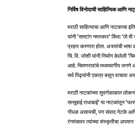
the subscribe button below. Don'
won't spam your inbox. Your infor
निर्विष विनोदाची साहित्यिक आणि नाट
मराठी साहित्याचा आणि नाटकाचा इतिह
यांनी ‘साष्टांग नमस्कार’ किंवा ‘तो 
प्रहार करणारा होता. अत्र्यांची भ
6,300
Fans
चिं. वि. जोशी यांनी निर्माण केलेल
आहे. चिमणरावांचे मध्यमवर्गीय जगणे 
सर्व पिढ्यांनी एकत्र बसून वाचावा अ
मराठी नाटकांच्या सुवर्णकाळात लोकनाट
सासूबाई राधाबाई’ या नाटकांतून ‘फा
गोंधळ असायची, पण संवाद नेटके आणि 
रंगमंचावर त्यांच्या संस्कृतीचा अपम