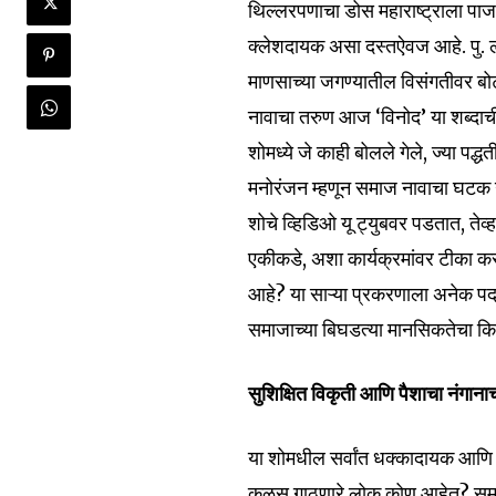
थिल्लरपणाचा डोस महाराष्ट्राला पा
क्लेशदायक असा दस्तऐवज आहे. पु. ल. द
माणसाच्या जगण्यातील विसंगतीवर बोट 
नावाचा तरुण आज ‘विनोद’ या शब्दाची
शोमध्ये जे काही बोलले गेले, ज्या पद्ध
मनोरंजन म्हणून समाज नावाचा घटक उघ
शोचे व्हिडिओ यू ट्युबवर पडतात, तेव
एकीकडे, अशा कार्यक्रमांवर टीका कर
आहे? या साऱ्या प्रकरणाला अनेक पदर 
समाजाच्या बिघडत्या मानसिकतेचा क
सुशिक्षित विकृती आणि पैशाचा नंगाना
या शोमधील सर्वांत धक्कादायक आणि 
कळस गाठणारे लोक कोण आहेत? समाजात