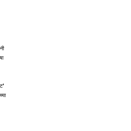
ंनी
षा
ऊट’
च्या
SUBSCRIBE