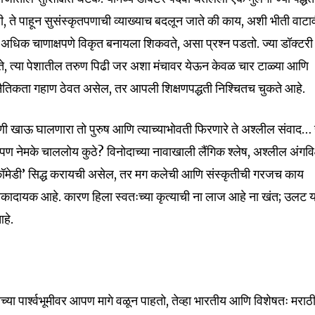
, ते पाहून सुसंस्कृतपणाची व्याख्याच बदलून जाते की काय, अशी भीती वाटाव
 अधिक चाणाक्षपणे विकृत बनायला शिकवते, असा प्रश्न पडतो. ज्या डॉक्टरी
ते, त्या पेशातील तरुण पिढी जर अशा मंचावर येऊन केवळ चार टाळ्या आणि
 नैतिकता गहाण ठेवत असेल, तर आपली शिक्षणपद्धती निश्चितच चुकते आहे.
याणी खाऊ घालणारा तो पुरुष आणि त्याच्याभोवती फिरणारे ते अश्लील संवाद… 
ण नेमके चाललोय कुठे? विनोदाच्या नावाखाली लैंगिक श्लेष, अश्लील अंगविक्
मेडी’ सिद्ध करायची असेल, तर मग कलेची आणि संस्कृतीची गरजच काय
ोकादायक आहे. कारण हिला स्वतःच्या कृत्याची ना लाज आहे ना खंत; उलट य
हे.
्या पार्श्वभूमीवर आपण मागे वळून पाहतो, तेव्हा भारतीय आणि विशेषतः मराठ