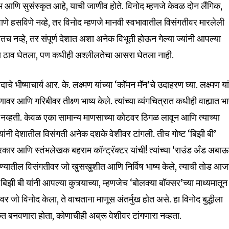
भ आणि सुसंस्कृत आहे, याची जाणीव होते. विनोद म्हणजे केवळ दोन लैंगिक,
वाणे हसविणे नव्हे, तर विनोद म्हणजे मानवी स्वभावातील विसंगतीवर मारलेली
तच नव्हे, तर संपूर्ण देशात अशा अनेक विभूती होऊन गेल्या ज्यांनी आपल्या
ा ठाव घेतला, पण कधीही अश्लीलतेचा आसरा घेतला नाही.
े भीष्माचार्य आर. के. लक्ष्मण यांच्या ‘कॉमन मॅन’चे उदाहरण घ्या. लक्ष्मण या
णि गरिबीवर तीक्ष्ण भाष्य केले. त्यांच्या व्यंगचित्रात कधीही वाह्यात भा
नव्हती. केवळ एका सामान्य माणसाच्या कोटवर ठिगळ लावून आणि त्याच्या
्यांनी देशातील विसंगती अनेक दशके वेशीवर टांगली. तीच गोष्ट ‘बिझी बी’
ार आणि स्तंभलेखक बहराम कॉन्ट्रॅक्टर यांची! त्यांच्या ‘राउंड अँड अबा
nity of
 जगण्यातील विसंगतीवर जो खुसखुशीत आणि निर्विष भाष्य केले, त्याची तोड आज
d be part
ी बी यांनी आपल्या कुत्र्याच्या, म्हणजेच ‘बोलक्या बॉक्सर’च्या माध्यमातून
tion.
र जो विनोद केला, ते वाचताना माणूस अंतर्मुख होत असे. हा विनोद बुद्धीला
ृत बनवणारा होता, कोणाचीही अब्रू वेशीवर टांगणारा नव्हता.
mail address on our website or click