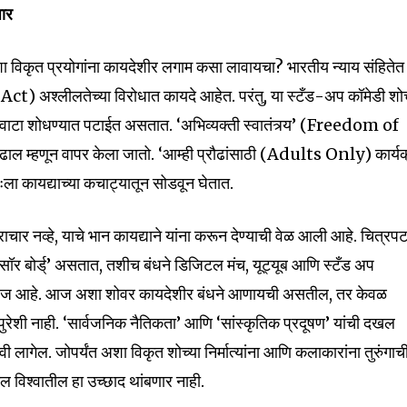
जार
शा विकृत प्रयोगांना कायदेशीर लगाम कसा लावायचा? भारतीय न्याय संहितेत
T Act) अश्लीलतेच्या विरोधात कायदे आहेत. परंतु, या स्टँड-अप कॉमेडी शो
पळवाटा शोधण्यात पटाईत असतात. ‘अभिव्यक्ती स्वातंत्र्य’ (Freedom of
ाल म्हणून वापर केला जातो. ‘आम्ही प्रौढांसाठी (Adults Only) कार्य
ःला कायद्याच्या कचाट्यातून सोडवून घेतात.
स्वैराचार नव्हे, याचे भान कायद्याने यांना करून देण्याची वेळ आली आहे. चित्रप
न्सॉर बोर्ड्’ असतात, तशीच बंधने डिजिटल मंच, यूट्यूब आणि स्टँड अप
त गरज आहे. आज अशा शोवर कायदेशीर बंधने आणायची असतील, तर केवळ
ा पुरेशी नाही. ‘सार्वजनिक नैतिकता’ आणि ‘सांस्कृतिक प्रदूषण’ यांची दखल
लागेल. जोपर्यंत अशा विकृत शोच्या निर्मात्यांना आणि कलाकारांना तुरुंगाच
ल विश्वातील हा उच्छाद थांबणार नाही.