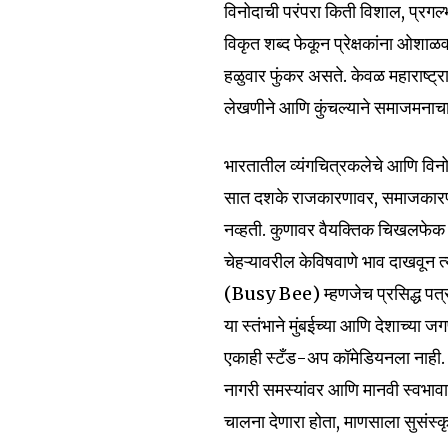
विनोदाची परंपरा किती विशाल, प्रगल्
विकृत शब्द फेकून प्रेक्षकांना ओशाळ
हळुवार फुंकर असते. केवळ महाराष्ट्रा
लेखणीने आणि कुंचल्याने समाजमनाच
भारतातील व्यंगचित्रकलेचे आणि विनोदाच
सात दशके राजकारणावर, समाजकारणावर आ
नव्हती. कुणावर वैयक्तिक चिखलफेक 
चेहऱ्यावरील केविषवाणे भाव दाखवून त
(Busy Bee) म्हणजेच प्रसिद्ध पत्रक
Join our commu
या स्तंभाने मुंबईच्या आणि देशाच्या
SUBSCRIBERS an
एकाही स्टँड-अप कॉमेडियनला नाही. बिझ
of the conversa
नागरी समस्यांवर आणि मानवी स्वभावाव
चालना देणारा होता, माणसाला सुसंस्क
To subscribe, simply enter your e