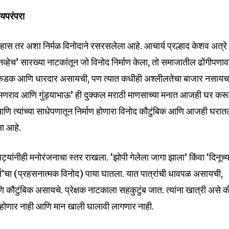
t worry, we respect your privacy and
I've read and a
mation is safe with us.
्यपरंपरा
ास तर अशा निर्मळ विनोदाने रसरसलेला आहे. आचार्य प्रल्हाद केशव अत्रे
मी नव्हेच’ सारख्या नाटकांतून जो विनोद निर्माण केला, तो समाजातील ढोंगीपणा
ाषा कडक आणि धारदार असायची, पण त्यात कधीही अश्लीलतेचा बाजार नसायच
32,111
Followers
ी ‘चिमणराव आणि गुंड्याभाऊ’ ही दुक्कल मराठी माणसाच्या मनात आजही घर कर
आणि त्यांच्या साधेपणातून निर्माण होणारा विनोद कौटुंबिक आणि आजही घरातल
सा आहे.
्यांनीही मनोरंजनाचा स्तर राखला. ‘झोपी गेलेला जागा झाला’ किंवा ‘दिनूच्य
र्स’चा (प्रहसनात्मक विनोद) पाया घातला. यात पात्रांची धावपळ असायची,
कौटुंबिक असायचे. प्रेक्षक नाटकाला सहकुटुंब जात. त्यांना खात्री असे क
ान होणार नाही आणि मान खाली घालावी लागणार नाही.