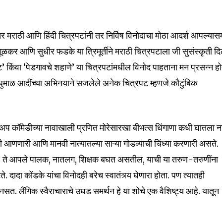
र मराठी आणि हिंदी चित्रपटांनी तर निर्विष विनोदाचा मोठा आदर्श आपल्यास
गूळकर आणि सुधीर फडके या त्रिमूर्तीने मराठी चित्रपटाला जी सुसंस्कृती दि
 किंवा ‘पेडगावचे शहाणे’ या चित्रपटांमधील विनोद पाहताना मन प्रसन्न हो
ाळ आदींच्या अभिनयाने सजलेले अनेक चित्रपट म्हणजे कौटुंबिक
ड अप कॉमेडीच्या नावाखाली प्रणित मोरेसारखा बीभत्स धिंगाणा कधी घातला न
ारी आणणारी आणि मानवी नात्यातल्या साऱ्या गोडव्याची चिंध्या करणारी असते.
, ते आपले पालक, नातलग, शिक्षक बघत असतील, याची या तरुण-तरुणींना
दादा कोंडके यांचा विनोदही बरेच स्वातंत्र्य घेणारा होता. पण त्यातही
त. लैंगिक स्वैराचाराचे उघड समर्थन हे या शोचे एक वैशिष्ट्य आहे. यातून