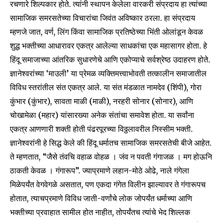
रचणारे शिल्पकार होते. त्यांनी स्थापन केलेला वारकरी संप्रदाय हा त्यांच्या
सामाजिक समरसतेच्या विचारांचा जिवंत अविष्कार ठरला. हा संप्रदाय
म्हणजे जात, वर्ण, लिंग किंवा सामाजिक प्रतिष्ठेच्या भिंती ओलांडून केवळ
6,300
32,111
75
शुद्ध भक्तीच्या आधारावर एकत्र आलेल्या साधकांचा एक महासागर होता. हे
Fans
Followers
Followers
हिंदू समाजाच्या आंतरिक सुधारणेचे आणि एकोप्याचे सर्वश्रेष्ठ उदाहरण होते.
ज्ञानेश्वरांच्या ‘माउली’ या प्रेमळ व्यक्तिमत्त्वाभोवती तत्कालीन समाजातील
विविध स्तरांतील संत एकत्र आले. या संत मंडळात नामदेव (शिंपी), गोरा
कुंभार (कुंभार), सावता माळी (माळी), नरहरी सोनार (सोनार), आणि
चोखामेळा (महार) यांसारख्या अनेक संतांचा समावेश होता. या सर्वांना
एकत्र आणणारी शक्ती होती पंढरपूरच्या विठ्ठलावरील निस्सीम भक्ती.
ज्ञानेश्वरांनी हे सिद्ध केले की हिंदू धर्मातच सामाजिक समरसतेची बीजे आहेत.
ते म्हणतात, “जैसे तंवचि वहाळ वोहळ । जंव न पवती गंगाजळ । मग होऊनि
ठाकती केवळ । गंगारूप”. ज्याप्रमाणे लहान-मोठे ओढे, नाले गंगेला
मिळेपर्यंत वेगवेगळे असतात, पण एकदा गंगेत विलीन झाल्यावर ते गंगारूपच
होतात, त्याचप्रमाणे विविध जाती-वर्णांचे लोक जोपर्यंत धर्माच्या आणि
भक्तीच्या प्रवाहात सामील होत नाहीत, तोपर्यंतच त्यांचे भेद शिल्लक