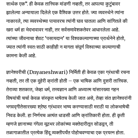
सार्थक एक”. ही केवळ तात्त्विक मांडणी नव्हती, तर आपल्या कुटुंबावर
झालेल्या अन्यायाला दिलेले एक वैश्विक उत्तर होते. ज्या व्यवस्थेने त्यांना
नाकारले, त्या व्यवस्थेच्या पायावरच त्यांनी घाव घातला आणि सांगितले की
खरा धर्म हा भेदभावावर नाही, तर सर्वसमावेशकतेवर आधारलेला आहे.
त्यांच्या जीवनाचा शेवट ‘पसायदान’ या विश्वकल्याणाच्या प्रार्थनेने होतो,
ज्यात त्यांनी स्वतःसाठी काहीही न मागता संपूर्ण विश्वाच्या कल्याणाची
कामना केली आहे.
ज्ञानेश्वरीची (Dnyaneshwari) निर्मिती ही केवळ एका ग्रंथाची रचना
नव्हती, तर ती एक दुहेरी क्रांती होती – एक भाषिक आणि दुसरी तात्त्विक.
तेराव्या शतकात, जेव्हा धर्म, तत्त्वज्ञान आणि अध्यात्म यांसारख्या गहन
विषयांची चर्चा केवळ संस्कृत भाषेतच केली जात असे, तेव्हा संत ज्ञानेश्वरांनी
भगवद्गीतेसारख्या श्रेष्ठ ग्रंथावर भाष्य करण्यासाठी मराठी या लोकभाषेची
निवड केली. हा निर्णयच अत्यंत धाडसी आणि क्रांतिकारी होता. ही कृती
म्हणजे ज्ञानाच्या गंगेला मूठभर लोकांच्या मक्तेदारीतून सोडवून, ती
तळागाळातील प्रत्येक हिंदू व्यक्तीपर्यंत पोहोचवण्याचा एक प्रयत्न होता.