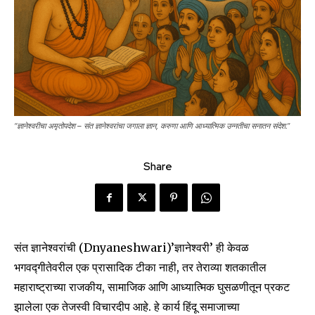
“ज्ञानेश्वरीचा अमृतोपदेश – संत ज्ञानेश्वरांचा जगाला ज्ञान, करुणा आणि आध्यात्मिक उन्नतीचा सनातन संदेश.”
Share
संत ज्ञानेश्वरांची (Dnyaneshwari)’ज्ञानेश्वरी’ ही केवळ
भगवद्गीतेवरील एक प्रासादिक टीका नाही, तर तेराव्या शतकातील
महाराष्ट्राच्या राजकीय, सामाजिक आणि आध्यात्मिक घुसळणीतून प्रकट
झालेला एक तेजस्वी विचारदीप आहे. हे कार्य हिंदू समाजाच्या