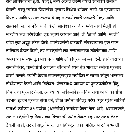
संत ज्ञानेश्वरांनी इ.स. १२९६ मध्ये अत्यंत तरुण वयात संजीवन समाधी
घेतली, परंतु त्यांच्या विचारांचा प्रवाह तिथेच थांबला नाही. या प्रवाहाचा
विस्तार आणि प्रसार करण्याचे महान कार्य त्यांचे जवळचे मित्र आणि
सहकारी संत नामदेव यांनी केले. ज्ञानेश्वर आणि नामदेव यांची मैत्री ही
भारतीय संत परंपरेतील एक सुवर्ण अध्याय आहे; ती ‘ज्ञान’ आणि ‘भक्ती’
यांचा एक अद्भुत संगम होती. ज्ञानेश्वरांनी वारकरी संप्रदायाला एक गहन,
तात्त्विक बैठक दिली, तर नामदेवांनी त्या तत्त्वज्ञानाला कीर्तनाच्या आणि
अभंगांच्या माध्यमातून भावनिक आणि लोकप्रिय स्वरूप दिले. ज्ञानेश्वरांच्या
समाधीनंतर, नामदेवांनी आपल्या जीवनाचे ध्येय हेच भागवत धर्माचा प्रसार
करणे मानले. त्यांनी केवळ महाराष्ट्रापुरते मर्यादित न राहता संपूर्ण भारतभर
तीर्थयात्रा केली आणि विशेषतः पंजाबमध्ये जाऊन या पुनरुज्जीवित हिंदू
विचारांचा प्रसार केला. त्यांच्या या सर्वसमावेशक विचारांचा आणि कार्याचा
प्रभाव इतका प्रचंड होता की, शीख धर्माचा पवित्र ग्रंथ ‘गुरू ग्रंथ साहिब’
यामध्ये त्यांच्या ६१ पदांचा (अभंगांचा) समावेश केला गेला आहे. अशाप्रकारे,
संत नामदेवांनी ज्ञानेश्वरांच्या विचारांची ज्योत केवळ महाराष्ट्रातच तेवत
ठेवली नाही, तर ती संपूर्ण भारतात पोहोचवून एका अखिल भारतीय भक्ती