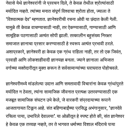
नेवासे येथे ज्ञानेश्वरांनी जे प्रवचन दिले, ते केवळ तेथील श्रोत्यांसाठी
मर्यादित नव्हते. त्यांच्या मनात संपूर्ण विश्वाचा श्रोता होता, ज्याला ते
‘विश्वात्मक देव’ म्हणतात. ज्ञानेश्वरीची रचना ओवी या छंदात केली गेली.
यामुळे ती केवळ वाचण्यासाठी नाही, तर ऐकण्यासाठी, गाण्यासाठी आणि
Join our community of
सामूहिक पठणासाठी अत्यंत सोपी झाली. तत्कालीन बहुसंख्य निरक्षर
SUBSCRIBERS and be part of the
conversation.
समाजात ज्ञानाचा प्रसार करण्यासाठी हे स्वरूप अत्यंत प्रभावी ठरले.
अशाप्रकारे, ज्ञानेश्वरी हा केवळ एक ग्रंथ राहिला नाही, तर तो एक जिवंत,
To subscribe, simply enter your email address on our website
प्रवाही आणि लोकशाहीवादी ज्ञानयज्ञ बनला. ज्याने ज्ञानाला अभिजात
or click the subscribe button below. Don't worry, we respect
your privacy and won't spam your inbox. Your information is
वर्गाच्या मक्तेदारीतून मुक्त करून ते सर्वसामान्यांच्या घराघरात पोहोचवले.
safe with us.
ज्ञानेश्वरीमध्ये मांडलेल्या उदात्त आणि समतावादी विचारांना केवळ ग्रंथांपुरते
मर्यादित न ठेवता, त्यांना सामाजिक जीवनात प्रत्यक्ष उतरवण्यासाठी एक
मजबूत सामाजिक संघटन उभे केले, जे वारकरी संप्रदायाच्या रूपाने
आजतागायत टिकून आहे. संत बहिणाबाईंच्या प्रसिद्ध अभंगानुसार, ‘ज्ञानदेवे
SUBSCRIBE
रचिला पाया, उभारिले देवालया’. या ओळीतून हे स्पष्ट होते की, संत ज्ञानेश्वर
हे केवळ एक तत्त्वज्ञ नव्हते, तर ते भागवत धर्माच्या विशाल मंदिराचे पाया
I've read and accept the
Privacy Policy
.