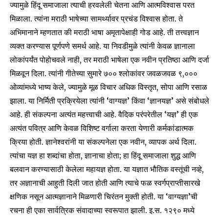
ज्यामुळे हिंदू समाजाला त्याची हरवलेली चेतना आणि आत्मविश्वास परत
मिळाला. त्यांना मराठी भाषेच्या सामर्थ्यावर प्रचंड विश्वास होता. ते
अभिमानाने म्हणतात की मराठी भाषा अमृतापेक्षाही गोड आहे. ती तत्त्वज्ञान
व्यक्त करण्यास पूर्णपणे समर्थ आहे. या निवडीमुळे त्यांनी केवळ ज्ञानाला
लोकांपर्यंत पोहोचवले नाही, तर मराठी भाषेला एक नवीन प्रतिष्ठा आणि दर्जा
मिळवून दिला. त्यांनी गीतेच्या सुमारे ७०० श्लोकांवर जवळजवळ ९,०००
ओव्यांमध्ये भाष्य केले, ज्यामुळे मूळ विचार अधिक विस्तृत, सोपा आणि रसाळ
झाला. या निर्मिती प्रक्रियेला त्यांनी ‘वाग्यज्ञ’ किंवा ‘ज्ञानयज्ञ’ असे संबोधले
आहे. ही संकल्पना अत्यंत महत्त्वाची आहे. वैदिक परंपरेतील ‘यज्ञ’ ही एक
अत्यंत पवित्र आणि केवळ विशिष्ट वर्गाला करता येणारी कर्मकांडात्मक
क्रिया होती. ज्ञानेश्वरांनी या संकल्पनेला एक नवीन, व्यापक अर्थ दिला.
त्यांचा यज्ञ हा शब्दांचा होता, ज्ञानाचा होता; हा हिंदू समाजाला शुद्ध आणि
बलवान करण्यासाठी केलेला महायज्ञ होता. या यज्ञात भौतिक वस्तूंची नव्हे,
तर अज्ञानाची आहुती दिली जात होती आणि त्याचे फळ स्वर्गप्राप्तीसारखे
क्षणिक नसून आत्मज्ञानाने मिळणारी चिरंतन मुक्ती होती. या ‘वाग्यज्ञा’ची
रचना ही एका सार्वत्रिक संवादाच्या स्वरूपात झाली. इ.स. १२९० मध्ये