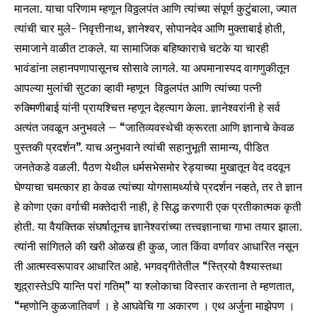
मानला. याचा परिणाम म्हणून विठ्ठलपंत आणि त्यांच्या संपूर्ण कुटुंबाला, ज्यात
त्यांची चार मुले- निवृत्तीनाथ, ज्ञानेश्वर, सोपानदेव आणि मुक्ताबाई होती,
समाजाने वाळीत टाकले. या सामाजिक बहिष्काराचे चटके या चारही
भावंडांना लहानपणापासूनच सोसावे लागले. या अपमानास्पद वागणुकीतून
आपल्या मुलांची सुटका व्हावी म्हणून विठ्ठलपंत आणि त्यांच्या पत्नी
रुक्मिणीबाई यांनी प्रायश्चित्त म्हणून देहत्याग केला. ज्ञानेश्वरांनी हे सर्व
अत्यंत जवळून अनुभवले – “जातिव्यवस्थेची क्रूरता आणि ज्ञानाचे केवळ
पुस्तकी प्रदर्शन”. याच अनुभवाने त्यांची सहानुभूती सामान्य, पीडित
जनतेकडे वळली. पैठण येथील धर्मसभेसमोर रेड्याच्या मुखातून वेद वदवून
घेण्याचा चमत्कार हा केवळ त्यांच्या योगसामर्थ्याचे प्रदर्शन नव्हते, तर ते ज्ञान
हे कोणा एका वर्गाची मक्तेदारी नाही, हे सिद्ध करणारी एक प्रतीकात्मक कृती
होती. या वैयक्तिक संघर्षातूनच ज्ञानेश्वरांच्या तत्त्वज्ञानाचा गाभा तयार झाला.
त्यांनी सांगितले की खरी ओळख ही कुळ, जात किंवा वर्णावर आधारित नसून
ती आत्मस्वरूपावर आधारित आहे. भगवद्गीतेतील “स्त्रियो वैश्यास्तथा
शूद्रास्तेऽपि यान्ति परां गतिम्” या श्लोकाचा विस्तार करताना ते म्हणतात,
“म्हणोनि कुळजातिवर्ण । हे आघवेचि गा अकारण । एथ अर्जुना माझेपण ।