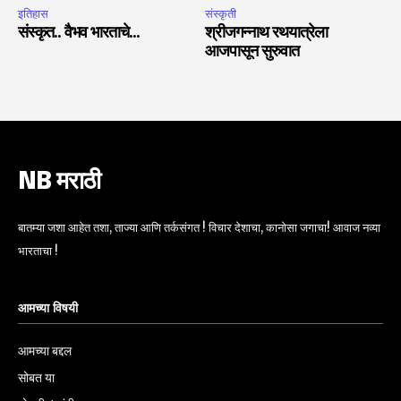
इतिहास
संस्कृती
संस्कृत.. वैभव भारताचे…
श्रीजगन्नाथ रथयात्रेला
आजपासून सुरुवात
NB मराठी
बातम्या जशा आहेत तशा, ताज्या आणि तर्कसंगत ! विचार देशाचा, कानोसा जगाचा! आवाज नव्या
भारताचा !
आमच्या विषयी
आमच्या बद्दल
सोबत या