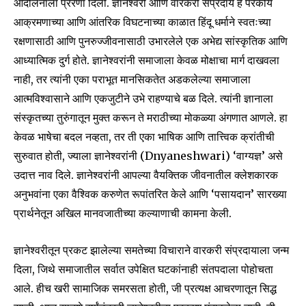
आंदोलनाला प्रेरणा दिली. ज्ञानेश्वरी आणि वारकरी संप्रदाय हे परकीय
आक्रमणाच्या आणि आंतरिक विघटनाच्या काळात हिंदू धर्माने स्वतःच्या
रक्षणासाठी आणि पुनरुज्जीवनासाठी उभारलेले एक अभेद्य सांस्कृतिक आणि
आध्यात्मिक दुर्ग होते. ज्ञानेश्वरांनी समाजाला केवळ मोक्षाचा मार्ग दाखवला
नाही, तर त्यांनी एका पराभूत मानसिकतेत अडकलेल्या समाजाला
आत्मविश्वासाने आणि एकजुटीने उभे राहण्याचे बळ दिले. त्यांनी ज्ञानाला
संस्कृतच्या तुरुंगातून मुक्त करून ते मराठीच्या मोकळ्या अंगणात आणले. हा
केवळ भाषेचा बदल नव्हता, तर ती एका भाषिक आणि तात्त्विक क्रांतीची
सुरुवात होती, ज्याला ज्ञानेश्वरांनी (Dnyaneshwari) ‘वाग्यज्ञ’ असे
उदात्त नाव दिले. ज्ञानेश्वरांनी आपल्या वैयक्तिक जीवनातील क्लेशकारक
अनुभवांना एका वैश्विक करुणेत रूपांतरित केले आणि ‘पसायदान’ सारख्या
प्रार्थनेतून अखिल मानवजातीच्या कल्याणाची कामना केली.
ज्ञानेश्वरीतून प्रकट झालेल्या समतेच्या विचाराने वारकरी संप्रदायाला जन्म
दिला, जिथे समाजातील सर्वात उपेक्षित घटकांनाही संतपदाला पोहोचता
आले. हीच खरी सामाजिक समरसता होती, जी प्रत्यक्ष आचरणातून सिद्ध