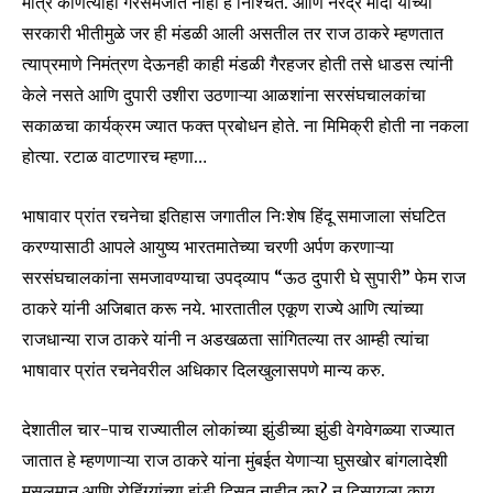
मात्र कोणत्याही गैरसमजात नाही हे निश्चित. आणि नरेंद्र मोदी यांच्या
सरकारी भीतीमुळे जर ही मंडळी आली असतील तर राज ठाकरे म्हणतात
त्याप्रमाणे निमंत्रण देऊनही काही मंडळी गैरहजर होती तसे धाडस त्यांनी
केले नसते आणि दुपारी उशीरा उठणाऱ्या आळशांना सरसंघचालकांचा
सकाळचा कार्यक्रम ज्यात फक्त प्रबोधन होते. ना मिमिक्री होती ना नकला
होत्या. रटाळ वाटणारच म्हणा…
भाषावार प्रांत रचनेचा इतिहास जगातील निःशेष हिंदू समाजाला संघटित
करण्यासाठी आपले आयुष्य भारतमातेच्या चरणी अर्पण करणाऱ्या
सरसंघचालकांना समजावण्याचा उपद्व्याप “ऊठ दुपारी घे सुपारी” फेम राज
ठाकरे यांनी अजिबात करू नये. भारतातील एकूण राज्ये आणि त्यांच्या
राजधान्या राज ठाकरे यांनी न अडखळता सांगितल्या तर आम्ही त्यांचा
भाषावार प्रांत रचनेवरील अधिकार दिलखुलासपणे मान्य करु.
देशातील चार-पाच राज्यातील लोकांच्या झुंडीच्या झुंडी वेगवेगळ्या राज्यात
जातात हे म्हणणाऱ्या राज ठाकरे यांना मुंबईत येणाऱ्या घुसखोर बांगलादेशी
मुसलमान आणि रोहिंग्यांच्या झुंडी दिसत नाहीत का? न दिसायला काय