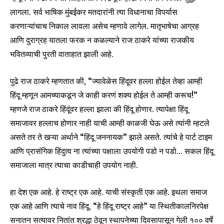
लागला. सर्व भाषिक मुंबईकर मतदारांनी त्या विधानाचा विपर्यास
करणाऱ्यांचाच निकाल लावला असेच म्हणावे लागेल. मातृभाषेचा आग्रह
आणि दुराग्रह यातला फरक न कळल्याने राज ठाकरे यांच्या राजकीय
भवितव्याची पुरती वाताहात झाली आहे.
Join our community of
SUBSCRIBERS and be part of the
पुढे राज ठाकरे म्हणतात की, “ज्यावेळेस हिंदूवर हल्ला होईल तेव्हा आम्ही
conversation.
हिंदू म्हणून आमच्याकडून जे काही करणं शक्य होईल ते आम्ही करूच!”
To subscribe, simply enter your email address on our website
म्हणजे राज ठाकरे हिंदूंवर हल्ला झाला की हिंदू होणार. त्यापेक्षा हिंदू
or click the subscribe button below. Don't worry, we respect
समाजावर हल्लाच होणार नाही याची आम्ही काळजी घेऊ असे त्यांनी म्हटले
your privacy and won't spam your inbox. Your information is
असते तर ते खऱ्या अर्थाने “हिंदू जननायक” झाले असते. त्यांचे हे पार्ट टाइम
safe with us.
आणि प्रासंगिक हिंदुत्व ना त्यांच्या पक्षाला उपयोगी पडो न पडो… सकल हिंदू
समाजाला मात्र त्याचा काडीचाही उपयोग नाही.
हा देश एक आहे. हे राष्ट्र एक आहे. याची संस्कृती एक आहे. इथला समाज
SUBSCRIBE
एक आहे आणि त्याचे नाव हिंदू. “हे हिंदू राष्ट्र आहे” या स्थितीकालनिरपेक्ष
सनातन सत्यावर नितांत श्रद्धा ठेवून स्थापनेच्या दिवसापासून गेली १०० वर्षे