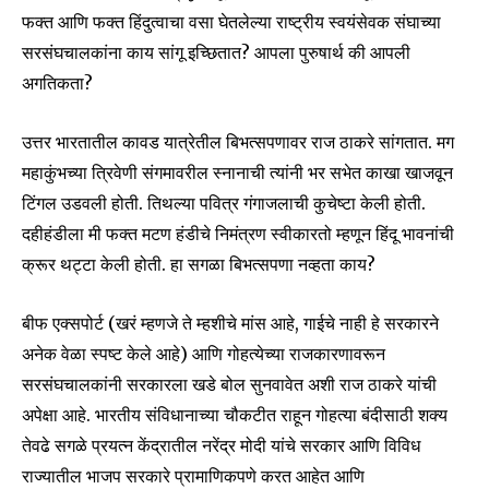
I've read and accept the
Privacy Policy
.
फक्त आणि फक्त हिंदुत्वाचा वसा घेतलेल्या राष्ट्रीय स्वयंसेवक संघाच्या
सरसंघचालकांना काय सांगू इच्छितात? आपला पुरुषार्थ की आपली
अगतिकता?
6,300
32,111
75
Fans
Followers
Followers
उत्तर भारतातील कावड यात्रेतील बिभत्सपणावर राज ठाकरे सांगतात. मग
महाकुंभच्या त्रिवेणी संगमावरील स्नानाची त्यांनी भर सभेत काखा खाजवून
टिंगल उडवली होती. तिथल्या पवित्र गंगाजलाची कुचेष्टा केली होती.
दहीहंडीला मी फक्त मटण हंडीचे निमंत्रण स्वीकारतो म्हणून हिंदू भावनांची
क्रूर थट्टा केली होती. हा सगळा बिभत्सपणा नव्हता काय?
बीफ एक्सपोर्ट (खरं म्हणजे ते म्हशीचे मांस आहे, गाईचे नाही हे सरकारने
अनेक वेळा स्पष्ट केले आहे) आणि गोहत्येच्या राजकारणावरून
सरसंघचालकांनी सरकारला खडे बोल सुनवावेत अशी राज ठाकरे यांची
अपेक्षा आहे. भारतीय संविधानाच्या चौकटीत राहून गोहत्या बंदीसाठी शक्य
तेवढे सगळे प्रयत्न केंद्रातील नरेंद्र मोदी यांचे सरकार आणि विविध
राज्यातील भाजप सरकारे प्रामाणिकपणे करत आहेत आणि