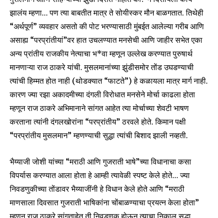
झालंय म्हणा… पण त्या बाबतीत मात्र ते सोयीस्कर मौन बाळगतात. तिथेही
“अर्थपूर्ण” व्यवहार असतो की पोट भरण्यासाठी मुंबईत आलेल्या गरीब आणि
असाह्य “परप्रांतीयां”वर हात उचलण्यात मनसेची आणि जाहीर सभेत एका
अन्य प्रांतीय राजकीय नेत्याचा भ*वा म्हणून उल्लेख करण्यात पुरुषार्थ
मानणाऱ्या राज ठाकरे यांची. मुसलमानांच्या झुंडीसमोर तोंड उघडण्याची
त्यांची हिम्मत होत नाही (थोडक्यात “फाटते”) हे कळायला मात्र मार्ग नाही.
कारण ज्या रझा अकादमीच्या दंगली विरोधात मनसेने मोर्चा काढला होता
म्हणून राज ठाकरे अभिमानाने सांगत आहेत त्या मोर्चाच्या शेवटी भाषण
करताना त्यांनी दंगलखोरांना “परप्रांतीय” ठरवले होते. किमान पक्षी
“परप्रांतीय मुसलमान” म्हणण्याची सुद्धा त्यांची बिशाद झाली नव्हती.
भैय्याजी जोशी यांच्या “मराठी आणि गुजराती भाषे”च्या विधानाचा कसा
विपर्यास करण्यात आला होता हे आम्ही त्यावेळी स्पष्ट केले होते… ज्या
निवडणुकीच्या तोंडावर भैय्याजींनी हे विधान केले होते आणि “मराठी
माणसाला दिवसात गुजराती भाषिकांना चोंबाळण्याचा प्रयत्न केला होता”
म्हणून राज ठाकरे सांगताहेत ती निवडणूक होऊन त्याचा निकाल सुद्धा