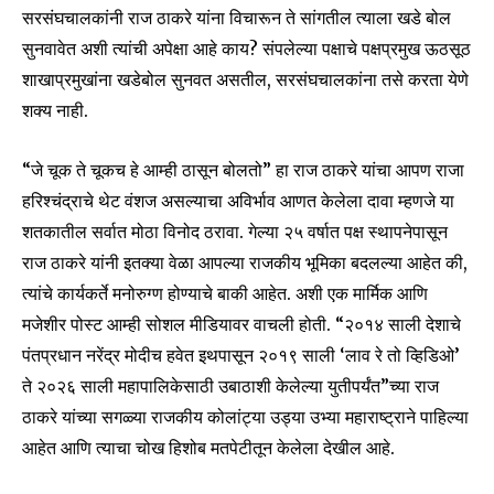
सरसंघचालकांनी राज ठाकरे यांना विचारून ते सांगतील त्याला खडे बोल
सुनवावेत अशी त्यांची अपेक्षा आहे काय? संपलेल्या पक्षाचे पक्षप्रमुख ऊठसूठ
शाखाप्रमुखांना खडेबोल सुनवत असतील, सरसंघचालकांना तसे करता येणे
शक्य नाही.
“जे चूक ते चूकच हे आम्ही ठासून बोलतो” हा राज ठाकरे यांचा आपण राजा
हरिश्चंद्राचे थेट वंशज असल्याचा अविर्भाव आणत केलेला दावा म्हणजे या
शतकातील सर्वात मोठा विनोद ठरावा. गेल्या २५ वर्षात पक्ष स्थापनेपासून
राज ठाकरे यांनी इतक्या वेळा आपल्या राजकीय भूमिका बदलल्या आहेत की,
त्यांचे कार्यकर्ते मनोरुग्ण होण्याचे बाकी आहेत. अशी एक मार्मिक आणि
मजेशीर पोस्ट आम्ही सोशल मीडियावर वाचली होती. “२०१४ साली देशाचे
पंतप्रधान नरेंद्र मोदीच हवेत इथपासून २०१९ साली ‘लाव रे तो व्हिडिओ’
ते २०२६ साली महापालिकेसाठी उबाठाशी केलेल्या युतीपर्यंत”च्या राज
ठाकरे यांच्या सगळ्या राजकीय कोलांट्या उड्या उभ्या महाराष्ट्राने पाहिल्या
आहेत आणि त्याचा चोख हिशोब मतपेटीतून केलेला देखील आहे.