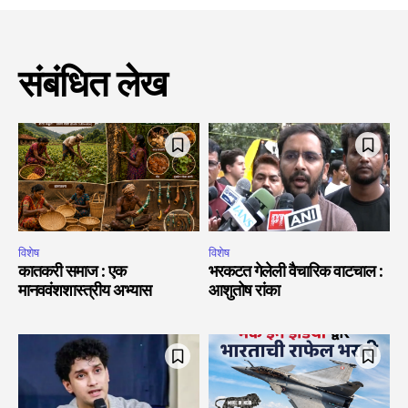
संबंधित लेख
विशेष
विशेष
कातकरी समाज : एक
भरकटत गेलेली वैचारिक वाटचाल :
मानववंशशास्त्रीय अभ्यास
आशुतोष रांका